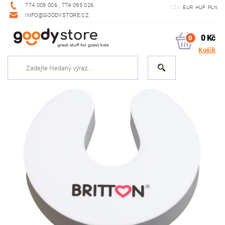
774 009 006 , 774 095 026
CZK
EUR
HUF
PLN
INFO@GOODYSTORE.CZ
0 Kč
0
Košík