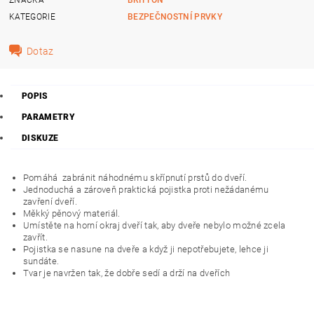
KATEGORIE
BEZPEČNOSTNÍ PRVKY
Dotaz
POPIS
PARAMETRY
DISKUZE
Pomáhá zabránit náhodnému skřípnutí prstů do dveří.
Jednoduchá a zároveň praktická pojistka proti nežádanému
zavření dveří.
Měkký pěnový materiál.
Umístěte na horní okraj dveří tak, aby dveře nebylo možné zcela
zavřít.
Pojistka se nasune na dveře a když ji nepotřebujete, lehce ji
sundáte.
Tvar je navržen tak, že dobře sedí a drží na dveřích