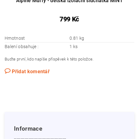
Alpine Muffy - dětská izolační sluchátka MINT
799 Kč
Hmotnost
0.81 kg
Balení obsahuje :
1 ks
Buďte první, kdo napíše příspěvek k této položce.
Přidat komentář
Informace
---------------------------------------