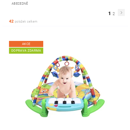
ABECEDNĚ
1
2
42
položek celkem
AKCE
DOPRAVA ZDARMA