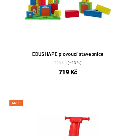
EDUSHAPE plovoucí stavebnice
799 Kč
(–10 %)
719 Kč
AKCE