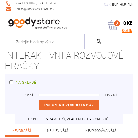
774 009 006 , 774 095 026
CZK
EUR
HUF
PLN
INFO@GOODYSTORE.CZ
0 Kč
0
Košík
INTERAKTIVNÍ A ROZVOJOVÉ
HRAČKY
NA SKLADĚ
149
Kč
1699
Kč
POLOŽEK K ZOBRAZENÍ:
42
FILTR PODLE PARAMETRŮ, VLASTNOSTÍ A VÝROBCŮ
NEJDRAŽŠÍ
NEJLEVNĚJŠÍ
NEJPRODÁVANĚJŠÍ