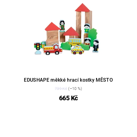
EDUSHAPE měkké hrací kostky MĚSTO
739 Kč
(–10 %)
665 Kč