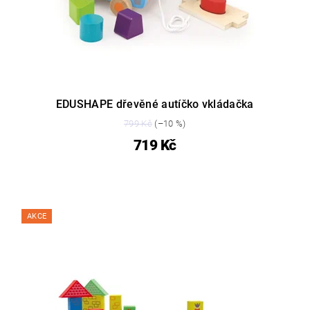
EDUSHAPE dřevěné autíčko vkládačka
799 Kč
(–10 %)
719 Kč
AKCE