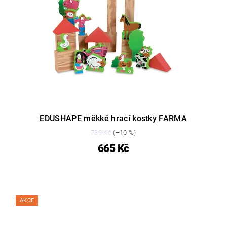
EDUSHAPE měkké hrací kostky FARMA
739 Kč
(–10 %)
665 Kč
AKCE