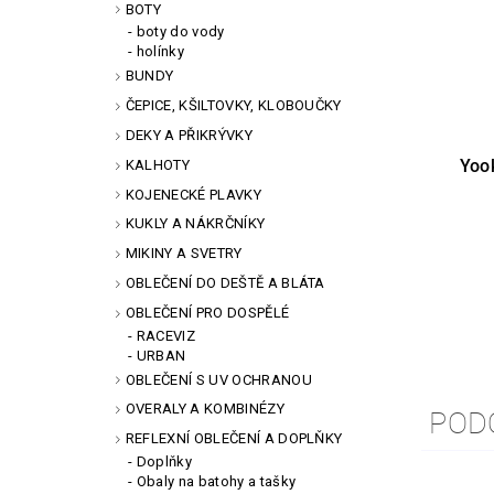
BOTY
boty do vody
holínky
BUNDY
ČEPICE, KŠILTOVKY, KLOBOUČKY
DEKY A PŘIKRÝVKY
Yoo
KALHOTY
KOJENECKÉ PLAVKY
KUKLY A NÁKRČNÍKY
MIKINY A SVETRY
OBLEČENÍ DO DEŠTĚ A BLÁTA
OBLEČENÍ PRO DOSPĚLÉ
RACEVIZ
URBAN
OBLEČENÍ S UV OCHRANOU
OVERALY A KOMBINÉZY
POD
REFLEXNÍ OBLEČENÍ A DOPLŇKY
Doplňky
Obaly na batohy a tašky