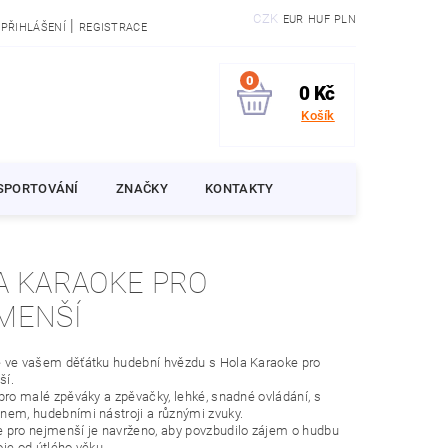
CZK
EUR
HUF
PLN
|
PŘIHLÁŠENÍ
REGISTRACE
0
0 Kč
Košík
SPORTOVÁNÍ
ZNAČKY
KONTAKTY
A KARAOKE PRO
MENŠÍ
 ve vašem děťátku hudební hvězdu s Hola Karaoke pro
ší.
 pro malé zpěváky a zpěvačky, lehké, snadné ovládání, s
nem, hudebními nástroji a různými zvuky.
 pro nejmenší je navrženo, aby povzbudilo zájem o hudbu
oje od útlého věku.