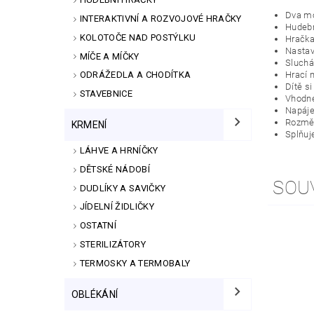
Dva mó
INTERAKTIVNÍ A ROZVOJOVÉ HRAČKY
Hudebn
KOLOTOČE NAD POSTÝLKU
Hračka
Nastavi
MÍČE A MÍČKY
Sluchát
Hrací 
ODRÁŽEDLA A CHODÍTKA
Dítě si
STAVEBNICE
Vhodné
Napájen
Rozmě
KRMENÍ
Splňuj
LÁHVE A HRNÍČKY
DĚTSKÉ NÁDOBÍ
SOU
DUDLÍKY A SAVIČKY
JÍDELNÍ ŽIDLIČKY
OSTATNÍ
STERILIZÁTORY
TERMOSKY A TERMOBALY
OBLÉKÁNÍ