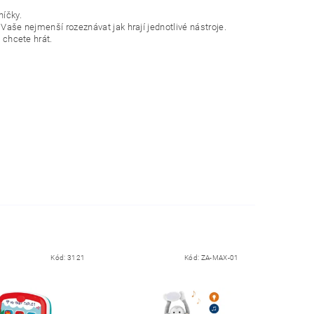
níčky.
Vaše nejmenší rozeznávat jak hrají jednotlivé nástroje.
u chcete hrát.
Kód:
3121
Kód:
ZA-MAX-01