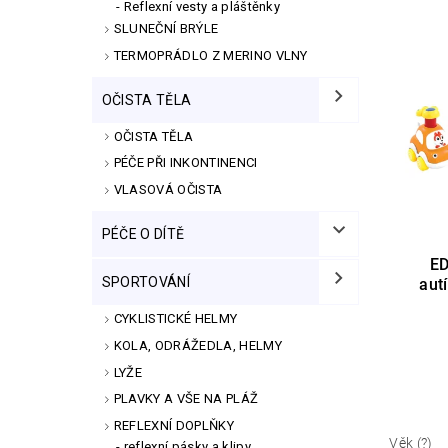
Reflexní vesty a pláštěnky
SLUNEČNÍ BRÝLE
TERMOPRÁDLO Z MERINO VLNY
OČISTA TĚLA
OČISTA TĚLA
PÉČE PŘI INKONTINENCI
VLASOVÁ OČISTA
PÉČE O DÍTĚ
E
SPORTOVÁNÍ
aut
CYKLISTICKÉ HELMY
KOLA, ODRÁŽEDLA, HELMY
LYŽE
PLAVKY A VŠE NA PLÁŽ
REFLEXNÍ DOPLŇKY
Věk (?)
reflexní pásky a klipy