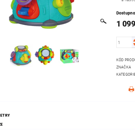
Dostupno
1 099
KÓD PROD
ZNAČKA
KATEGORI
ETRY
ZE