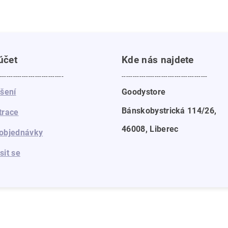
účet
Kde nás najdete
-----------------------------
---------------------------------------
ášení
Goodystore
Bánskobystrická 114/26,
trace
46008, Liberec
objednávky
sit se
a