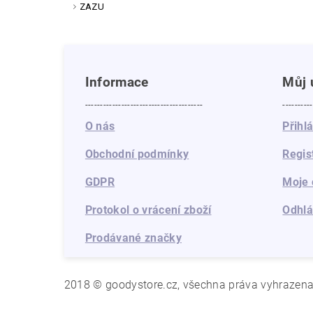
ZAZU
Informace
Můj 
---------------------------------------
----------
O nás
Přihl
Obchodní podmínky
Regis
GDPR
Moje 
Protokol o vrácení zboží
Odhlá
Prodávané značky
2018 © goodystore.cz, všechna práva vyhrazen