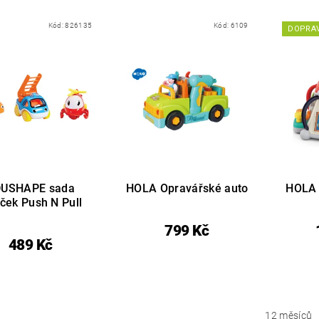
Kód:
826135
Kód:
6109
DOPRA
DUSHAPE sada
HOLA Opravářské auto
HOLA 
íček Push N Pull
799 Kč
489 Kč
12 měsíců