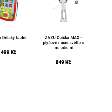
 Dětský tablet
ZAZU Opička MAX -
plyšové noční světlo s
melodiemi
499 Kč
849 Kč