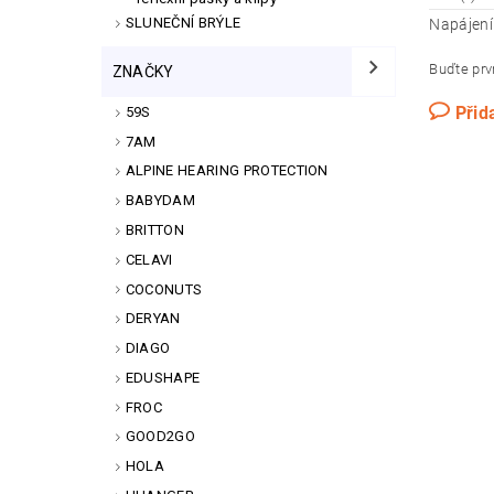
SLUNEČNÍ BRÝLE
Napájení 
Buďte prvn
ZNAČKY
Přid
59S
7AM
ALPINE HEARING PROTECTION
BABYDAM
BRITTON
CELAVI
COCONUTS
DERYAN
DIAGO
EDUSHAPE
FROC
GOOD2GO
HOLA