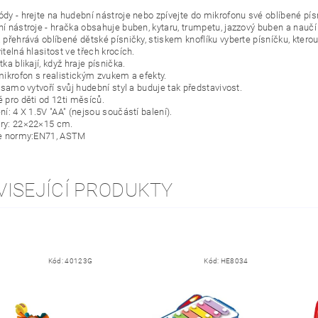
dy - hrejte na hudební nástroje nebo zpívejte do mikrofonu své oblíbené pís
í nástroje - hračka obsahuje buben, kytaru, trumpetu, jazzový buben a naučí 
 přehrává oblíbené dětské písničky, stiskem knoflíku vyberte písníčku, ktero
telná hlasitost ve třech krocích.
ka blikají, když hraje písnička.
mikrofon s realistickým zvukem a efekty.
 samo vytvoří svůj hudební styl a buduje tak představivost.
 pro děti od 12ti měsíců.
í: 4 X 1.5V "AA" (nejsou součástí balení).
ry: 22×22×15 cm.
e normy:EN71, ASTM
VISEJÍCÍ PRODUKTY
Kód:
40123G
Kód:
HE8034