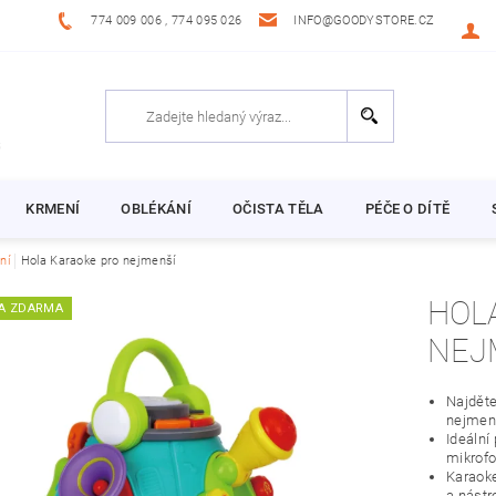
774 009 006 , 774 095 026
INFO@GOODYSTORE.CZ
KRMENÍ
OBLÉKÁNÍ
OČISTA TĚLA
PÉČE O DÍTĚ
ní
Hola Karaoke pro nejmenší
HOL
A ZDARMA
NEJ
Najděte
nejmen
Ideální
mikrofo
Karaoke
a nástr