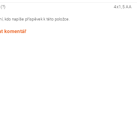
(?)
4x1,5 AA
í, kdo napíše příspěvek k této položce.
at komentář