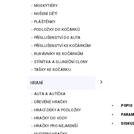
MOSKYTIÉRY
NOŠENÍ DĚTÍ
PLÁŠTĚNKY
PODLOŽKY DO KOČÁRKŮ
PŘÍSLUŠENSTVÍ DO AUTA
PŘÍSLUŠENSTVÍ KE KOČÁRKŮM
RUKÁVNÍKY KE KOČÁRKŮM
STÍNÍTKA A SLUNEČNÍ CLONY
TAŠKY KE KOČÁRKU
HRANÍ
AUTA A AUTÍČKA
DŘEVĚNÉ HRAČKY
POPIS
HRACÍ DEKY A PODLOŽKY
PARAM
HRAČKY DO VODY
DISKU
HRAČKY PRO NEJMENŠÍ
HUDEBNÍ HRAČKY