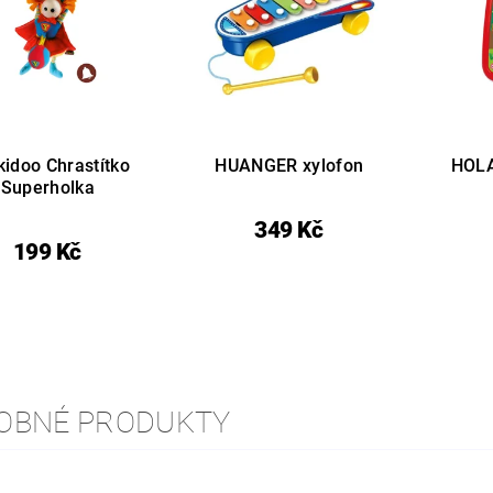
kidoo Chrastítko
HUANGER xylofon
HOLA
Superholka
349 Kč
199 Kč
OBNÉ PRODUKTY