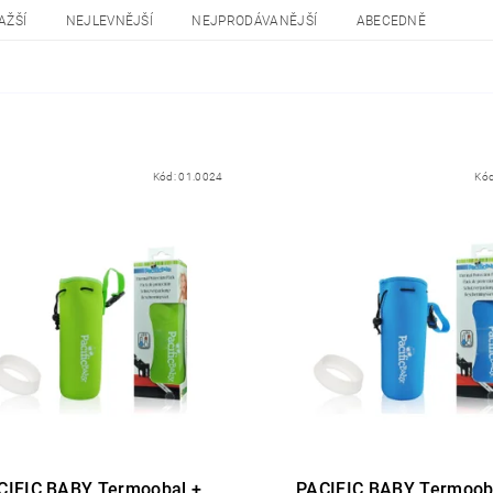
AŽŠÍ
NEJLEVNĚJŠÍ
NEJPRODÁVANĚJŠÍ
ABECEDNĚ
Kód:
01.0024
Kó
CIFIC BABY Termoobal +
PACIFIC BABY Termoob