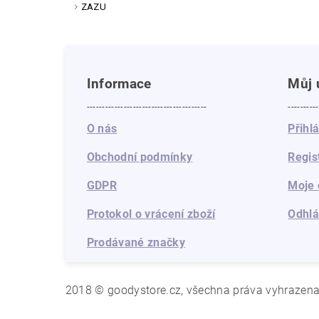
ZAZU
Informace
Můj 
---------------------------------------
----------
O nás
Přihl
Obchodní podmínky
Regis
GDPR
Moje 
Protokol o vrácení zboží
Odhlá
Prodávané značky
2018 © goodystore.cz, všechna práva vyhrazen