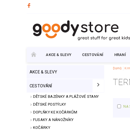
AKCE & SLEVY
CESTOVÁNÍ
HRANÍ
Domů
Krm
AKCE & SLEVY
TER
CESTOVÁNÍ
DĚTSKÉ BAZÉNKY A PLÁŽOVÉ STANY
DĚTSKÉ POSTÝLKY
NA 
DOPLŇKY KE KOČÁRKŮM
FUSAKY A NÁNOŽNÍKY
KOČÁRKY