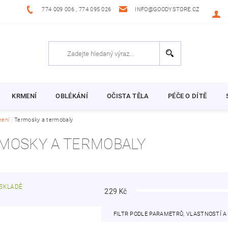
774 009 006 , 774 095 026
INFO@GOODYSTORE.CZ
KRMENÍ
OBLÉKÁNÍ
OČISTA TĚLA
PÉČE O DÍTĚ
ení
Termosky a termobaly
MOSKY A TERMOBALY
SKLADĚ
229
Kč
FILTR PODLE PARAMETRŮ, VLASTNOSTÍ 