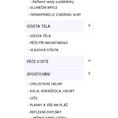
Reflexní vesty a pláštěnky
SLUNEČNÍ BRÝLE
TERMOPRÁDLO Z MERINO VLNY
OČISTA TĚLA
OČISTA TĚLA
PÉČE PŘI INKONTINENCI
VLASOVÁ OČISTA
PÉČE O DÍTĚ
SPORTOVÁNÍ
CYKLISTICKÉ HELMY
KOLA, ODRÁŽEDLA, HELMY
LYŽE
PLAVKY A VŠE NA PLÁŽ
REFLEXNÍ DOPLŇKY
reflexní pásky a klipy