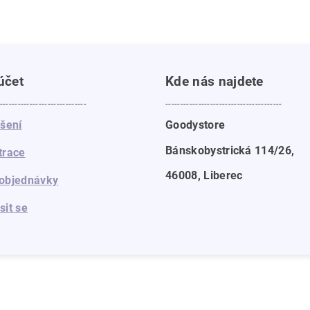
účet
Kde nás najdete
-----------------------------
---------------------------------------
ášení
Goodystore
Bánskobystrická 114/26,
trace
46008, Liberec
objednávky
sit se
a