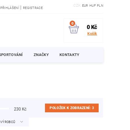
CZK
EUR
HUF
PLN
|
PŘIHLÁŠENÍ
REGISTRACE
0
0 Kč
Košík
SPORTOVÁNÍ
ZNAČKY
KONTAKTY
POLOŽEK K ZOBRAZENÍ:
3
230
Kč
A VÝROBCŮ