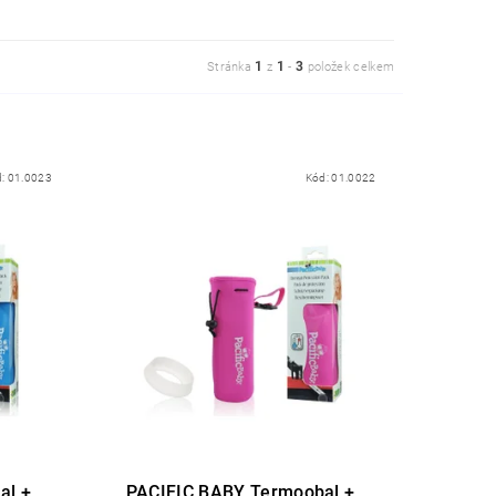
1
1
3
Stránka
z
-
položek celkem
d:
01.0023
Kód:
01.0022
al +
PACIFIC BABY Termoobal +