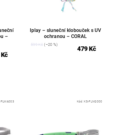
uneční
Iplay – sluneční klobouček s UV
ou –
ochranou – CORAL
599 Kč
(–20 %)
479 Kč
 Kč
-FLWA003
Kód:
KS-FLNG000