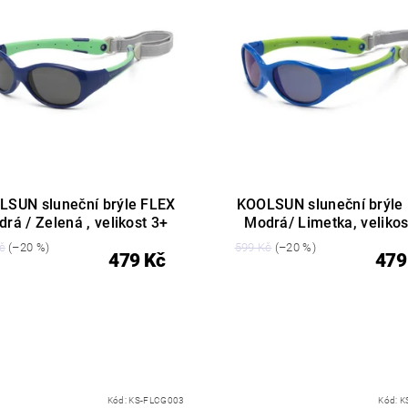
LSUN sluneční brýle FLEX
KOOLSUN sluneční brýle
rá / Zelená , velikost 3+
Modrá/ Limetka, velikos
č
(–20 %)
599 Kč
(–20 %)
479 Kč
479
Kód:
KS-FLCG003
Kód:
K