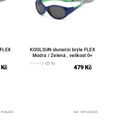
 FLEX
KOOLSUN sluneční brýle FLEX
Modrá / Zelená , velikost 0+
599 Kč
(–20 %)
 Kč
479 Kč
S-FLBL003
Kód:
KS-FLCG000