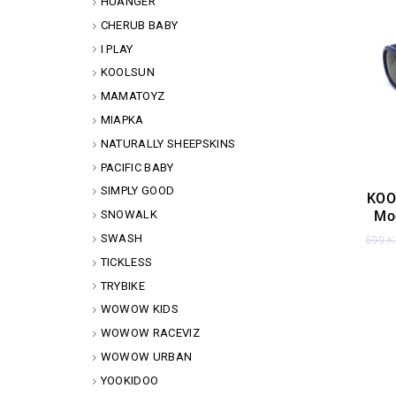
HUANGER
CHERUB BABY
I PLAY
KOOLSUN
MAMATOYZ
MIAPKA
NATURALLY SHEEPSKINS
PACIFIC BABY
SIMPLY GOOD
KOO
Mod
SNOWALK
SWASH
599 K
TICKLESS
TRYBIKE
WOWOW KIDS
WOWOW RACEVIZ
WOWOW URBAN
YOOKIDOO