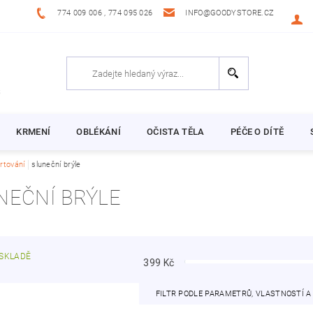
774 009 006 , 774 095 026
INFO@GOODYSTORE.CZ
KRMENÍ
OBLÉKÁNÍ
OČISTA TĚLA
PÉČE O DÍTĚ
rtování
sluneční brýle
NEČNÍ BRÝLE
SKLADĚ
399
Kč
FILTR PODLE PARAMETRŮ, VLASTNOSTÍ 