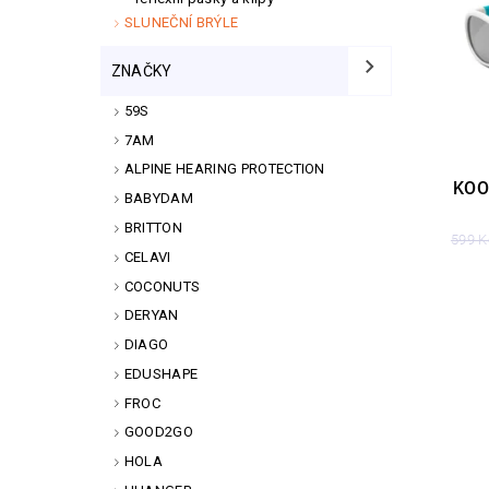
SLUNEČNÍ BRÝLE
ZNAČKY
59S
7AM
ALPINE HEARING PROTECTION
KOO
BABYDAM
BRITTON
599 K
CELAVI
COCONUTS
DERYAN
DIAGO
EDUSHAPE
FROC
GOOD2GO
HOLA