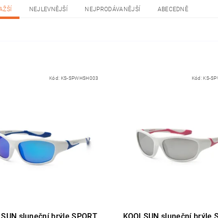
AŽŠÍ
NEJLEVNĚJŠÍ
NEJPRODÁVANĚJŠÍ
ABECEDNĚ
Kód:
KS-SPWHSH003
Kód:
KS-S
SUN sluneční brýle SPORT
KOOLSUN sluneční brýle