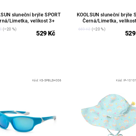
SUN sluneční brýle SPORT
KOOLSUN sluneční brýle
rná/Limetka, velikost 3+
Černá/Limetka, velikos
č
(–20 %)
669 Kč
(–20 %)
529 Kč
529
Kód:
KS-SPBLSH006
Kód:
IP-1010