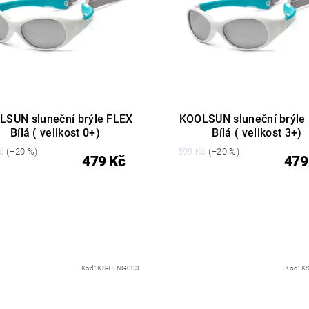
LSUN sluneční brýle FLEX
KOOLSUN sluneční brýle
Bílá ( velikost 0+)
Bílá ( velikost 3+)
č
(–20 %)
599 Kč
(–20 %)
479 Kč
479
Kód:
KS-FLNG003
Kód:
K