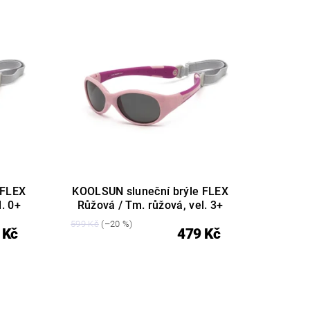
 FLEX
KOOLSUN sluneční brýle FLEX
. 0+
Růžová / Tm. růžová, vel. 3+
599 Kč
(–20 %)
 Kč
479 Kč