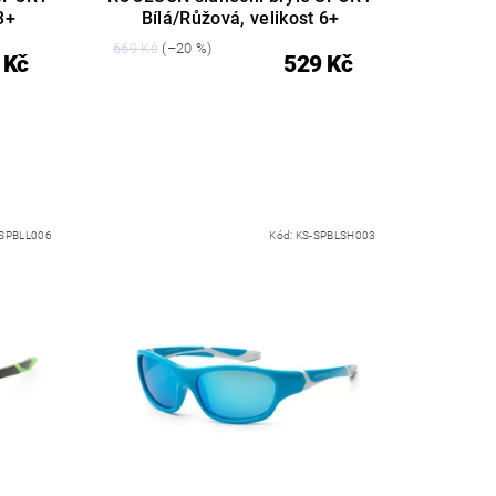
3+
Bílá/Růžová, velikost 6+
669 Kč
(–20 %)
 Kč
529 Kč
-SPBLL006
Kód:
KS-SPBLSH003