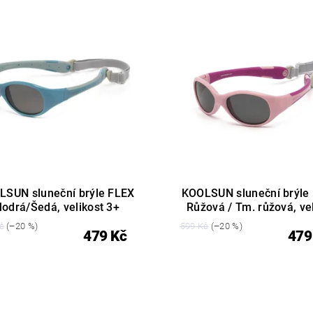
LSUN sluneční brýle FLEX
KOOLSUN sluneční brýle
odrá/Šedá, velikost 3+
Růžová / Tm. růžová, vel
č
(–20 %)
599 Kč
(–20 %)
479 Kč
479