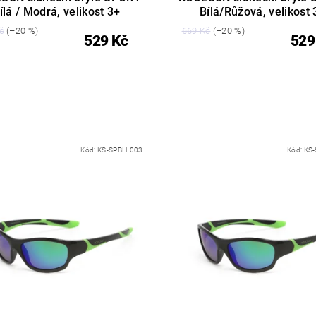
ílá / Modrá, velikost 3+
Bílá/Růžová, velikost 
č
(–20 %)
669 Kč
(–20 %)
529 Kč
529
Kód:
KS-SPBLL003
Kód:
KS