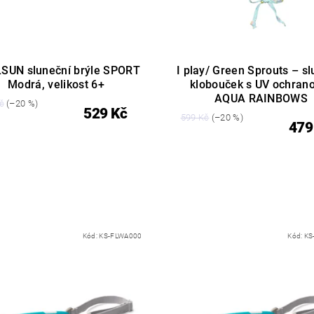
SUN sluneční brýle SPORT
I play/ Green Sprouts – sl
Modrá, velikost 6+
klobouček s UV ochran
AQUA RAINBOWS
č
(–20 %)
529 Kč
599 Kč
(–20 %)
479
Kód:
KS-FLWA000
Kód:
KS