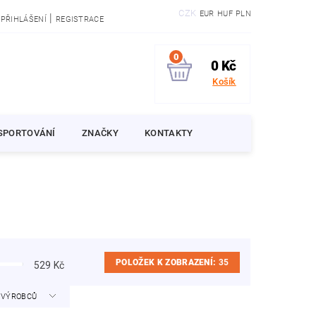
CZK
EUR
HUF
PLN
|
PŘIHLÁŠENÍ
REGISTRACE
0
0 Kč
Košík
SPORTOVÁNÍ
ZNAČKY
KONTAKTY
POLOŽEK K ZOBRAZENÍ:
35
529
Kč
A VÝROBCŮ