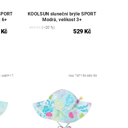
 SPORT
KOOLSUN sluneční brýle SPORT
t 6+
Modrá, velikost 3+
669 Kč
(–20 %)
 Kč
529 Kč
1-4AEP-17
Kód:
787150-660-53