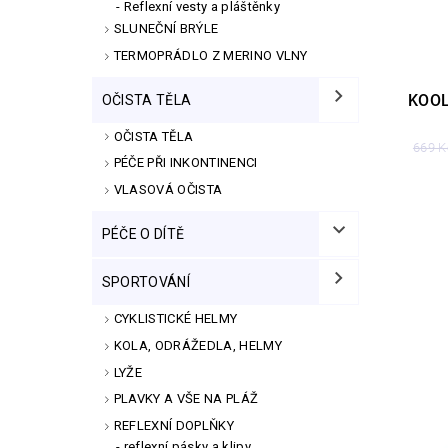
Reflexní vesty a pláštěnky
SLUNEČNÍ BRÝLE
TERMOPRÁDLO Z MERINO VLNY
KOOL
OČISTA TĚLA
OČISTA TĚLA
669 K
PÉČE PŘI INKONTINENCI
VLASOVÁ OČISTA
PÉČE O DÍTĚ
SPORTOVÁNÍ
CYKLISTICKÉ HELMY
KOLA, ODRÁŽEDLA, HELMY
LYŽE
PLAVKY A VŠE NA PLÁŽ
REFLEXNÍ DOPLŇKY
reflexní pásky a klipy