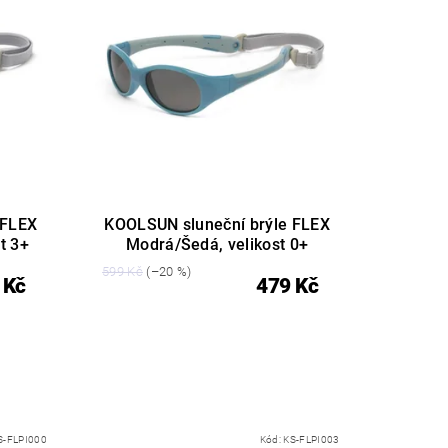
 FLEX
KOOLSUN sluneční brýle FLEX
t 3+
Modrá/Šedá, velikost 0+
599 Kč
(–20 %)
 Kč
479 Kč
S-FLPI000
Kód:
KS-FLPI003