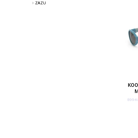
ZAZU
KOO
M
599 K