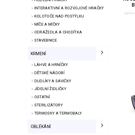
B
INTERAKTIVNÍ A ROZVOJOVÉ HRAČKY
669 K
KOLOTOČE NAD POSTÝLKU
MÍČE A MÍČKY
ODRÁŽEDLA A CHODÍTKA
STAVEBNICE
KRMENÍ
LÁHVE A HRNÍČKY
DĚTSKÉ NÁDOBÍ
DUDLÍKY A SAVIČKY
JÍDELNÍ ŽIDLIČKY
OSTATNÍ
STERILIZÁTORY
TERMOSKY A TERMOBALY
OBLÉKÁNÍ