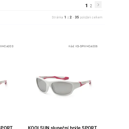
1
2
1
2
35
Stránka
z
-
položek celkem
PWHCA003
Kód:
KS-SPWHCA006
 SPORT
KOOLSUN sluneční brýle SPORT