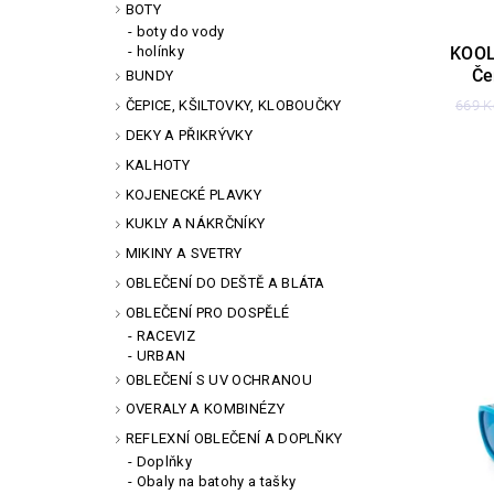
BOTY
boty do vody
KOOL
holínky
Če
BUNDY
669 K
ČEPICE, KŠILTOVKY, KLOBOUČKY
DEKY A PŘIKRÝVKY
KALHOTY
KOJENECKÉ PLAVKY
KUKLY A NÁKRČNÍKY
MIKINY A SVETRY
OBLEČENÍ DO DEŠTĚ A BLÁTA
OBLEČENÍ PRO DOSPĚLÉ
RACEVIZ
URBAN
OBLEČENÍ S UV OCHRANOU
OVERALY A KOMBINÉZY
REFLEXNÍ OBLEČENÍ A DOPLŇKY
Doplňky
Obaly na batohy a tašky