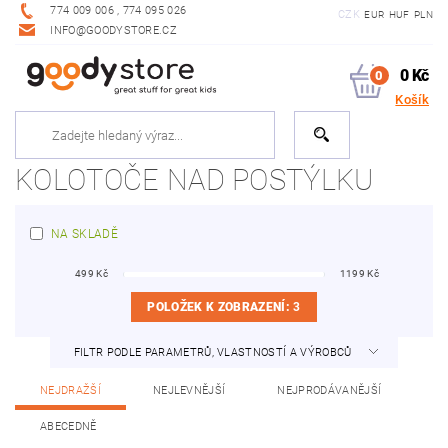
774 009 006 , 774 095 026
CZK
EUR
HUF
PLN
INFO@GOODYSTORE.CZ
0 Kč
0
Košík
KOLOTOČE NAD POSTÝLKU
NA SKLADĚ
499
Kč
1199
Kč
POLOŽEK K ZOBRAZENÍ:
3
FILTR PODLE PARAMETRŮ, VLASTNOSTÍ A VÝROBCŮ
NEJDRAŽŠÍ
NEJLEVNĚJŠÍ
NEJPRODÁVANĚJŠÍ
ABECEDNĚ