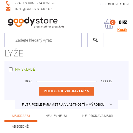
774 009 006 , 774 095 026
CZK
EUR
HUF
PLN
INFO@GOODYSTORE.CZ
0 Kč
0
Košík
LYŽE
NA SKLADĚ
50
Kč
1799
Kč
POLOŽEK K ZOBRAZENÍ:
5
FILTR PODLE PARAMETRŮ, VLASTNOSTÍ A VÝROBCŮ
NEJDRAŽŠÍ
NEJLEVNĚJŠÍ
NEJPRODÁVANĚJŠÍ
ABECEDNĚ