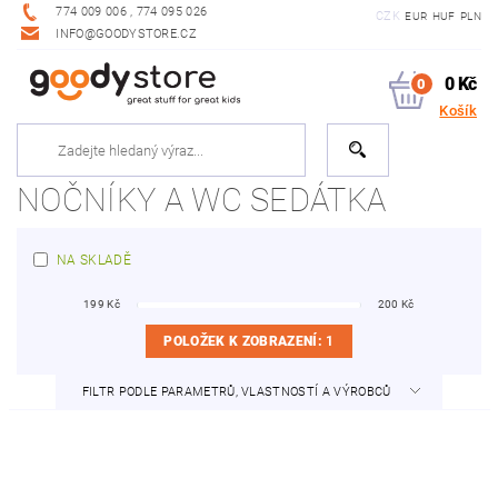
774 009 006 , 774 095 026
CZK
EUR
HUF
PLN
INFO@GOODYSTORE.CZ
0 Kč
0
Košík
NOČNÍKY A WC SEDÁTKA
NA SKLADĚ
199
Kč
200
Kč
POLOŽEK K ZOBRAZENÍ:
1
FILTR PODLE PARAMETRŮ, VLASTNOSTÍ A VÝROBCŮ