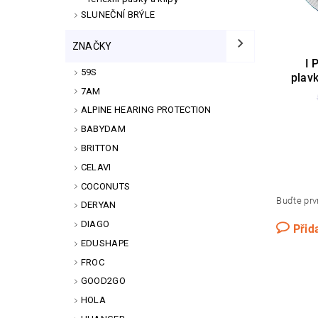
SLUNEČNÍ BRÝLE
ZNAČKY
I 
59S
plav
7AM
ALPINE HEARING PROTECTION
BABYDAM
BRITTON
CELAVI
COCONUTS
Buďte prvn
DERYAN
DIAGO
Přid
EDUSHAPE
FROC
GOOD2GO
HOLA