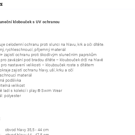
ZE
sluneční klobouček s UV ochranou
je celodenní ochranu proti slunci na hlavu, krk a oči dítěte.
ný, rychleschnoucí, příjemný materiál
+ zajistí ochranu proti škodlivým slunečním paprskům
 pro zavázání pod bradou dítěte – kloubouček drží na hlavě
 pro nastavení velikosti – kloubouček roste s dítětem
okraje zajistí ochranu hlavy, uší, krku a očí
schnoucí materiál
ná podšívka
itelná velikost
ě ladí s kolekcí i play.® Swim Wear
l: polyester
:
: obvod hlavy 35,5 - 44 cm
: obvod hlavy 44 - 47,5 cm