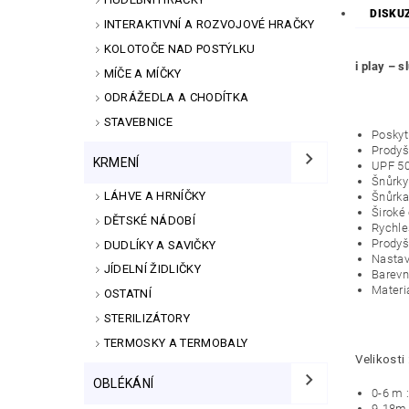
DISKU
INTERAKTIVNÍ A ROZVOJOVÉ HRAČKY
KOLOTOČE NAD POSTÝLKU
i play – 
MÍČE A MÍČKY
ODRÁŽEDLA A CHODÍTKA
STAVEBNICE
Poskytu
Prodyš
KRMENÍ
UPF 50
Šnůrky
LÁHVE A HRNÍČKY
Šnůrka
Široké 
DĚTSKÉ NÁDOBÍ
Rychle
Prodyš
DUDLÍKY A SAVIČKY
Nastav
JÍDELNÍ ŽIDLIČKY
Barevn
Materiá
OSTATNÍ
STERILIZÁTORY
TERMOSKY A TERMOBALY
Velikosti 
OBLÉKÁNÍ
0-6 m 
9-18m 