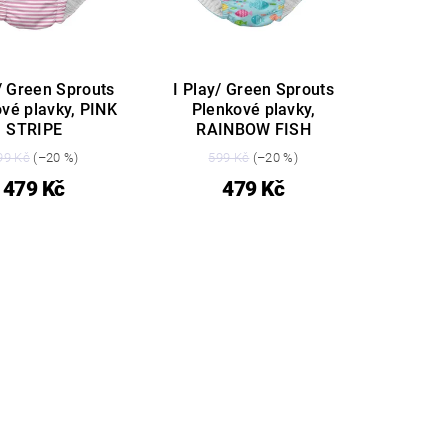
/ Green Sprouts
I Play/ Green Sprouts
vé plavky, PINK
Plenkové plavky,
STRIPE
RAINBOW FISH
99 Kč
(–20 %)
599 Kč
(–20 %)
479 Kč
479 Kč