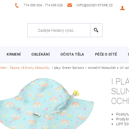
774 009 006 , 774 095 026
INFO@GOODYSTORE.CZ
KRMENÍ
OBLÉKÁNÍ
OČISTA TĚLA
PÉČE O DÍTĚ
ékání
Čepice, kšiltovky, kloboučky
I play/ Green Sprouts – sluneční klobouček s UV
I PL
SLU
OCH
Poskytu
Prodyšn
UPF 50+