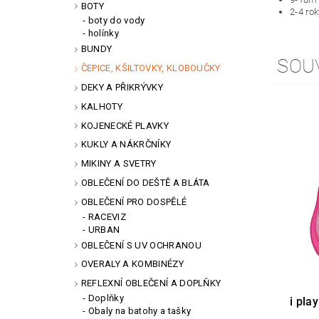
BOTY
2-4 ro
boty do vody
holínky
BUNDY
SOU
ČEPICE, KŠILTOVKY, KLOBOUČKY
DEKY A PŘIKRÝVKY
KALHOTY
KOJENECKÉ PLAVKY
KUKLY A NÁKRČNÍKY
MIKINY A SVETRY
OBLEČENÍ DO DEŠTĚ A BLÁTA
OBLEČENÍ PRO DOSPĚLÉ
RACEVIZ
URBAN
OBLEČENÍ S UV OCHRANOU
OVERALY A KOMBINÉZY
REFLEXNÍ OBLEČENÍ A DOPLŇKY
Doplňky
i pla
Obaly na batohy a tašky