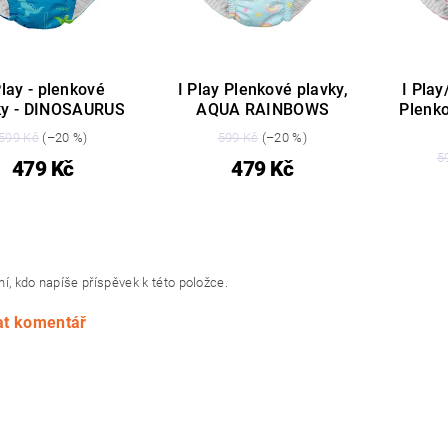
Play - plenkové
I Play Plenkové plavky,
I Play
ky - DINOSAURUS
AQUA RAINBOWS
Plenko
599 Kč
(–20 %)
599 Kč
(–20 %)
5
479 Kč
479 Kč
í, kdo napíše příspěvek k této položce.
at komentář