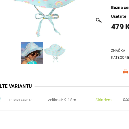
Běžná ce
Ušetříte
479 
ZNAČKA
KATEGORI
LTE VARIANTU
velikost: 9-18m
Skladem
59
IP-10101-4AEP-17