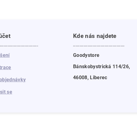
účet
Kde nás najdete
-----------------------------
---------------------------------------
ášení
Goodystore
Bánskobystrická 114/26,
trace
46008, Liberec
objednávky
sit se
a