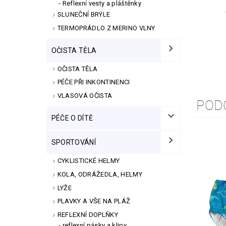
Reflexní vesty a pláštěnky
SLUNEČNÍ BRÝLE
TERMOPRÁDLO Z MERINO VLNY
OČISTA TĚLA
OČISTA TĚLA
PÉČE PŘI INKONTINENCI
VLASOVÁ OČISTA
POD
PÉČE O DÍTĚ
SPORTOVÁNÍ
CYKLISTICKÉ HELMY
KOLA, ODRÁŽEDLA, HELMY
LYŽE
PLAVKY A VŠE NA PLÁŽ
REFLEXNÍ DOPLŇKY
reflexní pásky a klipy