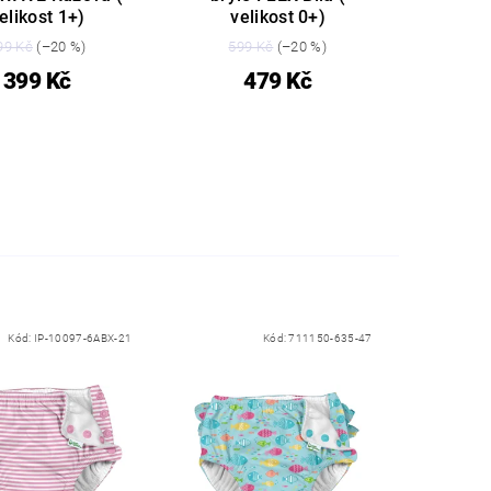
elikost 1+)
velikost 0+)
99 Kč
(–20 %)
599 Kč
(–20 %)
399 Kč
479 Kč
Kód:
IP-10097-6ABX-21
Kód:
711150-635-47