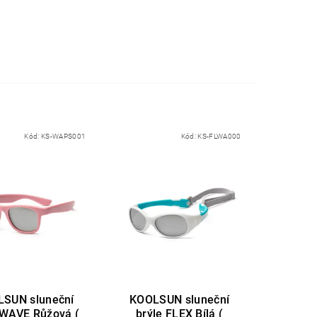
Kód:
KS-WAPS001
Kód:
KS-FLWA000
SUN sluneční
KOOLSUN sluneční
 WAVE Růžová (
brýle FLEX Bílá (