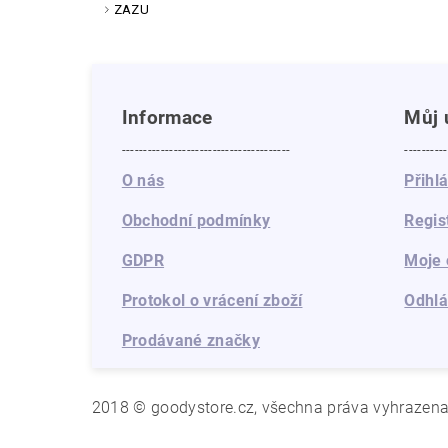
ZAZU
Informace
Můj 
---------------------------------------
----------
O nás
Přihl
Obchodní podmínky
Regis
GDPR
Moje 
Protokol o vrácení zboží
Odhlá
Prodávané značky
2018 © goodystore.cz, všechna práva vyhrazen