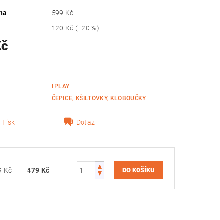
na
599 Kč
120 Kč
(–20 %)
Kč
I PLAY
E
ČEPICE, KŠILTOVKY, KLOBOUČKY
Tisk
Dotaz
9 Kč
479 Kč