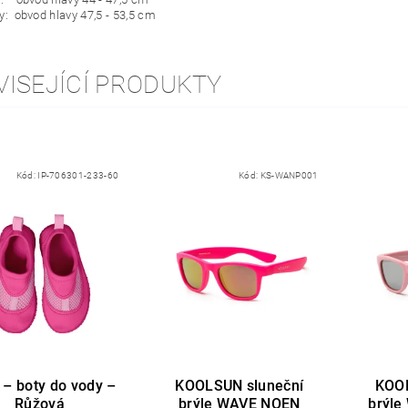
ky: obvod hlavy 47,5 - 53,5 cm
VISEJÍCÍ PRODUKTY
Kód:
IP-706301-233-60
Kód:
KS-WANP001
y – boty do vody –
KOOLSUN sluneční
KOOL
Růžová
brýle WAVE NOEN
brýle