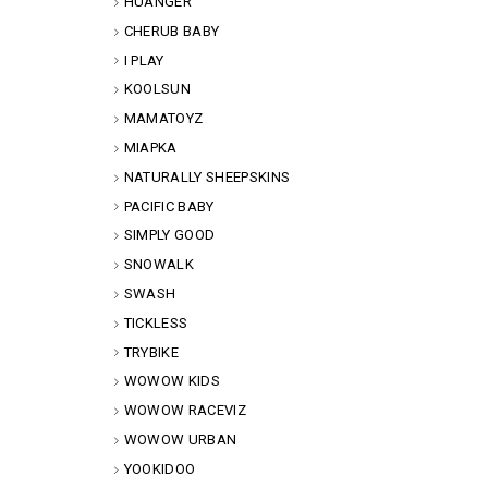
HUANGER
CHERUB BABY
I PLAY
KOOLSUN
MAMATOYZ
MIAPKA
NATURALLY SHEEPSKINS
PACIFIC BABY
SIMPLY GOOD
SNOWALK
SWASH
TICKLESS
TRYBIKE
WOWOW KIDS
WOWOW RACEVIZ
WOWOW URBAN
YOOKIDOO