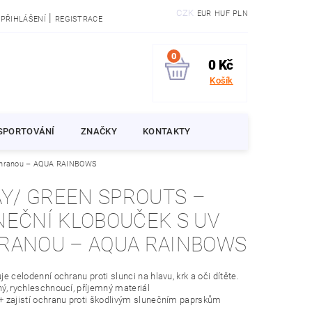
CZK
EUR
HUF
PLN
|
PŘIHLÁŠENÍ
REGISTRACE
0
0 Kč
Košík
SPORTOVÁNÍ
ZNAČKY
KONTAKTY
 ochranou – AQUA RAINBOWS
AY/ GREEN SPROUTS –
NEČNÍ KLOBOUČEK S UV
RANOU – AQUA RAINBOWS
je celodenní ochranu proti slunci na hlavu, krk a oči dítěte.
ý, rychleschnoucí, příjemný materiál
 zajistí ochranu proti škodlivým slunečním paprskům