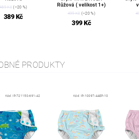
Růžová ( velikost 1+)
v
489 Kč
(–20 %)
499 Kč
(–20 %)
4
389 Kč
399 Kč
OBNÉ PRODUKTY
Kód:
IP-721150-691-42
Kód:
IP-10097-4AEP-10