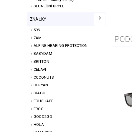
SLUNEČNÍ BRÝLE
ZNAČKY
59S
POD
7AM
ALPINE HEARING PROTECTION
BABYDAM
BRITTON
CELAVI
COCONUTS
DERYAN
DIAGO
EDUSHAPE
FROC
GOOD2GO
HOLA