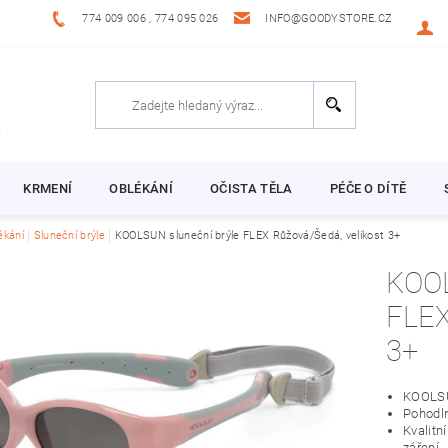
774 009 006 , 774 095 026
INFO@GOODYSTORE.CZ
KRMENÍ
OBLÉKÁNÍ
OČISTA TĚLA
PÉČE O DÍTĚ
ékání
Sluneční brýle
KOOLSUN sluneční brýle FLEX Růžová/Šedá, velikost 3+
KOOLSUN S
FLEX RŮŽOVÁ/ŠEDÁ, VEL
3+
KOOLSU
Pohodln
Kvalitní
záření