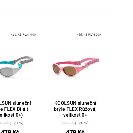
Kód:
KS-FLWA000
Kód:
KS-FLPS000
SUN sluneční
KOOLSUN sluneční
le FLEX Bílá (
brýle FLEX Růžová,
elikost 0+)
velikost 0+
99 Kč
(–20 %)
599 Kč
(–20 %)
479 Kč
479 Kč