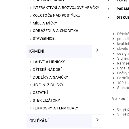
POPIS
INTERAKTIVNÍ A ROZVOJOVÉ HRAČKY
PARAM
KOLOTOČE NAD POSTÝLKU
DISKU
MÍČE A MÍČKY
ODRÁŽEDLA A CHODÍTKA
Dětské
STAVEBNICE
pohodl
kvalitn
skvěle
KRMENÍ
design
Sluněč
LÁHVE A HRNÍČKY
Rám je
Brýle j
DĚTSKÉ NÁDOBÍ
Čočky v
DUDLÍKY A SAVIČKY
Certifi
100 % 
JÍDELNÍ ŽIDLIČKY
Sluneč
OSTATNÍ
Velikosti 
STERILIZÁTORY
TERMOSKY A TERMOBALY
0+ je p
3+ je p
OBLÉKÁNÍ