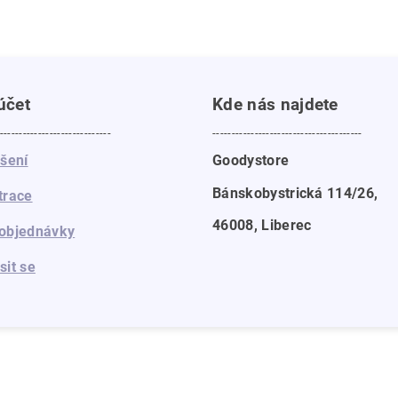
účet
Kde nás najdete
-----------------------------
---------------------------------------
ášení
Goodystore
Bánskobystrická 114/26,
trace
46008, Liberec
objednávky
sit se
a