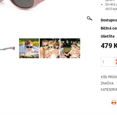
Skvěle 
obličej
Dostupno
Běžná ce
Ušetříte
479 
KÓD PROD
ZNAČKA
KATEGORI