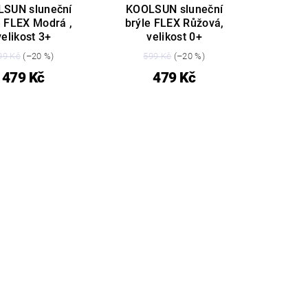
SUN sluneční
KOOLSUN sluneční
e FLEX Modrá ,
brýle FLEX Růžová,
velikost 3+
velikost 0+
99 Kč
(–20 %)
599 Kč
(–20 %)
479 Kč
479 Kč