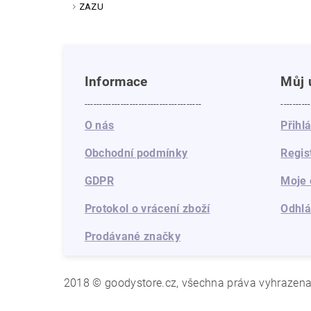
ZAZU
Informace
Můj 
---------------------------------------
----------
O nás
Přihl
Obchodní podmínky
Regis
GDPR
Moje 
Protokol o vrácení zboží
Odhlá
Prodávané značky
2018 © goodystore.cz, všechna práva vyhrazen