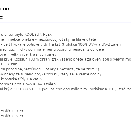
ETRY
ZE
 slunečí brýle KOOLSUN FLEX
né – měkké, ohebné - nezpůsobují otlaky na hlavě dítěte
í - certifikované optické třídy 1 a kat. 3, blokují 100% UV-A a UV-B záření
 padnoucí – díky odnímatelnému popruhu nepadají z obličeje
ové – velký výběr krásných barev
ní brýle Koolsun 100 % chrání zrak vašeho dítěte a zároveň jsou skvělým 
 FLEXibilní.
sou pohodlné, nezpůsobují otlaky a nezhrozí, že se zlomí :)
yrobeny ze silného polykarbonátu, který se je velice odolný .
kát optické třídy 1 a kat. 3
ochrana proti UV-A a UV-B záření
ní brýle KOOLSUN FLEX jsou baleny v pouzdře z mikrovlákna KOOL, které lze
:
ro děti 0-3 let
ro děti 3-6 let