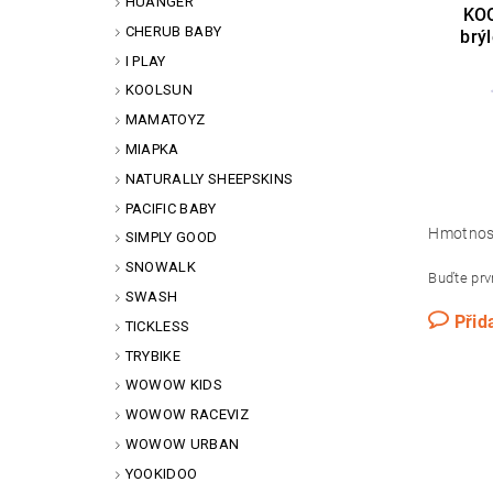
HUANGER
KOO
CHERUB BABY
brý
I PLAY
KOOLSUN
MAMATOYZ
MIAPKA
NATURALLY SHEEPSKINS
PACIFIC BABY
Hmotnos
SIMPLY GOOD
SNOWALK
Buďte prvn
SWASH
Přid
TICKLESS
TRYBIKE
WOWOW KIDS
WOWOW RACEVIZ
WOWOW URBAN
YOOKIDOO