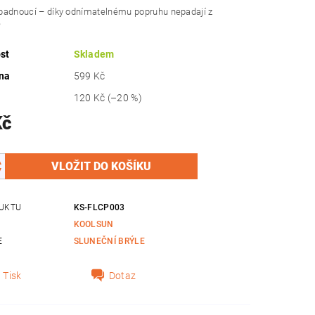
padnoucí – díky odnímatelnému popruhu nepadají z
e
st
Skladem
na
599 Kč
120 Kč
(–20 %)
Kč
UKTU
KS-FLCP003
KOOLSUN
E
SLUNEČNÍ BRÝLE
Tisk
Dotaz