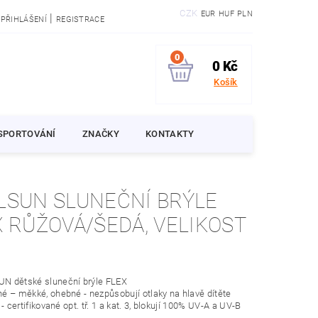
CZK
EUR
HUF
PLN
|
PŘIHLÁŠENÍ
REGISTRACE
0
0 Kč
Košík
SPORTOVÁNÍ
ZNAČKY
KONTAKTY
LUNEČNÍ BRÝLE
IKOST
N dětské sluneční brýle FLEX
é – měkké, ohebné - nezpůsobují otlaky na hlavě dítěte
 - certifikované opt. tř. 1 a kat. 3, blokují 100% UV-A a UV-B