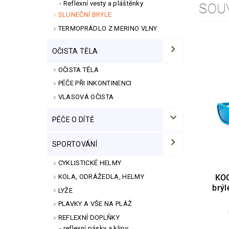
Reflexní vesty a pláštěnky
SOU
SLUNEČNÍ BRÝLE
TERMOPRÁDLO Z MERINO VLNY
OČISTA TĚLA
OČISTA TĚLA
PÉČE PŘI INKONTINENCI
VLASOVÁ OČISTA
PÉČE O DÍTĚ
SPORTOVÁNÍ
CYKLISTICKÉ HELMY
KOO
KOLA, ODRÁŽEDLA, HELMY
brý
LYŽE
PLAVKY A VŠE NA PLÁŽ
REFLEXNÍ DOPLŇKY
reflexní pásky a klipy