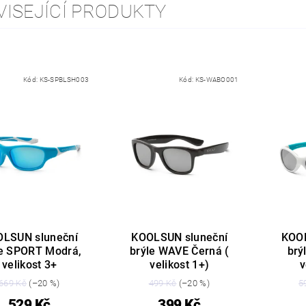
VISEJÍCÍ PRODUKTY
Kód:
KS-SPBLSH003
Kód:
KS-WABO001
LSUN sluneční
KOOLSUN sluneční
KOOL
le SPORT Modrá,
brýle WAVE Černá (
brý
velikost 3+
velikost 1+)
v
669 Kč
(–20 %)
499 Kč
(–20 %)
5
529 Kč
399 Kč