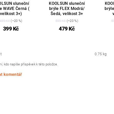
LSUN sluneční
KOOLSUN sluneční
KOOL
le WAVE Černá (
brýle FLEX Modrá/
brýl
velikost 3+)
Šedá, velikost 3+
499 Kč
(–20 %)
599 Kč
(–20 %)
5
399 Kč
479 Kč
t
0.75 kg
í, kdo napíše příspěvek k této položce.
at komentář