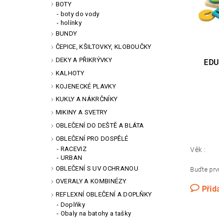
BOTY
boty do vody
holínky
BUNDY
ČEPICE, KŠILTOVKY, KLOBOUČKY
DEKY A PŘIKRÝVKY
EDU
KALHOTY
KOJENECKÉ PLAVKY
KUKLY A NÁKRČNÍKY
MIKINY A SVETRY
OBLEČENÍ DO DEŠTĚ A BLÁTA
OBLEČENÍ PRO DOSPĚLÉ
RACEVIZ
Věk :
URBAN
OBLEČENÍ S UV OCHRANOU
Buďte prvn
OVERALY A KOMBINÉZY
Přid
REFLEXNÍ OBLEČENÍ A DOPLŇKY
Doplňky
Obaly na batohy a tašky