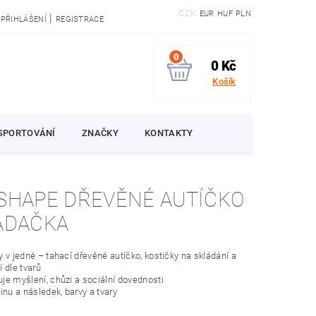
CZK
EUR
HUF
PLN
|
PŘIHLÁŠENÍ
REGISTRACE
0
0 Kč
Košík
SPORTOVÁNÍ
ZNAČKY
KONTAKTY
SHAPE DŘEVĚNÉ AUTÍČKO
ÁDAČKA
y v jedné – tahací dřevěné autíčko, kostičky na skládání a
í dle tvarů
je myšlení, chůzi a sociální dovednosti
činu a následek, barvy a tvary