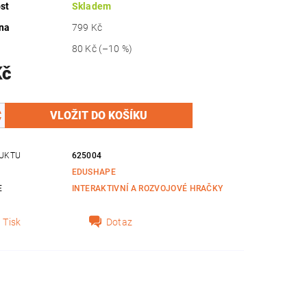
st
Skladem
na
799 Kč
80 Kč
(–10 %)
Kč
UKTU
625004
EDUSHAPE
E
INTERAKTIVNÍ A ROZVOJOVÉ HRAČKY
Tisk
Dotaz