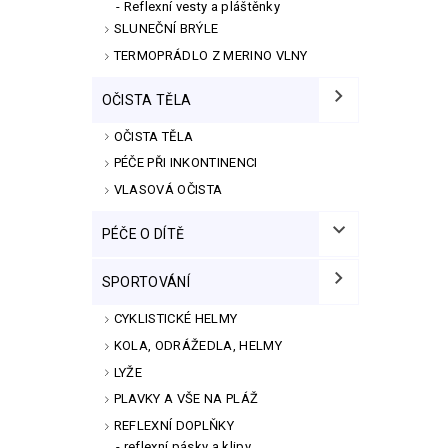
Reflexní vesty a pláštěnky
SLUNEČNÍ BRÝLE
TERMOPRÁDLO Z MERINO VLNY
OČISTA TĚLA
OČISTA TĚLA
PÉČE PŘI INKONTINENCI
VLASOVÁ OČISTA
PÉČE O DÍTĚ
SPORTOVÁNÍ
CYKLISTICKÉ HELMY
KOLA, ODRÁŽEDLA, HELMY
LYŽE
PLAVKY A VŠE NA PLÁŽ
REFLEXNÍ DOPLŇKY
reflexní pásky a klipy