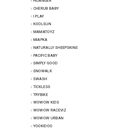
HUANGER
CHERUB BABY
I PLAY
KOOLSUN
MAMATOYZ
MIAPKA
NATURALLY SHEEPSKINS
PACIFIC BABY
SIMPLY GOOD
SNOWALK
SWASH
TICKLESS
TRYBIKE
WOWOW KIDS
WOWOW RACEVIZ
WOWOW URBAN
YOOKIDOO