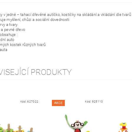
y v jedné – tahací dřevěné autíčko, kostičky na skládání a vkládání dle tvarů
uje myšlení, chůzi a sociální dovednosti
rvy a tvary
 a pevné dřevo
 obsahuje :
adní auto
vných kostek různých tvarů
 auta
VISEJÍCÍ PRODUKTY
Kód:
627022
Kód:
925110
AKCE