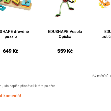
SHAPE dřevěné
EDUSHAPE Veselá
ED
puzzle
Opička
autí
649 Kč
559 Kč
24 měsíců 
í, kdo napíše příspěvek k této položce.
at komentář