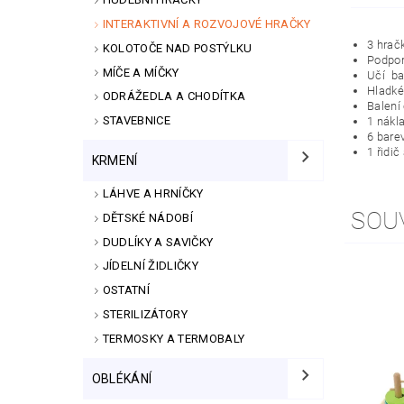
INTERAKTIVNÍ A ROZVOJOVÉ HRAČKY
3 hračk
KOLOTOČE NAD POSTÝLKU
Podpor
MÍČE A MÍČKY
Učí ba
Hladké
ODRÁŽEDLA A CHODÍTKA
Balení
STAVEBNICE
1 nákl
6 bare
1 řidič
KRMENÍ
LÁHVE A HRNÍČKY
SOU
DĚTSKÉ NÁDOBÍ
DUDLÍKY A SAVIČKY
JÍDELNÍ ŽIDLIČKY
OSTATNÍ
STERILIZÁTORY
TERMOSKY A TERMOBALY
OBLÉKÁNÍ