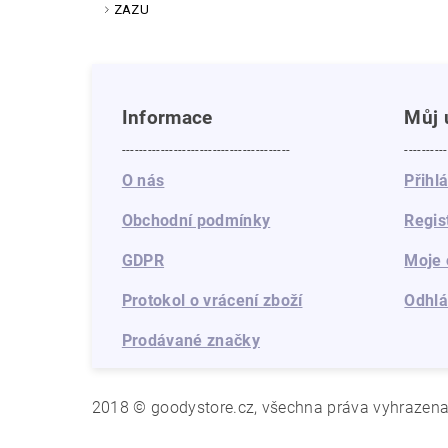
ZAZU
Informace
Můj 
---------------------------------------
----------
O nás
Přihl
Obchodní podmínky
Regis
GDPR
Moje 
Protokol o vrácení zboží
Odhlá
Prodávané značky
2018 © goodystore.cz, všechna práva vyhrazen