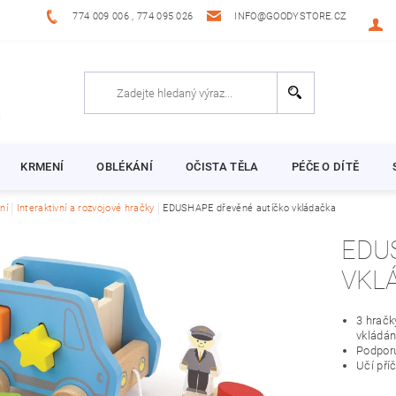
774 009 006 , 774 095 026
INFO@GOODYSTORE.CZ
KRMENÍ
OBLÉKÁNÍ
OČISTA TĚLA
PÉČE O DÍTĚ
ní
Interaktivní a rozvojové hračky
EDUSHAPE dřevěné autíčko vkládačka
EDU
VKL
3 hračk
vkládán
Podporu
Učí pří