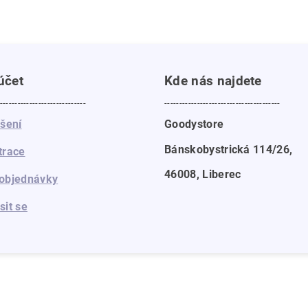
účet
Kde nás najdete
-----------------------------
---------------------------------------
ášení
Goodystore
Bánskobystrická 114/26,
trace
46008, Liberec
objednávky
sit se
a