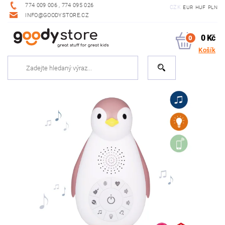
774 009 006 , 774 095 026
CZK
EUR
HUF
PLN
INFO@GOODYSTORE.CZ
0 Kč
0
Košík