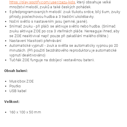
https://play.spotify.com/user/zazu-kids
, který obsahuje velké
množství melodií, zvuků a také českých pohádek.
5 předprogramovaných melodií: zvuk tlukotu srdce, bílý šum, zvuky
přírody, poslechovou hudba a 3 tradiční ukolébavky.
Noční světlo s nastavením jasu (jemné, jasné).
Snímač zvuku - při pláči se aktivuje světlo nebo hudba. (Snímač
zvuku aktivuje ZOE po cca 3 vteřinách pláče. Nereaguje ihned, aby
se ZOE neaktivival např. pouze při zakašlání malého dítěte.)
Nastavení hlasitosti přehrávání
Automatické vypnutí - zvuk a světla se automaticky vypnou po 20
minutách. (Při použití bezdrátového reproduktoru je automatické
vypnutí deaktivováno)
Tučňák ZOE funguje na dobíjecí vestavěnou baterii.
Obsah balení:
Musicbox ZOE
Poutko
USB kabel
Velikost:
160 x 100 x 50 mm