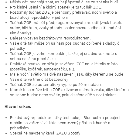
Někdy děti nechtějí spát, usínají špatně či se ze spánku budí.
Pro klidné usínání a klidný spánek je tu tučňák ZOE.
Roztomilý tučňák ZOE je přenosný přehrávač, noční světlo a
bezdrátový reproduktor v jednom.
Tučňák ZOE má pět předprogramovaných melodií (zvuk tlukotu
srdce, bílý šum, zvuky přírody, poslechovou hudba a tři tradiční
ukolébavky).
Dále je vybaven bezdrátovým reproduktorem.
Vaše dítě tak může při usínání poslouchat oblíbené skladby či
pohádky.
Tučňák ZOE je velmi kompaktní, takže jej snadno vezmete s
sebou např. na procházku.
Praktické poutko umožňuje zavěšení ZOE na jakékoliv místo
(postýlku, kočárek, autosedačku, aj.).
Malé noční světlo má dvě nastavení jasu, díky kterému se bude
Vaše dítě ve tmě cítit bezpečněji.
Tučňák ZOE se automaticky vypne po 20 minutách.
Kromě toho může být u ZOE aktivován snímač zvuku, díky kterému
se zapne hudba nebo světlo, pokud začne dítě v noci plakat.
Hlavní funkce:
Bezdrátový reproduktor - díky technologii Bluetooth a připojení
mobilního zařízení získáte neomezený přístup k hudbě a
pohádkám.
Speciálně navržený kanál ZAZU Spotify