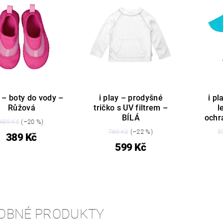
y – boty do vody –
i play – prodyšné
i pl
Růžová
tričko s UV filtrem –
l
BÍLÁ
och
489 Kč
(–20 %)
769 Kč
(–22 %)
5
389 Kč
599 Kč
OBNÉ PRODUKTY