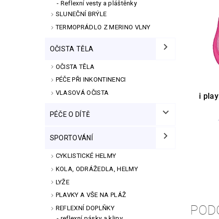
Reflexní vesty a pláštěnky
SLUNEČNÍ BRÝLE
TERMOPRÁDLO Z MERINO VLNY
OČISTA TĚLA
OČISTA TĚLA
PÉČE PŘI INKONTINENCI
VLASOVÁ OČISTA
i pla
PÉČE O DÍTĚ
SPORTOVÁNÍ
CYKLISTICKÉ HELMY
KOLA, ODRÁŽEDLA, HELMY
LYŽE
PLAVKY A VŠE NA PLÁŽ
POD
REFLEXNÍ DOPLŇKY
reflexní pásky a klipy