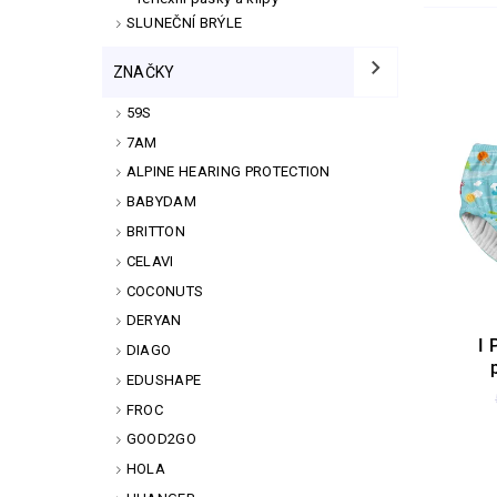
SLUNEČNÍ BRÝLE
ZNAČKY
59S
7AM
ALPINE HEARING PROTECTION
BABYDAM
BRITTON
CELAVI
COCONUTS
DERYAN
I 
DIAGO
EDUSHAPE
FROC
GOOD2GO
HOLA