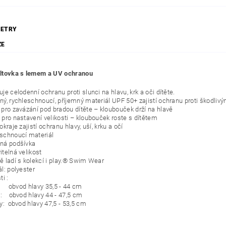
ETRY
ZE
šiltovka s lemem a UV ochranou
je celodenní ochranu proti slunci na hlavu, krk a oči dítěte.
ný, rychleschnoucí, příjemný materiál UPF 50+ zajistí ochranu proti škodl
 pro zavázání pod bradou dítěte – kloubouček drží na hlavě
 pro nastavení velikosti – kloubouček roste s dítětem
okraje zajistí ochranu hlavy, uší, krku a očí
schnoucí materiál
ná podšívka
itelná velikost
ě ladí s kolekcí i play.® Swim Wear
l: polyester
ti :
: obvod hlavy 35,5 - 44 cm
: obvod hlavy 44 - 47,5 cm
ky: obvod hlavy 47,5 - 53,5 cm