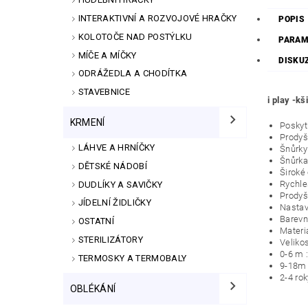
INTERAKTIVNÍ A ROZVOJOVÉ HRAČKY
POPIS
KOLOTOČE NAD POSTÝLKU
PARAM
MÍČE A MÍČKY
DISKU
ODRÁŽEDLA A CHODÍTKA
STAVEBNICE
i play -k
KRMENÍ
Poskytu
Prodyš
LÁHVE A HRNÍČKY
Šnůrky
Šnůrka
DĚTSKÉ NÁDOBÍ
Široké 
Rychle
DUDLÍKY A SAVIČKY
Prodyš
JÍDELNÍ ŽIDLIČKY
Nastav
Barevn
OSTATNÍ
Materiá
STERILIZÁTORY
Velikos
0-6 m 
TERMOSKY A TERMOBALY
9-18m 
2-4 ro
OBLÉKÁNÍ