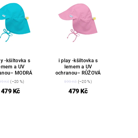
ay -kšiltovka s
i play -kšiltovka s
emem a UV
lemem a UV
ranou– MODRÁ
ochranou– RŮŽOVÁ
99 Kč
(–20 %)
599 Kč
(–20 %)
479 Kč
479 Kč