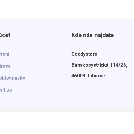
účet
Kde nás najdete
-----------------------------
---------------------------------------
ášení
Goodystore
Bánskobystrická 114/26,
trace
46008, Liberec
objednávky
sit se
a