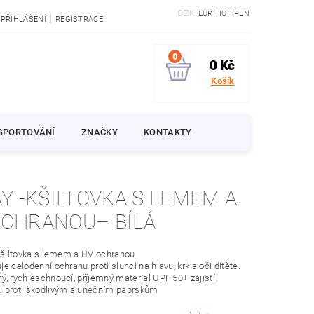
CZK
EUR
HUF
PLN
|
PŘIHLÁŠENÍ
REGISTRACE
0
0 Kč
Košík
SPORTOVÁNÍ
ZNAČKY
KONTAKTY
AY -KŠILTOVKA S LEMEM A
OCHRANOU– BÍLÁ
-kšiltovka s lemem a UV ochranou
je celodenní ochranu proti slunci na hlavu, krk a oči dítěte.
ý, rychleschnoucí, příjemný materiál UPF 50+ zajistí
u proti škodlivým slunečním paprskům