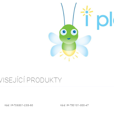
VISEJÍCÍ PRODUKTY
Kód:
IP-706301-233-60
Kód:
IP-750101-000-47