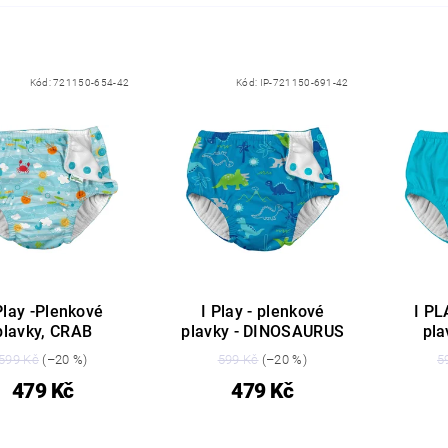
Kód:
721150-654-42
Kód:
IP-721150-691-42
Play -Plenkové
I Play - plenkové
I PL
plavky, CRAB
plavky - DINOSAURUS
pl
599 Kč
(–20 %)
599 Kč
(–20 %)
5
479 Kč
479 Kč