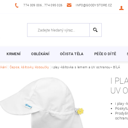
774 009 006 , 774 095 026
INFO@GOODYSTORE.CZ
KRMENÍ
OBLÉKÁNÍ
OČISTA TĚLA
PÉČE O DÍTĚ
ékání
Čepice, kšiltovky, kloboučky
i play -kšiltovka s lemem a UV ochranou– BÍLÁ
I PL
UV 
i play 
Poskytu
Prodyšn
ochran