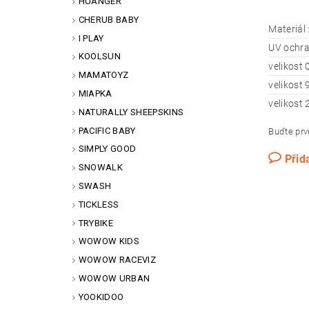
HUANGER
CHERUB BABY
Materiál 
I PLAY
UV ochra
KOOLSUN
velikost 
MAMATOYZ
velikost
MIAPKA
velikost 
NATURALLY SHEEPSKINS
PACIFIC BABY
Buďte prvn
SIMPLY GOOD
Přid
SNOWALK
SWASH
TICKLESS
TRYBIKE
WOWOW KIDS
WOWOW RACEVIZ
WOWOW URBAN
YOOKIDOO