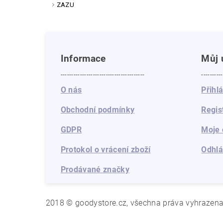
ZAZU
Informace
Můj 
---------------------------------------
----------
O nás
Přihl
Obchodní podmínky
Regis
GDPR
Moje 
Protokol o vrácení zboží
Odhlá
Prodávané značky
2018 © goodystore.cz, všechna práva vyhrazen