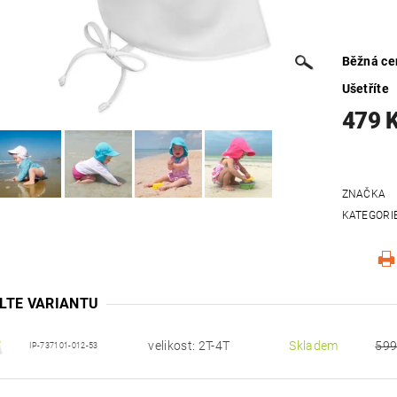
Běžná ce
Ušetříte
479 
ZNAČKA
KATEGORI
LTE VARIANTU
velikost: 2T-4T
Skladem
599
IP-737101-012-53