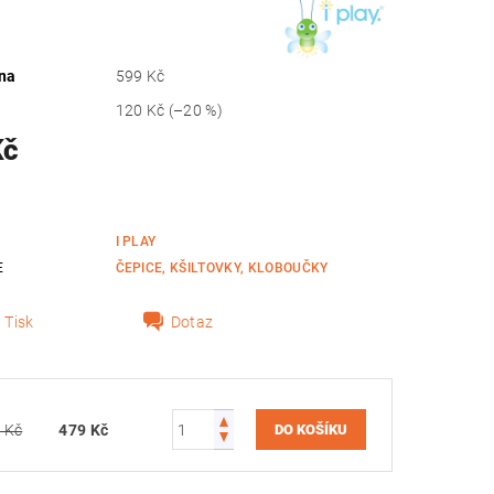
na
599 Kč
120 Kč
(–20 %)
Kč
I PLAY
E
ČEPICE, KŠILTOVKY, KLOBOUČKY
Tisk
Dotaz
 Kč
479 Kč