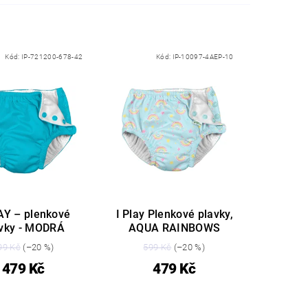
Kód:
IP-721200-678-42
Kód:
IP-10097-4AEP-10
AY – plenkové
I Play Plenkové plavky,
avky - MODRÁ
AQUA RAINBOWS
99 Kč
(–20 %)
599 Kč
(–20 %)
479 Kč
479 Kč