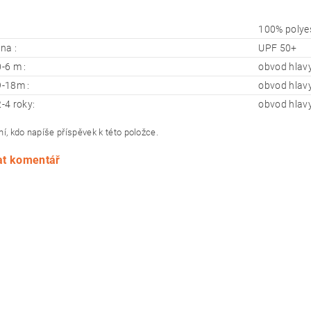
:
100% polye
na :
UPF 50+
0-6 m :
obvod hlavy
 9-18m :
obvod hlavy
2-4 roky:
obvod hlavy
í, kdo napíše příspěvek k této položce.
at komentář