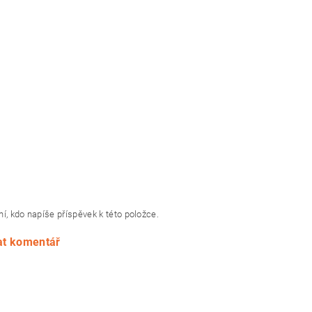
í, kdo napíše příspěvek k této položce.
at komentář