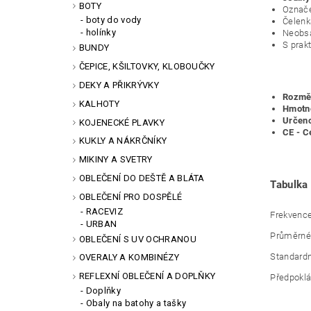
BOTY
Označe
boty do vody
Čelenk
holínky
Neobsa
S prak
BUNDY
ČEPICE, KŠILTOVKY, KLOBOUČKY
DEKY A PŘIKRÝVKY
Rozmě
KALHOTY
Hmotn
Určeno 
KOJENECKÉ PLAVKY
CE - C
KUKLY A NÁKRČNÍKY
MIKINY A SVETRY
OBLEČENÍ DO DEŠTĚ A BLÁTA
Tabulka
OBLEČENÍ PRO DOSPĚLÉ
RACEVIZ
Frekven
URBAN
Průměrné
OBLEČENÍ S UV OCHRANOU
Standard
OVERALY A KOMBINÉZY
REFLEXNÍ OBLEČENÍ A DOPLŇKY
Předpokl
Doplňky
Obaly na batohy a tašky