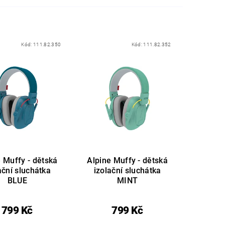
Kód:
111.82.350
Kód:
111.82.352
 Muffy - dětská
Alpine Muffy - dětská
ační sluchátka
izolační sluchátka
BLUE
MINT
799 Kč
799 Kč