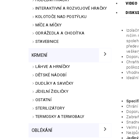
VIDEO
INTERAKTIVNÍ A ROZVOJOVÉ HRAČKY
DISKU
KOLOTOČE NAD POSTÝLKU
MÍČE A MÍČKY
Izolač
ODRÁŽEDLA A CHODÍTKA
ničím 
spoleh
STAVEBNICE
předev
vešker
KRMENÍ
Doporu
Chraňt
LÁHVE A HRNÍČKY
poškoz
Vhodné 
DĚTSKÉ NÁDOBÍ
Ideální
DUDLÍKY A SAVIČKY
JÍDELNÍ ŽIDLIČKY
OSTATNÍ
Specif
Chrání
STERILIZÁTORY
Doporu
TERMOSKY A TERMOBALY
Zabraň
Snadné
Velmi 
OBLÉKÁNÍ
Nezpůs
Jediný