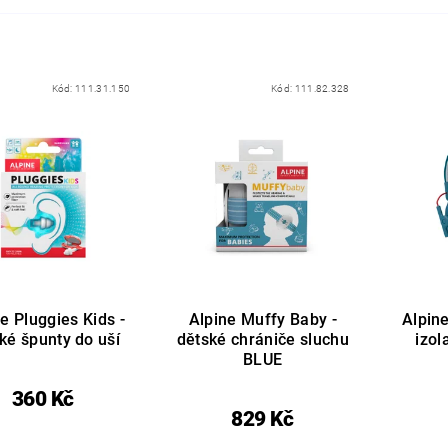
Kód:
111.31.150
Kód:
111.82.328
e Pluggies Kids -
Alpine Muffy Baby -
Alpine
ké špunty do uší
dětské chrániče sluchu
izol
BLUE
360 Kč
829 Kč