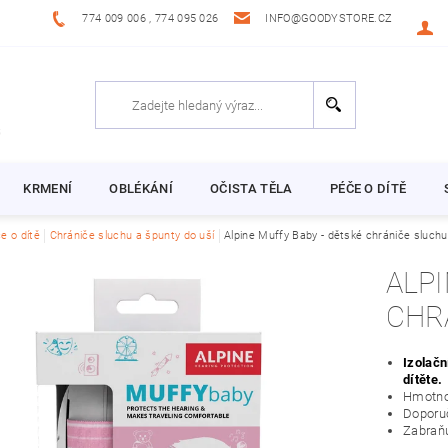
774 009 006 , 774 095 026
INFO@GOODYSTORE.CZ
KRMENÍ
OBLÉKÁNÍ
OČISTA TĚLA
PÉČE O DÍTĚ
e o dítě
Chrániče sluchu a špunty do uší
Alpine Muffy Baby - dětské chrániče sluch
ALPIN
CHR
Izolačn
dítěte.
Hmotnos
Doporuč
Zabraň