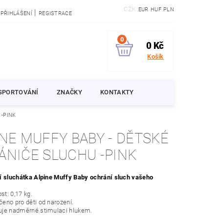
CZK
EUR
HUF
PLN
|
PŘIHLÁŠENÍ
REGISTRACE
0
0 Kč
Košík
SPORTOVÁNÍ
ZNAČKY
KONTAKTY
u -PINK
E MUFFY BABY - DĚTSKÉ
ÁNIČE SLUCHU -PINK
í sluchátka Alpine Muffy Baby ochrání sluch vašeho
t: 0,17 kg.
eno pro děti od narození.
uje nadměrné stimulaci hlukem.