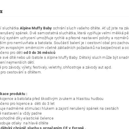
ZE
ní sluchátka
Alpine Muffy Baby
ochrání sluch vašeho dítěte. Ať už jste na zá
nerušený spánek. Dvě samostatná sluchátka, která vyplňuje velmi měkká pěn
livý systém uchycení umožňuje rychlé a přesné nastavení polohy a rozměrů p
ším pro nemluvňata a batolata. Součástí balení je i cestovní obal pro zacho
ým evropským směrnicím včetně základních požadavků na bezpečnost a och
čeno pro děti
od 0 do 36 měsíců
e své dítě nebo uši batole s Alpine Muffy Baby. Dětský sluch může být snad
ení nejmenších dětí.
pro závody, výlety, festivaly, veletrhy, ohňostroje a závody aut apd.
 pro cestování s dítětem.
ikace produktu :
 kojence a batolata před škodlivým zvukem a hlasitou hudbou
čeno pro kojence a děti do 3 let
uje nadměrné stimulaci hlukem a zajistí nerušený spánek na cestách
 nastavení a vždy padne
pohodlné díky elastické čelence
obuje otlaky na hlavě dítěte
 dětský chránič sluchu s označením CE v Evropě .