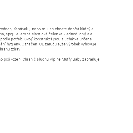
vodech, festivalu, nebo mu jen chcete dopřát klidný a
a, spojuje jemná elastická čelenka. Jednoduchý, ale
odle potřeb. Svojí konstrukcí jsou sluchátka určena
vání hygieny. Označení CE zaručuje, že výrobek vyhovuje
ranu zdraví.
no poškozen. Chránič sluchu Alpine Muffy Baby zabraňuje