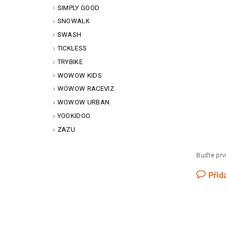
SIMPLY GOOD
SNOWALK
SWASH
TICKLESS
TRYBIKE
WOWOW KIDS
WOWOW RACEVIZ
WOWOW URBAN
YOOKIDOO
ZAZU
Buďte prvn
Přid