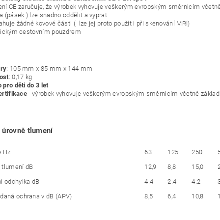
ní CE zaručuje, že výrobek vyhovuje veškerým evropským směrnicím včetně
a (pásek ) lze snadno oddělit a vyprat
huje žádné kovové části ( lze jej proto použít i při skenování MRI)
tickým cestovním pouzdrem
ry
: 105 mm x 85 mm x 144 mm
ost
: 0,17 kg
pro děti do 3 let
ertifikace
výrobek vyhovuje veškerým evropským směrnicím včetně základ
 úrovně tlumení
ce Hz
63
125
250
 tlumení dB
12,9
8,8
15,0
ní odchylka dB
4.4
2.4
4.2
ádaná ochrana v dB (APV)
8,5
6,4
10,8