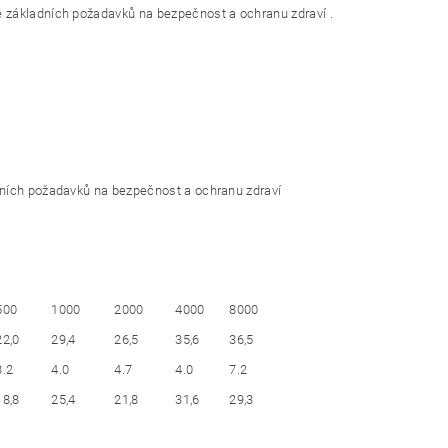
 základních požadavků na bezpečnost a ochranu zdraví .
ních požadavků na bezpečnost a ochranu zdraví
500
1000
2000
4000
8000
22,0
29,4
26,5
35,6
36,5
3.2
4.0
4.7
4.0
7.2
18,8
25,4
21,8
31,6
29,3