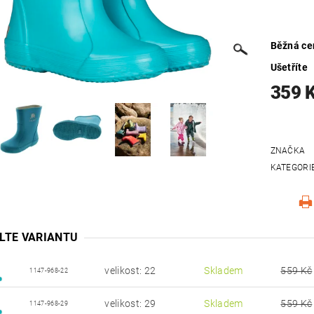
Běžná ce
Ušetříte
359 
ZNAČKA
KATEGORI
LTE VARIANTU
velikost: 22
Skladem
559 Kč
1147-968-22
velikost: 29
Skladem
559 Kč
1147-968-29