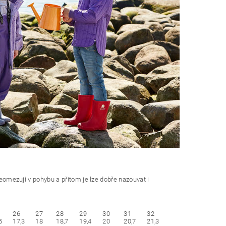
neomezují v pohybu a přitom je lze dobře nazouvat i
26
27
28
29
30
31
32
5
17,3
18
18,7
19,4
20
20,7
21,3