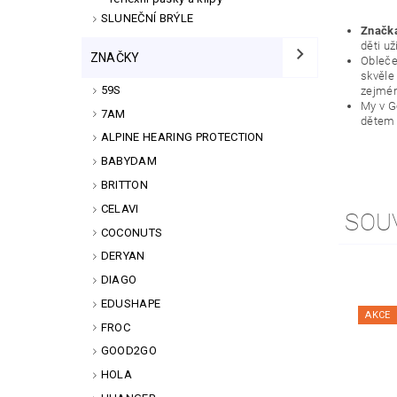
SLUNEČNÍ BRÝLE
Značk
děti už
ZNAČKY
Oblečen
skvěle
59S
zejmén
My v G
7AM
dětem 
ALPINE HEARING PROTECTION
BABYDAM
BRITTON
CELAVI
SOU
COCONUTS
DERYAN
DIAGO
EDUSHAPE
AKCE
FROC
GOOD2GO
HOLA