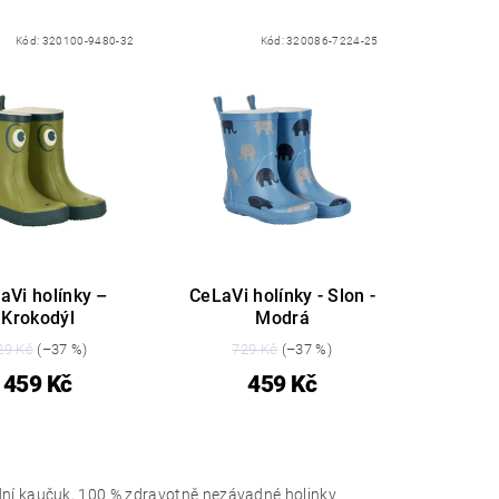
Kód:
320100-9480-32
Kód:
320086-7224-25
aVi holínky –
CeLaVi holínky - Slon -
Krokodýl
Modrá
29 Kč
(–37 %)
729 Kč
(–37 %)
459 Kč
459 Kč
ní kaučuk, 100 % zdravotně nezávadné holinky