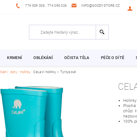
774 009 006 , 774 095 026
INFO@GOODYSTORE.CZ
KRMENÍ
OBLÉKÁNÍ
OČISTA TĚLA
PÉČE O DÍTĚ
ékání
boty
holínky
CeLaVi holínky – Tyrkysové
Holink
Plochá 
chůzi. 
nazouva
100% př