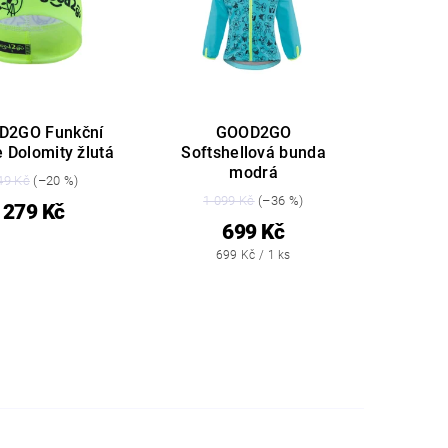
D2GO Funkční
GOOD2GO
e Dolomity žlutá
Softshellová bunda
modrá
49 Kč
(–20 %)
1 099 Kč
(–36 %)
279 Kč
699 Kč
699 Kč / 1 ks