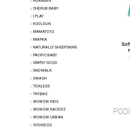
HUANGER
CHERUB BABY
I PLAY
KOOLSUN
MAMATOYZ
MIAPKA
Sof
NATURALLY SHEEPSKINS
PACIFIC BABY
1
SIMPLY GOOD
SNOWALK
SWASH
TICKLESS
TRYBIKE
WOWOW KIDS
POD
WOWOW RACEVIZ
WOWOW URBAN
YOOKIDOO