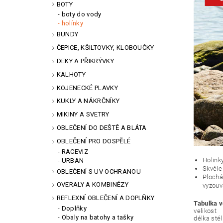
BOTY
boty do vody
holínky
BUNDY
ČEPICE, KŠILTOVKY, KLOBOUČKY
DEKY A PŘIKRÝVKY
KALHOTY
KOJENECKÉ PLAVKY
KUKLY A NÁKRČNÍKY
MIKINY A SVETRY
OBLEČENÍ DO DEŠTĚ A BLÁTA
OBLEČENÍ PRO DOSPĚLÉ
RACEVIZ
Holink
URBAN
Skvěle
OBLEČENÍ S UV OCHRANOU
Plochá
OVERALY A KOMBINÉZY
vyzouv
REFLEXNÍ OBLEČENÍ A DOPLŇKY
Tabulka v
Doplňky
velikost
Obaly na batohy a tašky
délka sté