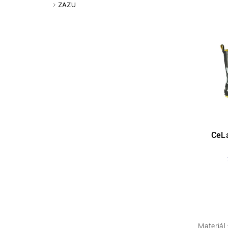
ZAZU
CeLa
Materiál 