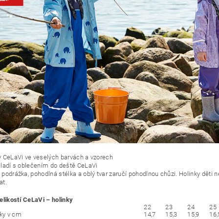
y CeLaVi ve veselých barvách a vzorech
 ladí s oblečením do deště CeLaVi
 podrážka, pohodlná stélka a oblý tvar zaručí pohodlnou chůzi. Holinky děti 
at.
elikostí CeLaVi – holinky
22
23
24
25
lky v cm
14,7
15,3
15,9
16,