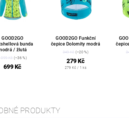
GOOD2GO
GOOD2GO Funkční
GOO
tshellová bunda
čepice Dolomity modrá
čepic
modrá / žlutá
349 Kč
(–20 %)
3
 099 Kč
(–36 %)
279 Kč
699 Kč
279 Kč / 1 ks
OBNÉ PRODUKTY