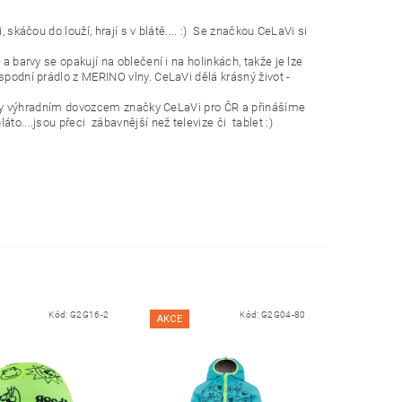
 skáčou do louží, hrají s v blátě.... :) Se značkou CeLaVi si
 barvy se opakují na oblečení i na holinkách, takže je lze
spodní prádlo z MERINO vlny. CeLaVi dělá krásný život -
staly výhradním dovozcem značky CeLaVi pro ČR a přinášíme
....jsou přeci zábavnější než televize či tablet :)
Kód:
G2G16-2
Kód:
G2G04-80
AKCE