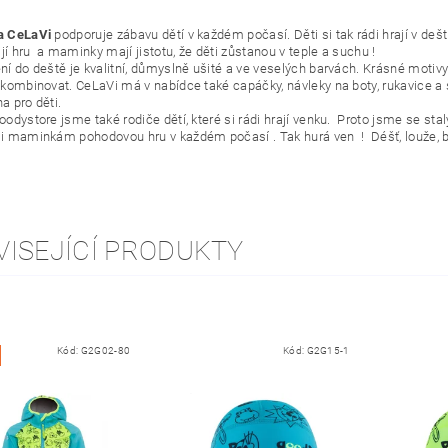
a CeLaVi
podporuje zábavu dětí v každém počasí. Děti si tak rádi hrají v dešti,
ijí hru a maminky mají jistotu, že děti zůstanou v teple a suchu !
í do deště je kvalitní, důmyslně ušité a ve veselých barvách. Krásné motivy a
 kombinovat. CeLaVi má v nabídce také capáčky, návleky na boty, rukavice a 
a pro děti.
oodystore jsme také rodiče dětí, které si rádi hrají venku. Proto jsme se 
i maminkám pohodovou hru v každém počasí . Tak hurá ven ! Déšť, louže, bláto
VISEJÍCÍ PRODUKTY
Kód:
G2G02-80
Kód:
G2G15-1