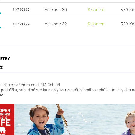
velikost: 30
Skladem
559 Kč
1147-968-30
velikost: 32
Skladem
559 Kč
1147-968-32
ETRY
ZE
 ladí s oblečením do deště CeLaVi
 podrážka, pohodlná stélka a oblý tvar zaručí pohodlnou chůzi. Holinky děti 
at.