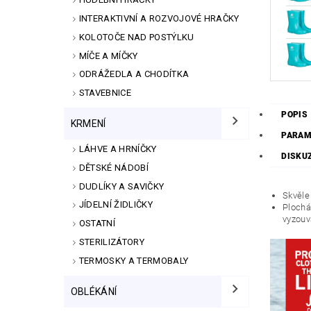
INTERAKTIVNÍ A ROZVOJOVÉ HRAČKY
KOLOTOČE NAD POSTÝLKU
MÍČE A MÍČKY
ODRÁŽEDLA A CHODÍTKA
STAVEBNICE
POPIS
KRMENÍ
PARAM
LÁHVE A HRNÍČKY
DISKU
DĚTSKÉ NÁDOBÍ
DUDLÍKY A SAVIČKY
Skvěle
JÍDELNÍ ŽIDLIČKY
Plochá
vyzouv
OSTATNÍ
STERILIZÁTORY
TERMOSKY A TERMOBALY
OBLÉKÁNÍ