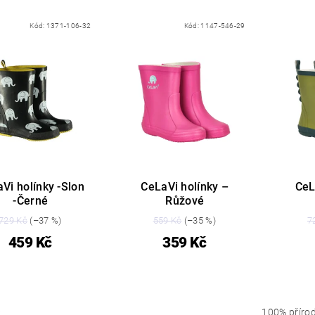
Kód:
1371-106-32
Kód:
1147-546-29
Vi holínky -Slon
CeLaVi holínky –
CeL
-Černé
Růžové
729 Kč
(–37 %)
559 Kč
(–35 %)
7
459 Kč
359 Kč
:
100% přírod