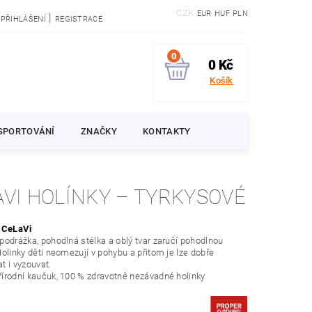
CZK
EUR
HUF
PLN
|
PŘIHLÁŠENÍ
REGISTRACE
0
0 Kč
Košík
SPORTOVÁNÍ
ZNAČKY
KONTAKTY
CELAVI HOLÍNKY – TYRKYSOVÉ
y
CeLaVi
podrážka, pohodlná stélka a oblý tvar zaručí pohodlnou
Holinky děti neomezují v pohybu a přitom je lze dobře
t i vyzouvat.
írodní kaučuk, 100 % zdravotně nezávadné holinky