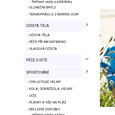
Reflexní vesty a pláštěnky
SLUNEČNÍ BRÝLE
TERMOPRÁDLO Z MERINO VLNY
OČISTA TĚLA
OČISTA TĚLA
PÉČE PŘI INKONTINENCI
VLASOVÁ OČISTA
PÉČE O DÍTĚ
SPORTOVÁNÍ
CYKLISTICKÉ HELMY
KOLA, ODRÁŽEDLA, HELMY
LYŽE
PLAVKY A VŠE NA PLÁŽ
REFLEXNÍ DOPLŇKY
reflexní pásky a klipy