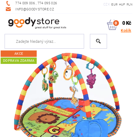
774 009 006 , 774 095 026
CZK
EUR
HUF
PLN
INFO@GOODYSTORE.CZ
0 Kč
0
Košík
AKCE
DOPRAVA ZDARMA