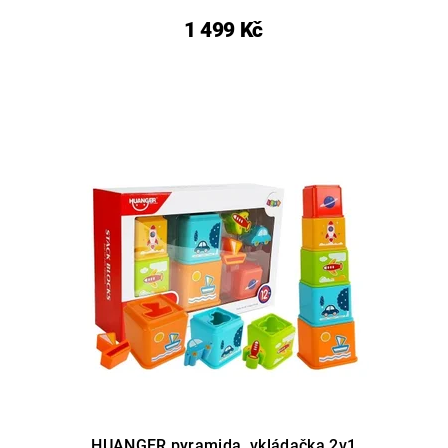
1 499 Kč
HUANGER pyramida vkládačka 2v1