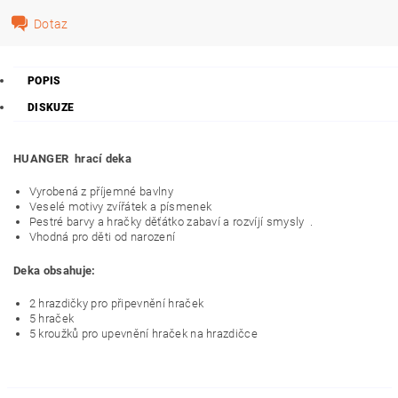
Dotaz
POPIS
DISKUZE
HUANGER hrací deka
Vyrobená z příjemné bavlny
Veselé motivy zvířátek a písmenek
Pestré barvy a hračky děťátko zabaví a rozvíjí smysly .
Vhodná pro děti od narození
Deka obsahuje:
2 hrazdičky pro připevnění hraček
5 hraček
5 kroužků pro upevnění hraček na hrazdičce