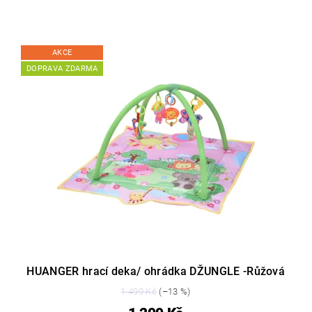
AKCE
DOPRAVA ZDARMA
HUANGER hrací deka/ ohrádka DŽUNGLE -Růžová
1 499 Kč
(–13 %)