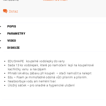
Dotaz
POPIS
PARAMETRY
VIDEO
DISKUZE
EDUSHAPE kouzelné vodolepky do vany
Sada 13 ks vodolepek, které po namočení lepí na koupelnové
kachličky, vanu a navzájem
Přináší skvělou zábavu při koupeli
– stačí namočit a nalepit
Edu – Foam je mimořádně odolná vůči plísním a plísním.
Neabsorbuje vodu ani nemění tvar.
Úložný sáček – pro snadné a hygienické uložení