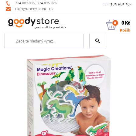
774 009 006 , 774 095 026
CZK
EUR
HUF
PLN
INFO@GOODYSTORE.CZ
0 Kč
0
Košík