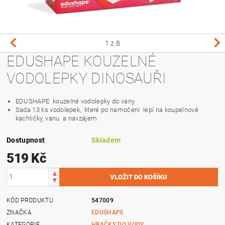
1
z 8
EDUSHAPE KOUZELNÉ
VODOLEPKY DINOSAUŘI
EDUSHAPE kouzelné vodolepky do vany
Sada 13 ks vodolepek, které po namočení lepí na koupelnové
kachličky, vanu a navzájem
Dostupnost
Skladem
519 Kč
KÓD PRODUKTU
547009
ZNAČKA
EDUSHAPE
KATEGORIE
HRAČKY DO VODY