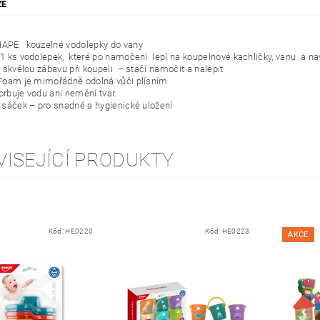
ZE
APE kouzelné vodolepky do vany
1 ks vodolepek, které po namočení lepí na koupelnové kachličky, vanu a n
í skvělou zábavu při koupeli
– stačí namočit a nalepit
Foam je mimořádně odolná vůči plísním
rbuje vodu ani nemění tvar.
 sáček – pro snadné a hygienické uložení
VISEJÍCÍ PRODUKTY
Kód:
HE0220
Kód:
HE0223
AKCE