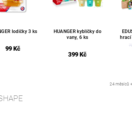
GER lodičky 3 ks
HUANGER kyblíčky do
EDU
vany, 6 ks
hrac
7
99 Kč
399 Kč
24 měsíců 
SHAPE