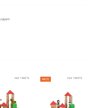
avzájem
Kód:
749074
Kód:
749073
AKCE