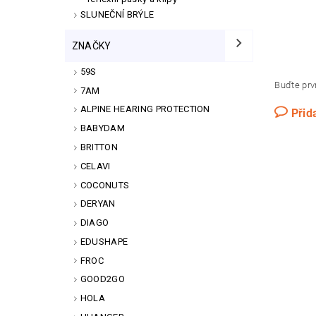
SLUNEČNÍ BRÝLE
ZNAČKY
59S
Buďte prvn
7AM
ALPINE HEARING PROTECTION
Přid
BABYDAM
BRITTON
CELAVI
COCONUTS
DERYAN
DIAGO
EDUSHAPE
FROC
GOOD2GO
HOLA