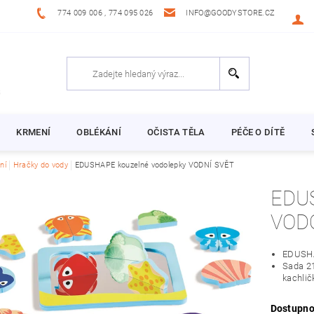
774 009 006 , 774 095 026
INFO@GOODYSTORE.CZ
KRMENÍ
OBLÉKÁNÍ
OČISTA TĚLA
PÉČE O DÍTĚ
ní
Hračky do vody
EDUSHAPE kouzelné vodolepky VODNÍ SVĚT
EDU
VOD
EDUSHA
Sada 21
kachlič
Dostupno