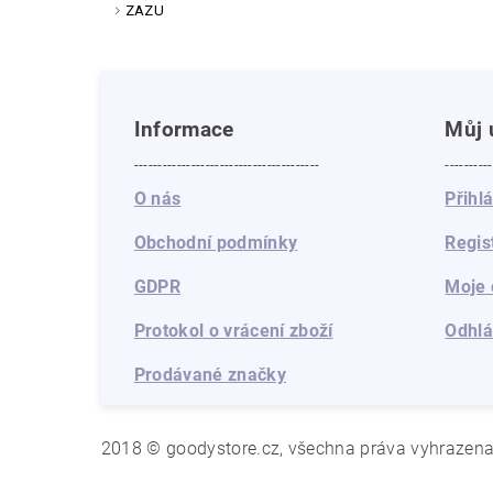
ZAZU
Informace
Můj 
---------------------------------------
----------
O nás
Přihl
Obchodní podmínky
Regis
GDPR
Moje 
Protokol o vrácení zboží
Odhlá
Prodávané značky
2018 © goodystore.cz, všechna práva vyhrazen