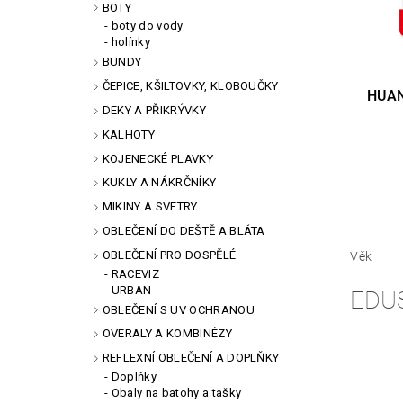
BOTY
boty do vody
holínky
BUNDY
ČEPICE, KŠILTOVKY, KLOBOUČKY
HUAN
DEKY A PŘIKRÝVKY
KALHOTY
KOJENECKÉ PLAVKY
KUKLY A NÁKRČNÍKY
MIKINY A SVETRY
OBLEČENÍ DO DEŠTĚ A BLÁTA
OBLEČENÍ PRO DOSPĚLÉ
Věk
RACEVIZ
URBAN
EDU
OBLEČENÍ S UV OCHRANOU
OVERALY A KOMBINÉZY
REFLEXNÍ OBLEČENÍ A DOPLŇKY
Doplňky
Obaly na batohy a tašky