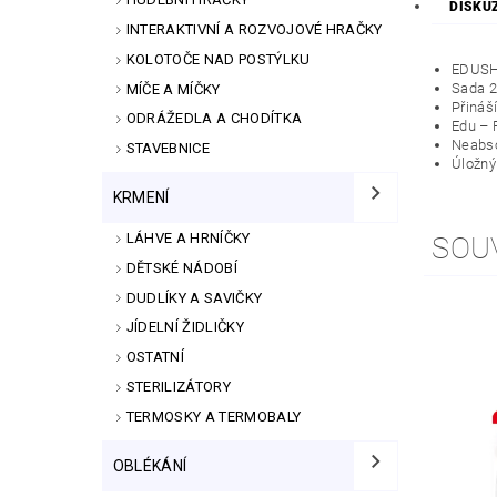
DISKU
INTERAKTIVNÍ A ROZVOJOVÉ HRAČKY
KOLOTOČE NAD POSTÝLKU
EDUSH
Sada 2
MÍČE A MÍČKY
Přináš
ODRÁŽEDLA A CHODÍTKA
Edu – 
Neabso
STAVEBNICE
Úložný
KRMENÍ
LÁHVE A HRNÍČKY
SOU
DĚTSKÉ NÁDOBÍ
DUDLÍKY A SAVIČKY
JÍDELNÍ ŽIDLIČKY
OSTATNÍ
STERILIZÁTORY
TERMOSKY A TERMOBALY
OBLÉKÁNÍ