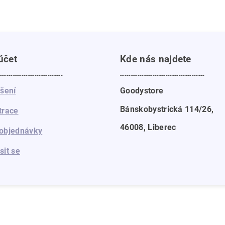
účet
Kde nás najdete
-----------------------------
---------------------------------------
ášení
Goodystore
Bánskobystrická 114/26,
trace
46008, Liberec
objednávky
sit se
a