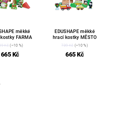
SHAPE měkké
EDUSHAPE měkké
í kostky FARMA
hrací kostky MĚSTO
39 Kč
(–10 %)
739 Kč
(–10 %)
665 Kč
665 Kč
+