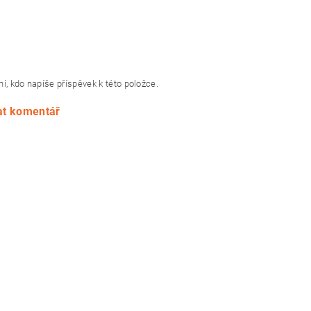
í, kdo napíše příspěvek k této položce.
at komentář