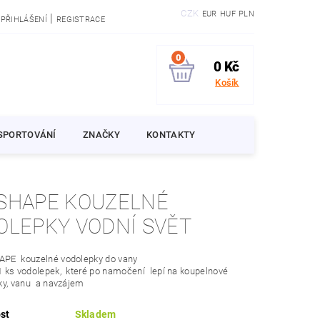
CZK
EUR
HUF
PLN
|
PŘIHLÁŠENÍ
REGISTRACE
0
0 Kč
Košík
SPORTOVÁNÍ
ZNAČKY
KONTAKTY
SHAPE KOUZELNÉ
OLEPKY VODNÍ SVĚT
PE kouzelné vodolepky do vany
 ks vodolepek, které po namočení lepí na koupelnové
ky, vanu a navzájem
st
Skladem