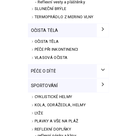
Reflexní vesty a pláštěnky
SLUNEČNÍ BRÝLE
TERMOPRÁDLO Z MERINO VLNY
OČISTA TĚLA
OČISTA TĚLA
PÉČE PŘI INKONTINENCI
VLASOVÁ OČISTA
PÉČE O DÍTĚ
SPORTOVÁNÍ
CYKLISTICKÉ HELMY
KOLA, ODRÁŽEDLA, HELMY
LYŽE
PLAVKY A VŠE NA PLÁŽ
REFLEXNÍ DOPLŇKY
reflexní pásky a klipy