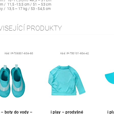
m / 11,5 -13,5 cm / 51 – 53 cm
ky / 13,5 – 17 kg / 53 - 54,5 cm
VISEJÍCÍ PRODUKTY
Kód:
IP-706301-604-60
Kód:
IP-750101-604-42
y – boty do vody –
i play – prodyšné
i p