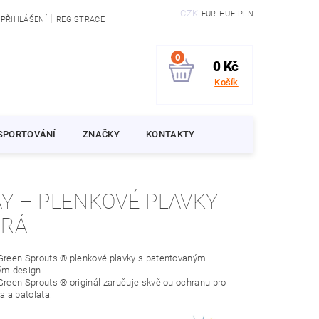
CZK
EUR
HUF
PLN
|
PŘIHLÁŠENÍ
REGISTRACE
0
0 Kč
Košík
SPORTOVÁNÍ
ZNAČKY
KONTAKTY
PLAVKY -
RÁ
 Green Sprouts ® plenkové plavky s patentovaným
vým design
 Green Sprouts ® originál zaručuje skvělou ochranu pro
 a batolata.