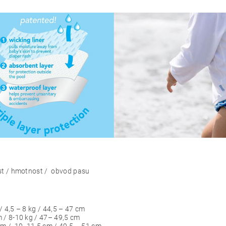
st / hmotnost / obvod pasu
/ 4,5 – 8 kg / 44,5 – 47 cm
 / 8-10 kg / 47– 49,5 cm
m / 10 -11,5 cm / 49,5 – 51 cm