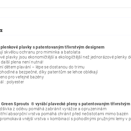
ZE
y plenkové plavky s patentovaným třívrstvým designem
jí skvělou ochranu pro miminka a batolata
vé plavky jsou ekonomičtější a ekologičtější než jednorázové plenky d
další plena není nutná!
ní dětem plavání – lépe se dostanou do trimu
ohodlné a bezpečné, díky patentům se lehce oblékají
eno pro veřejné bazény
ál : polyester
y/ Green Sprouts ® vyrábí plavecké pleny s patentovaným třívrstvým
odšívka z oděvu pomáhá zabránit vyrážce a opruzeninám
itřní absorpční vrstva pomáhá chránit před nečistotami mimo bazén
promokavá vnější vrstva v kombinací s pohodlnými pružnými lemy v pa