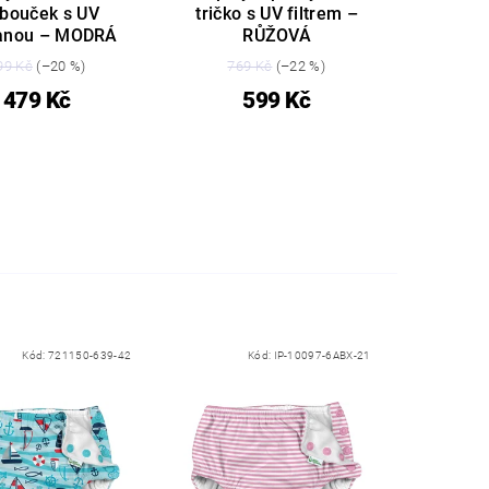
obouček s UV
tričko s UV filtrem –
anou – MODRÁ
RŮŽOVÁ
99 Kč
(–20 %)
769 Kč
(–22 %)
479 Kč
599 Kč
Kód:
721150-639-42
Kód:
IP-10097-6ABX-21