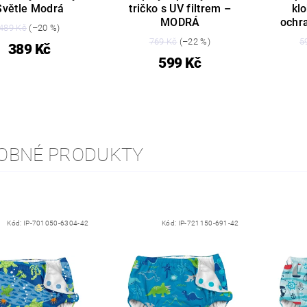
Světle Modrá
tričko s UV filtrem –
kl
MODRÁ
ochr
489 Kč
(–20 %)
769 Kč
(–22 %)
5
389 Kč
599 Kč
OBNÉ PRODUKTY
Kód:
IP-701050-6304-42
Kód:
IP-721150-691-42