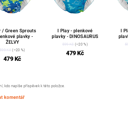
y / Green Sprouts
I Play - plenkové
I P
lenkové plavky -
plavky - DINOSAURUS
pla
ŽELVY
599 Kč
(–20 %)
5
599 Kč
(–20 %)
479 Kč
479 Kč
í, kdo napíše příspěvek k této položce.
at komentář