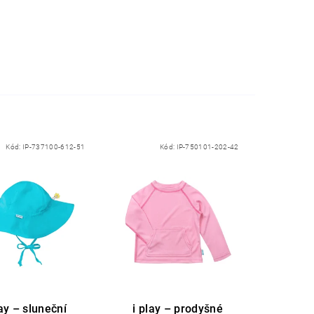
Kód:
IP-737100-612-51
Kód:
IP-750101-202-42
lay – sluneční
i play – prodyšné