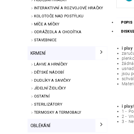
INTERAKTIVNÍ A ROZVOJOVÉ HRAČKY
KOLOTOČE NAD POSTÝLKU
POPIS
MÍČE A MÍČKY
DISKU
ODRÁŽEDLA A CHODÍTKA
STAVEBNICE
i pla
KRMENÍ
zaruču
plenko
žádná 
LÁHVE A HRNÍČKY
usnad
DĚTSKÉ NÁDOBÍ
jsou p
schvál
DUDLÍKY A SAVIČKY
Materi
JÍDELNÍ ŽIDLIČKY
OSTATNÍ
STERILIZÁTORY
i pla
1 - P
TERMOSKY A TERMOBALY
2 - Vn
3 - Ne
OBLÉKÁNÍ