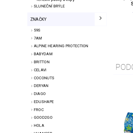
SLUNEČNÍ BRÝLE
ZNAČKY
59S
7AM
ALPINE HEARING PROTECTION
BABYDAM
BRITTON
POD
CELAVI
COCONUTS
DERYAN
DIAGO
EDUSHAPE
FROC
GOOD2GO
HOLA