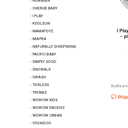
HUANGER
CHERUB BABY
I PLAY
KOOLSUN
I Pla
MAMATOYZ
– p
MIAPKA
NATURALLY SHEEPSKINS
PACIFIC BABY
SIMPLY GOOD
SNOWALK
SWASH
TICKLESS
Buďte prvn
TRYBIKE
Přid
WOWOW KIDS
WOWOW RACEVIZ
WOWOW URBAN
YOOKIDOO