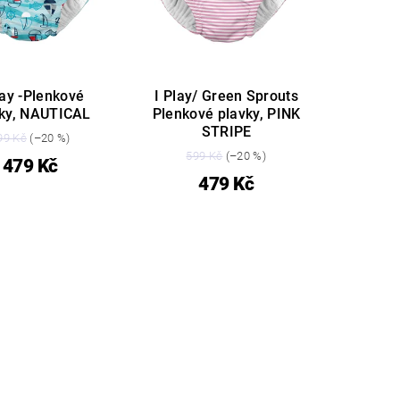
lay -Plenkové
I Play/ Green Sprouts
vky, NAUTICAL
Plenkové plavky, PINK
STRIPE
99 Kč
(–20 %)
599 Kč
(–20 %)
479 Kč
479 Kč