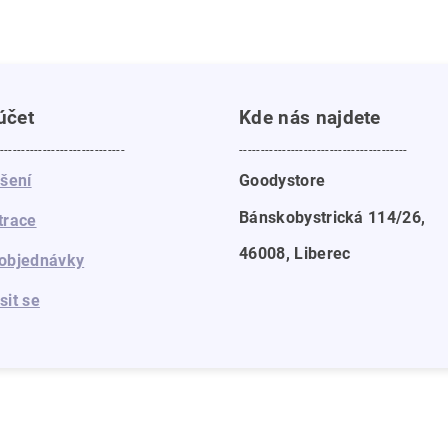
účet
Kde nás najdete
-----------------------------
---------------------------------------
ášení
Goodystore
Bánskobystrická 114/26,
trace
46008, Liberec
objednávky
sit se
a