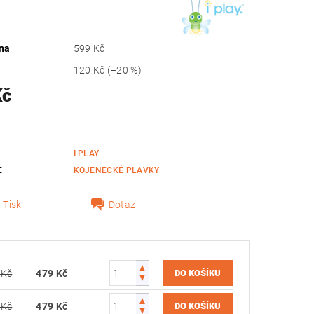
na
599 Kč
120 Kč
(–20 %)
Kč
I PLAY
E
KOJENECKÉ PLAVKY
Tisk
Dotaz
 Kč
479 Kč
 Kč
479 Kč