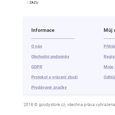
ZAZU
Informace
Můj 
---------------------------------------
----------
O nás
Přihl
Obchodní podmínky
Regis
GDPR
Moje 
Protokol o vrácení zboží
Odhlá
Prodávané značky
2018 © goodystore.cz, všechna práva vyhrazen