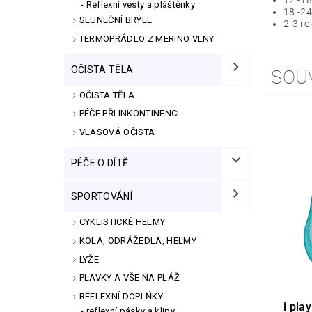
Reflexní vesty a pláštěnky
18 -24
SLUNEČNÍ BRÝLE
2-3 ro
TERMOPRÁDLO Z MERINO VLNY
OČISTA TĚLA
SOU
OČISTA TĚLA
PÉČE PŘI INKONTINENCI
VLASOVÁ OČISTA
PÉČE O DÍTĚ
SPORTOVÁNÍ
CYKLISTICKÉ HELMY
KOLA, ODRÁŽEDLA, HELMY
LYŽE
PLAVKY A VŠE NA PLÁŽ
REFLEXNÍ DOPLŇKY
i pla
reflexní pásky a klipy