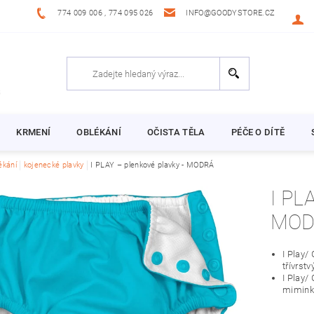
774 009 006 , 774 095 026
INFO@GOODYSTORE.CZ
KRMENÍ
OBLÉKÁNÍ
OČISTA TĚLA
PÉČE O DÍTĚ
ékání
kojenecké plavky
I PLAY – plenkové plavky - MODRÁ
I PLAY – PLENKOVÉ 
MOD
I Play/
třívrst
I Play/
miminka