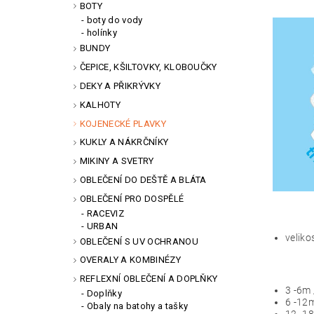
BOTY
boty do vody
holínky
BUNDY
ČEPICE, KŠILTOVKY, KLOBOUČKY
DEKY A PŘIKRÝVKY
KALHOTY
KOJENECKÉ PLAVKY
KUKLY A NÁKRČNÍKY
MIKINY A SVETRY
OBLEČENÍ DO DEŠTĚ A BLÁTA
OBLEČENÍ PRO DOSPĚLÉ
RACEVIZ
URBAN
veliko
OBLEČENÍ S UV OCHRANOU
OVERALY A KOMBINÉZY
REFLEXNÍ OBLEČENÍ A DOPLŇKY
3 -6m 
Doplňky
6 -12m
Obaly na batohy a tašky
12 -18