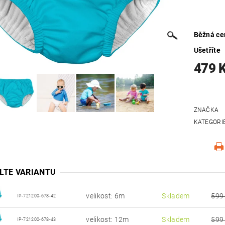
Běžná ce
Ušetříte
479 
ZNAČKA
KATEGORI
LTE VARIANTU
velikost: 6m
Skladem
599
IP-721200-678-42
velikost: 12m
Skladem
599
IP-721200-678-43