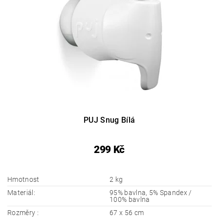
PUJ Snug Bílá
299 Kč
Hmotnost
2 kg
Materiál:
95% bavlna, 5% Spandex /
100% bavlna
Rozměry :
67 x 56 cm