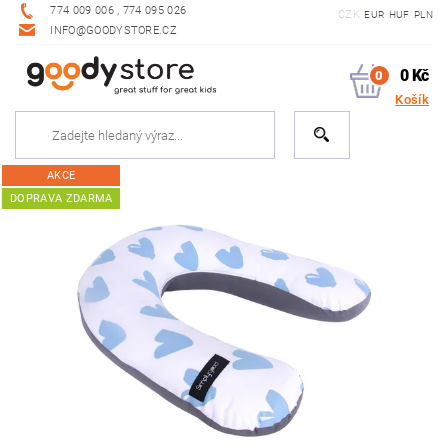
774 009 006 , 774 095 026
CZK
EUR
HUF
PLN
INFO@GOODYSTORE.CZ
0 Kč
0
Košík
AKCE
DOPRAVA ZDARMA