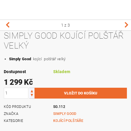
1
z 3
SIMPLY GOOD KOJÍCÍ POLŠTÁŘ
VELKÝ
Simply Good
kojící polštář velký
Dostupnost
Skladem
1 299 Kč
KÓD PRODUKTU
SG.112
ZNAČKA
SIMPLY GOOD
KATEGORIE
KOJÍCÍ POLŠTÁŘE