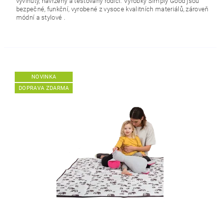
vyvinuty, navrženy a testovány rodiči. Výrobky Simply Good jsou
bezpečné, funkční, vyrobené z vysoce kvalitních materiálů, zároveň
módní a stylové .
NOVINKA
DOPRAVA ZDARMA