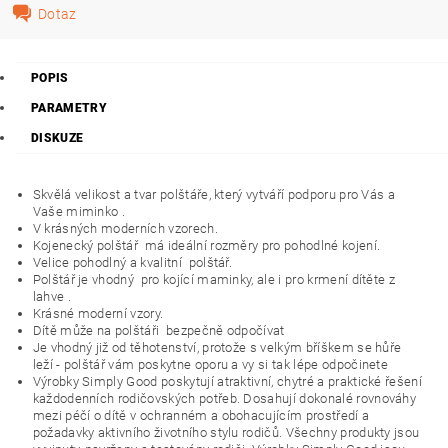
Dotaz
POPIS
PARAMETRY
DISKUZE
Skvělá velikost a tvar polštáře, který vytváří podporu pro Vás a
Vaše miminko .
V krásných moderních vzorech.
Kojenecký polštář
má ideální rozměry pro pohodlné kojení.
Velice pohodlný a kvalitní
polštář.
Polštář je vhodný
pro kojící maminky, ale i pro krmení dítěte z
lahve .
Krásné moderní vzory.
Dítě může na polštáři
bezpečně odpočívat
Je vhodný již od těhotenství, protože s velkým bříškem se hůře
leží - polštář vám poskytne oporu a vy si tak lépe odpočinete
Výrobky Simply Good poskytují atraktivní, chytré a praktické řešení
každodenních rodičovských potřeb. Dosahují dokonalé rovnováhy
mezi péčí o dítě v ochranném a obohacujícím prostředí a
požadavky aktivního životního stylu rodičů. Všechny produkty jsou