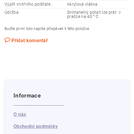
Výplň vnitřního polšťáře :
Akrylová vlákna
Údržba:
Snímatelný potah lze prát v
pračce na 40 ° C
Buďte první, kdo napíše příspěvek k této položce.
Přidat komentář
Informace
---------------------------------------
O nás
Obchodní podmínky