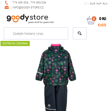
774 009 006 , 774 095 026
CZK
EUR
HUF
PLN
INFO@GOODYSTORE.CZ
0 Kč
0
Košík
DOPRAVA ZDARMA