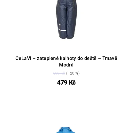
CeLaVi – zateplené kalhoty do deště – Tmavě
Modrá
599 Kč
(–20 %)
479 Kč