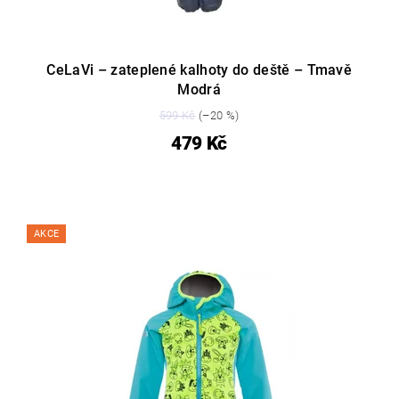
CeLaVi – zateplené kalhoty do deště – Tmavě
Modrá
599 Kč
(–20 %)
479 Kč
AKCE