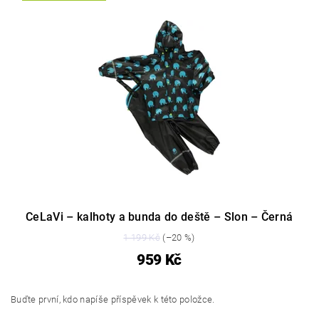
CeLaVi – kalhoty a bunda do deště – Slon – Černá
1 199 Kč
(–20 %)
959 Kč
Buďte první, kdo napíše příspěvek k této položce.