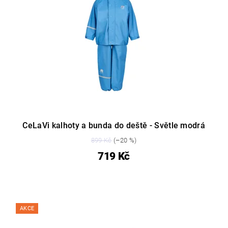
CeLaVi kalhoty a bunda do deště - Světle modrá
899 Kč
(–20 %)
719 Kč
AKCE