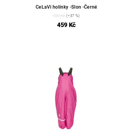
CeLaVi holínky -Slon -Černé
729 Kč
(–37 %)
459 Kč