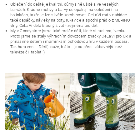
Oblečení do deště je kvalitní, důmyslně ušité a ve veselých
barvách. Krásné motivy a barvy se opakují na oblečení i na
holinkách, takže je lze skvěle kombinovat. CeLaVi má v nabídce
také capáčky, návleky na boty, rukavice a spodní prádlo z MERINO
vlny. CeLaVi dělá krásný život - zejména pro děti.
My v Goodystore jsme také rodiče dětí, které si rádi hrají venku.
Proto jsme se staly výhradním dovozcem značky CeLaVi pro ČR a
přinášíme dětem i maminkám pohodovou hru v každém počasí .
Tak hurá ven ! Déšť, louže, bláto....jsou přeci zábavnější než
televize či tablet :)