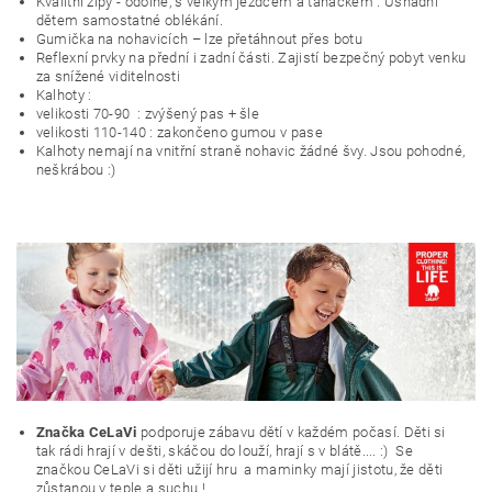
Kvalitní zipy - odolné, s velkým jezdcem a taháčkem . Usnadní
dětem samostatné oblékání.
Gumička na nohavicích – lze přetáhnout přes botu
Reflexní prvky na přední i zadní části. Zajistí bezpečný pobyt venku
za snížené viditelnosti
Kalhoty :
velikosti 70-90 : zvýšený pas + šle
velikosti 110-140 : zakončeno gumou v pase
Kalhoty nemají na vnitřní straně nohavic žádné švy. Jsou pohodné,
neškrábou :)
Značka CeLaVi
podporuje zábavu dětí v každém počasí. Děti si
tak rádi hrají v dešti, skáčou do louží, hrají s v blátě.... :) Se
značkou CeLaVi si děti užijí hru a maminky mají jistotu, že děti
zůstanou v teple a suchu !