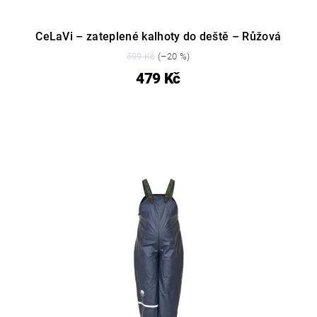
CeLaVi – zateplené kalhoty do deště – Růžová
599 Kč
(–20 %)
479 Kč