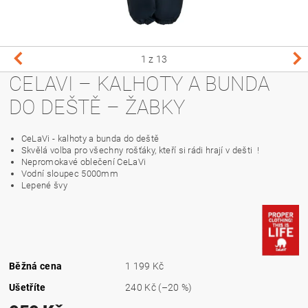
1
z 13
CELAVI – KALHOTY A BUNDA
DO DEŠTĚ – ŽABKY
CeLaVi - kalhoty a bunda do deště
Skvělá volba pro všechny rošťáky, kteří si rádi hrají v dešti !
Nepromokavé oblečení CeLaVi
Vodní sloupec 5000mm
Lepené švy
Běžná cena
1 199 Kč
Ušetříte
240 Kč
(–20 %)