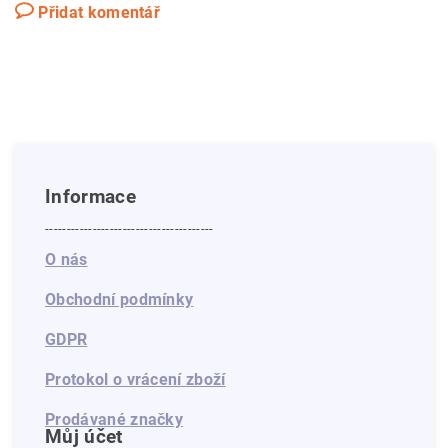
Přidat komentář
Informace
---------------------------------------
O nás
Obchodní podmínky
GDPR
Protokol o vrácení zboží
Prodávané značky
Můj účet