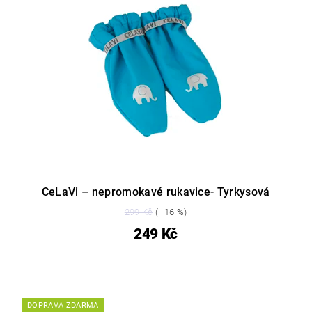
CeLaVi – nepromokavé rukavice- Tyrkysová
299 Kč
(–16 %)
249 Kč
DOPRAVA ZDARMA