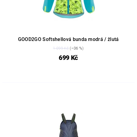
GOOD2GO Softshellová bunda modrá / žlutá
1 099 Kč
(–36 %)
699 Kč