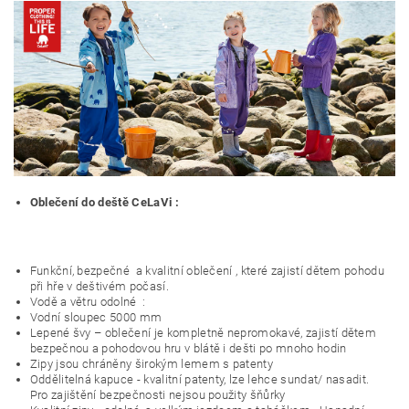
Oblečení do deště CeLaVi :
Funkční, bezpečné a kvalitní oblečení , které zajistí dětem pohodu
při hře v deštivém počasí.
Vodě a větru odolné :
Vodní sloupec 5000 mm
Lepené švy – oblečení je kompletně nepromokavé, zajistí dětem
bezpečnou a pohodovou hru v blátě i dešti po mnoho hodin
Zipy jsou chráněny širokým lemem s patenty
Oddělitelná kapuce - kvalitní patenty, lze lehce sundat/ nasadit.
Pro zajištění bezpečnosti nejsou použity šňůrky