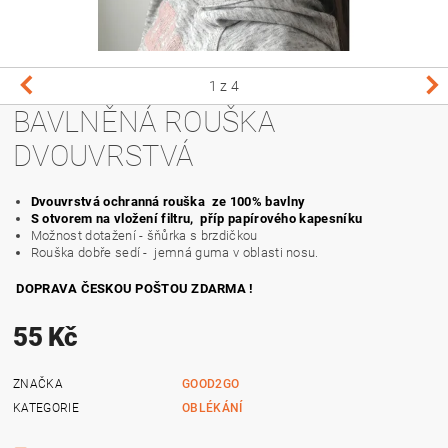
1
z 4
BAVLNĚNÁ ROUŠKA
DVOUVRSTVÁ
Dvouvrstvá ochranná rouška ze 100% bavlny
S otvorem na vložení filtru, příp papírového kapesníku
Možnost dotažení - šňůrka s brzdičkou
Rouška dobře sedí - jemná guma v oblasti nosu.
DOPRAVA ČESKOU POŠTOU ZDARMA !
55 Kč
ZNAČKA
GOOD2GO
KATEGORIE
OBLÉKÁNÍ