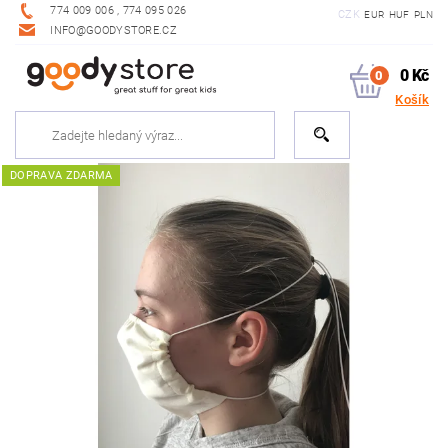
774 009 006 , 774 095 026
CZK
EUR
HUF
PLN
INFO@GOODYSTORE.CZ
0 Kč
0
Košík
DOPRAVA ZDARMA