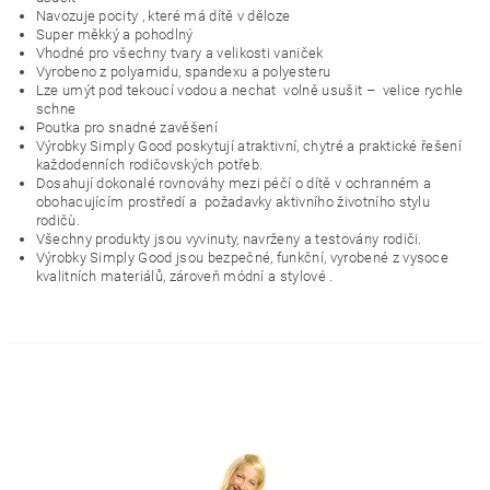
Navozuje pocity , které má dítě v děloze
Super měkký a pohodlný
Vhodné pro všechny tvary a velikosti vaniček
Vyrobeno z polyamidu, spandexu a polyesteru
Lze umýt pod tekoucí vodou a nechat
volně usušit –
velice rychle
schne
Poutka pro snadné zavěšení
Výrobky Simply Good poskytují atraktivní, chytré a praktické řešení
každodenních rodičovských potřeb.
Dosahují dokonalé rovnováhy mezi péčí o dítě v ochranném a
obohacujícím prostředí a
požadavky aktivního životního stylu
rodičù.
Všechny produkty jsou vyvinuty, navrženy a testovány rodiči.
Výrobky Simply Good jsou bezpečné, funkční, vyrobené z vysoce
kvalitních materiálů, zároveň módní a stylové .