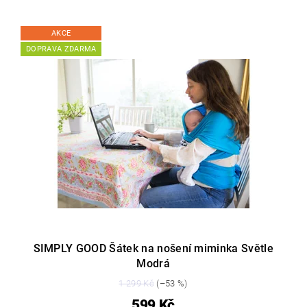
AKCE
DOPRAVA ZDARMA
SIMPLY GOOD Šátek na nošení miminka Světle
Modrá
1 299 Kč
(–53 %)
599 Kč