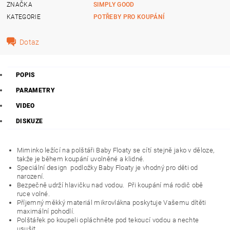
ZNAČKA
SIMPLY GOOD
KATEGORIE
POTŘEBY PRO KOUPÁNÍ
Dotaz
POPIS
PARAMETRY
VIDEO
DISKUZE
Miminko ležící na polštáři Baby Floaty se cítí stejně jako v děloze,
takže je během koupání uvolněné a klidné.
Speciální design
podložky Baby Floaty je vhodný pro děti od
narození.
Bezpečně udrží hlavičku nad vodou.
Při koupání má rodič obě
ruce volné.
Příjemný měkký materiál mikrovlákna poskytuje Vašemu dítěti
maximální pohodlí.
Polštářek po koupeli opláchněte pod tekoucí vodou a nechte
usušit