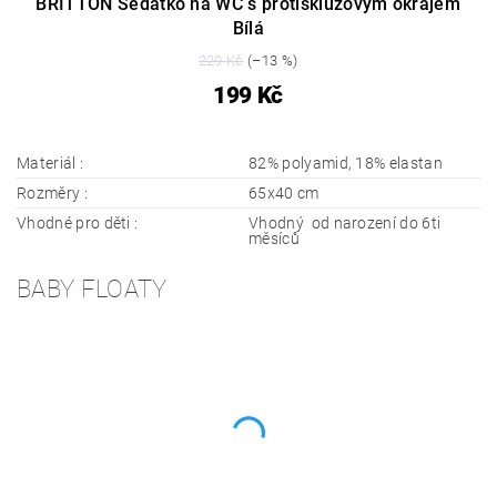
BRITTON Sedátko na WC s protiskluzovým okrajem
Bílá
229 Kč
(–13 %)
199 Kč
Materiál :
82% polyamid, 18% elastan
Rozměry :
65x40 cm
Vhodné pro děti :
Vhodný od narození do 6ti
měsíců
BABY FLOATY