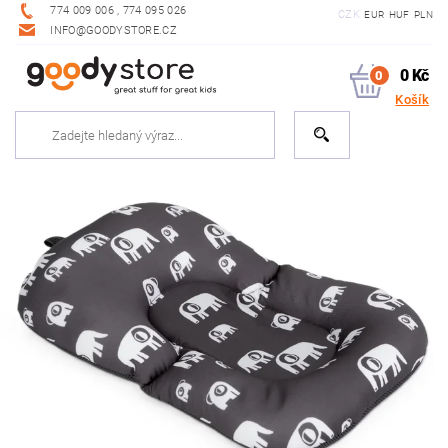
774 009 006 , 774 095 026
CZK
EUR
HUF
PLN
INFO@GOODYSTORE.CZ
0 Kč
0
Košík