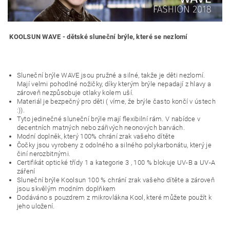
KOOLSUN WAVE - dětské sluneční brýle, které se nezlomí
Sluneční brýle WAVE jsou pružné a silné, takže je děti nezlomí.
Mají velmi pohodlné nožičky, díky kterým brýle nepadají z hlavy a
zároveň nezpůsobuje otlaky kolem uší.
Materiál je bezpečný pro děti ( víme, že brýle často končí v ústech
:)).
Tyto jedinečné sluneční brýle mají flexibilní rám. V nabídce v
decentních matných nebo zářivých neonových barvách.
Modní doplněk, který 100% chrání zrak vašeho dítěte
Čočky jsou vyrobeny z odolného a silného polykarbonátu, který je
činí nerozbitnými.
Certifikát optické třídy 1 a kategorie 3 , 100 % blokuje UV-B a UV-A
záření
Sluneční brýle Koolsun 100 % chrání zrak vašeho dítěte a zároveň
jsou skvělým modním doplňkem
Dodáváno s pouzdrem z mikrovlákna Kool, které můžete použít k
jeho uložení.