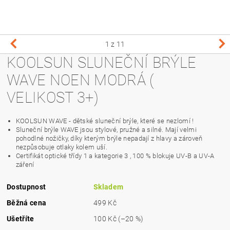
1
z 11
KOOLSUN SLUNEČNÍ BRÝLE
WAVE NOEN MODRÁ (
VELIKOST 3+)
KOOLSUN WAVE - dětské sluneční brýle, které se nezlomí !
Sluneční brýle WAVE jsou stylové, pružné a silné. Mají velmi
pohodlné nožičky, díky kterým brýle nepadají z hlavy a zároveň
nezpůsobuje otlaky kolem uší.
Certifikát optické třídy 1 a kategorie 3 , 100 % blokuje UV-B a UV-A
záření
Dostupnost
Skladem
Běžná cena
499 Kč
Ušetříte
100 Kč
(–20 %)