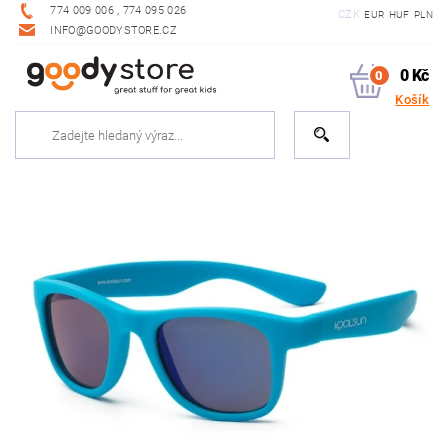
774 009 006 , 774 095 026
CZK
EUR
HUF
PLN
INFO@GOODYSTORE.CZ
0 Kč
0
Košík