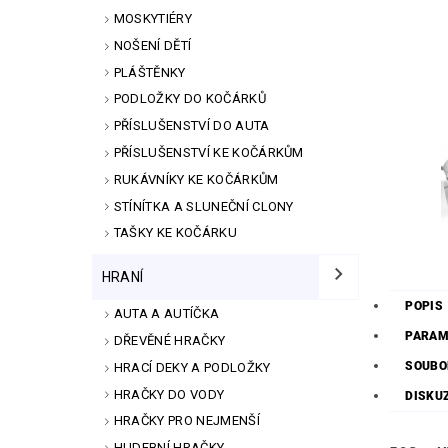
MOSKYTIÉRY
NOŠENÍ DĚTÍ
PLÁŠTĚNKY
PODLOŽKY DO KOČÁRKŮ
PŘÍSLUŠENSTVÍ DO AUTA
PŘÍSLUŠENSTVÍ KE KOČÁRKŮM
RUKÁVNÍKY KE KOČÁRKŮM
STÍNÍTKA A SLUNEČNÍ CLONY
TAŠKY KE KOČÁRKU
HRANÍ
POPIS
AUTA A AUTÍČKA
PARAM
DŘEVĚNÉ HRAČKY
SOUBO
HRACÍ DEKY A PODLOŽKY
HRAČKY DO VODY
DISKU
HRAČKY PRO NEJMENŠÍ
HUDEBNÍ HRAČKY