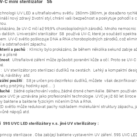
V-C mini sterilizátor S6
echnologii UV LED a ultrafialovému světlu 260nm-280nm, je dosaženo rychlé
ináší nový zdravý životní styl, chrání vaši bezpečnost a poskytuje pohodlí s
nou.
rokázáno, že UV-C ničí až 99,9% choroboplodných zárodků. Mnoho nemocnic p
 dalších. Univerzální sterilizátor S8 používá UV-C, které je součástí spektra
em. UV-C světlo poškozuje DNA a RNA choroboplodných zárodků, což eliminu
ní a odstraňování zápachu.
kterií a pachů
: Klinicky bylo prokázáno, že během několika sekund zabije 
e a plísně
čnost
: Ultrafialové záření může způsobit poranění kůže a očí. Proto se UV-
né.
: UV sterilizátor pro sterilizaci dudlíků na cestách. Lehký a kompaktní desi
ná, návštěvy atd.
zální použití
: S8 je určen pro dezinfekci dudlíků, můžete však dezinfikovat 
perky, prstýnky, hodinky apd.... :)
duché
: žádné oplachování vodou, žádné drsné chemikálie. Během používání
izace UVC je uznávána jako profesionální technologie. UVC je již 60 let širo
y bakterie a bakterie fyzickým ničením DNA a RNA.
D světlo může redukovat pachy rozkladem molekulární struktury zápachu, ja
 vůně nápojů atd.
 59S UVC LED sterilizátory v.s. jiné UV sterilizátory :
princip sterilizace . Oba zabíjejí bakterie vystavením UV záření. 59S UVC LE