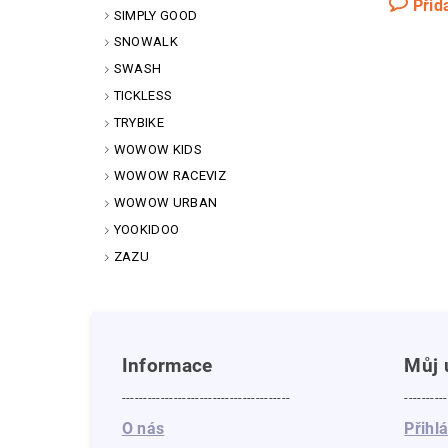
Přid
SIMPLY GOOD
SNOWALK
SWASH
TICKLESS
TRYBIKE
WOWOW KIDS
WOWOW RACEVIZ
WOWOW URBAN
YOOKIDOO
ZAZU
Informace
Můj 
---------------------------------------
----------
O nás
Přihl