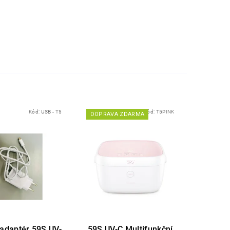
Kód:
USB - T5
Kód:
T5PINK
DOPRAVA ZDARMA
adaptér 59S UV-
59S UV-C Multifunkční