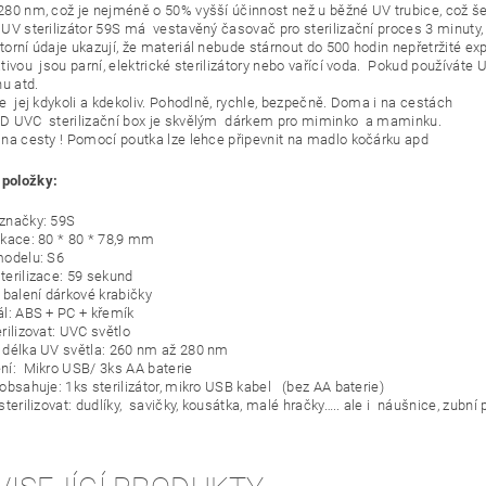
280 nm, což je nejméně o 50% vyšší účinnost než u běžné UV trubice, což šet
UV sterilizátor 59S má vestavěný časovač pro sterilizační proces 3 minuty, 
torní údaje ukazují, že materiál nebude stárnout do 500 hodin nepřetržité ex
tivou jsou parní, elektrické sterilizátory nebo vařící voda. Pokud používáte U
inu atd.
te jej kdykoli a kdekoliv. Pohodlně, rychle, bezpečně. Doma i na cestách
D UVC sterilizační box je skvělým dárkem pro miminko a maminku.
 na cesty ! Pomocí poutka lze lehce připevnit na madlo kočárku apd
 položky:
značky: 59S
ikace: 80 * 80 * 78,9 mm
modelu: S6
terilizace: 59 sekund
 balení dárkové krabičky
ál: ABS + PC + křemík
rilizovat: UVC světlo
 délka UV světla: 260 nm až 280 nm
ní: Mikro USB/ 3ks AA baterie
 obsahuje: 1ks sterilizátor, mikro USB kabel (bez AA baterie)
sterilizovat: dudlíky, savičky, kousátka, malé hračky….. ale i náušnice, zubní 