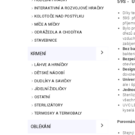
59S - U
INTERAKTIVNÍ A ROZVOJOVÉ HRAČKY
Díky t
KOLOTOČE NAD POSTÝLKU
59S př
příjem
MÍČE A MÍČKY
Bylo p
ODRÁŽEDLA A CHODÍTKA
dřezů a
vzduch
STAVEBNICE
zabíje
Bez ba
KRMENÍ
bakteri
Bezpe
otevře
LÁHVE A HRNÍČKY
Design
DĚTSKÉ NÁDOBÍ
dovole
Univer
DUDLÍKY A SAVIČKY
ale i š
JÍDELNÍ ŽIDLIČKY
Jedno
Steril
OSTATNÍ
všechn
STERILIZÁTORY
UVC LE
kyselá
TERMOSKY A TERMOBALY
Porovnání
OBLÉKÁNÍ
Stejný 