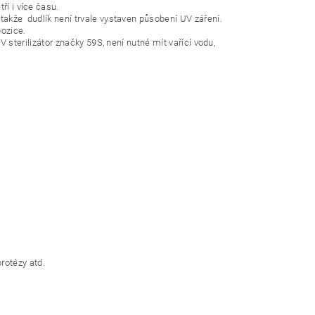
ří i více času.
takže dudlík není trvale vystaven působení UV záření.
pozice.
V sterilizátor značky 59S, není nutné mít vařící vodu,
protézy atd.