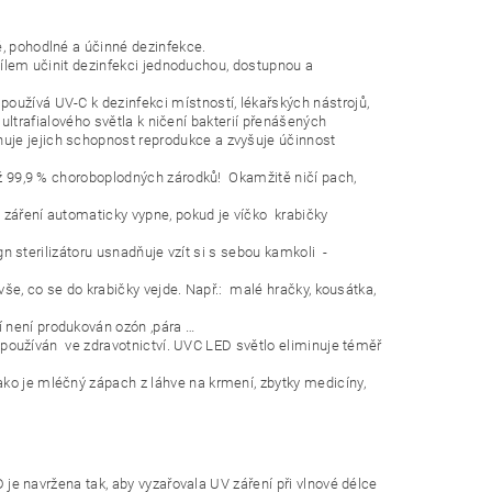
, pohodlné a účinné dezinfekce.
 cílem učinit dezinfekci jednoduchou, dostupnou a
oužívá UV-C k dezinfekci místností, lékařských nástrojů,
 ultrafialového světla k ničení bakterií přenášených
je jejich schopnost reprodukce a zvyšuje účinnost
až 99,9 % choroboplodných zárodků! Okamžitě ničí pach,
C záření automaticky vypne, pokud je víčko krabičky
gn sterilizátoru usnadňuje vzít si s sebou kamkoli -
vše, co se do krabičky vejde. Např.: malé hračky, kousátka,
 není produkován ozón ,pára …
ce používán ve zdravotnictví. UVC LED světlo eliminuje téměř
ko je mléčný zápach z láhve na krmení, zbytky medicíny,
D je navržena tak, aby vyzařovala UV záření při vlnové délce