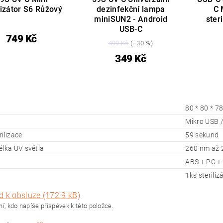
lizátor S6 Růžový
dezinfekční lampa
C 
miniSUN2 - Android
ster
USB-C
749 Kč
499 Kč
(–30 %)
349 Kč
80 * 80 * 7
Mikro USB /
ilizace
59 sekund
élka UV světla
260 nm až 
ABS + PC +
1ks steriliz
d k obsluze (172.9 kB)
í, kdo napíše příspěvek k této položce.