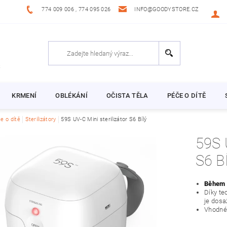
774 009 006 , 774 095 026
INFO@GOODYSTORE.CZ
KRMENÍ
OBLÉKÁNÍ
OČISTA TĚLA
PÉČE O DÍTĚ
e o dítě
Sterilizátory
59S UV-C Mini sterilizátor S6 Bílý
59S 
S6 B
Během 5
Díky te
je dosa
Vhodné