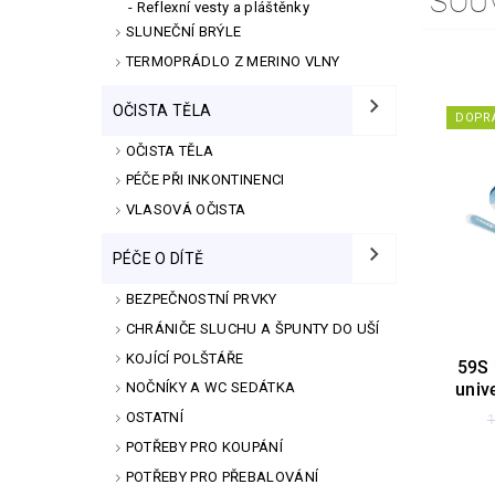
SOU
Reflexní vesty a pláštěnky
SLUNEČNÍ BRÝLE
TERMOPRÁDLO Z MERINO VLNY
OČISTA TĚLA
DOPR
OČISTA TĚLA
PÉČE PŘI INKONTINENCI
VLASOVÁ OČISTA
PÉČE O DÍTĚ
BEZPEČNOSTNÍ PRVKY
CHRÁNIČE SLUCHU A ŠPUNTY DO UŠÍ
KOJÍCÍ POLŠTÁŘE
59S 
univ
NOČNÍKY A WC SEDÁTKA
OSTATNÍ
1
POTŘEBY PRO KOUPÁNÍ
POTŘEBY PRO PŘEBALOVÁNÍ