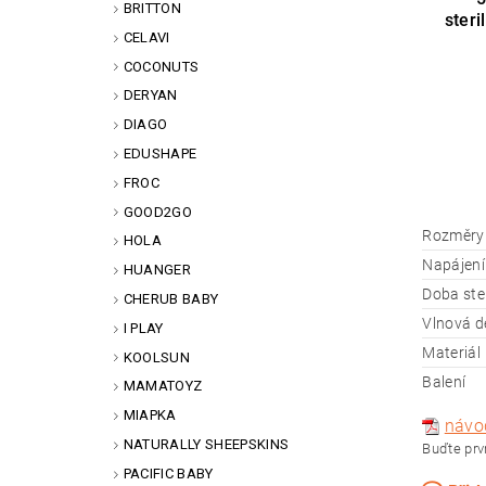
BRITTON
steri
CELAVI
COCONUTS
DERYAN
DIAGO
EDUSHAPE
FROC
GOOD2GO
Rozměry
HOLA
Napájení
HUANGER
Doba ster
CHERUB BABY
Vlnová d
I PLAY
Materiál
KOOLSUN
Balení
MAMATOYZ
MIAPKA
návo
NATURALLY SHEEPSKINS
Buďte prvn
PACIFIC BABY