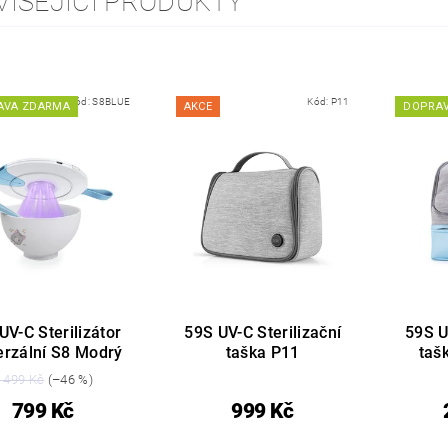
VISEJÍCÍ PRODUKTY
Kód:
S8BLUE
Kód:
P11
AVA ZDARMA
AKCE
DOPRA
UV-C Sterilizátor
59S UV-C Sterilizační
59S U
erzální S8 Modrý
taška P11
taš
 499 Kč
(–46 %)
799 Kč
999 Kč