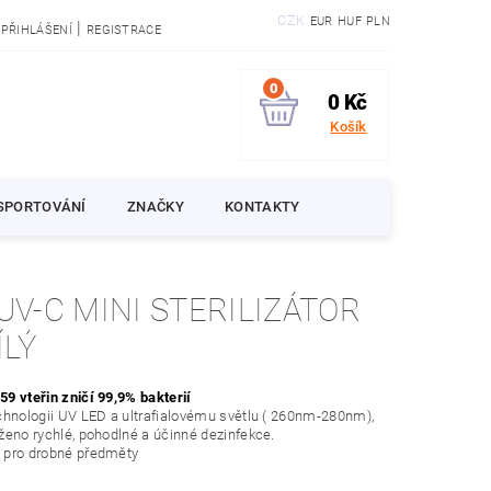
CZK
EUR
HUF
PLN
|
PŘIHLÁŠENÍ
REGISTRACE
0
0 Kč
Košík
SPORTOVÁNÍ
ZNAČKY
KONTAKTY
UV-C MINI STERILIZÁTOR
ÍLÝ
9 vteřin zničí 99,9% bakterií
chnologii UV LED a ultrafialovému světlu ( 260nm-280nm),
ženo rychlé, pohodlné a účinné dezinfekce.
 pro drobné předměty