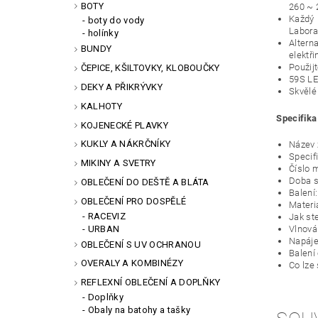
BOTY
260 ~ 
Každý 
boty do vody
Labora
holínky
Alterna
BUNDY
elektř
Použij
ČEPICE, KŠILTOVKY, KLOBOUČKY
59S LE
DEKY A PŘIKRÝVKY
Skvělé
KALHOTY
Specifika
KOJENECKÉ PLAVKY
KUKLY A NÁKRČNÍKY
Název 
Specif
MIKINY A SVETRY
Číslo 
Doba s
OBLEČENÍ DO DEŠTĚ A BLÁTA
Balení:
OBLEČENÍ PRO DOSPĚLÉ
Materi
RACEVIZ
Jak ste
URBAN
Vlnová
Napáje
OBLEČENÍ S UV OCHRANOU
Balení
OVERALY A KOMBINÉZY
Co lze 
REFLEXNÍ OBLEČENÍ A DOPLŇKY
Doplňky
Obaly na batohy a tašky