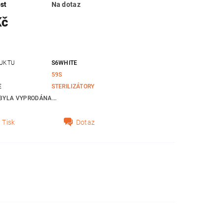
st
Na dotaz
Kč
UKTU
S6WHITE
59S
E
STERILIZÁTORY
BYLA VYPRODÁNA...
Tisk
Dotaz