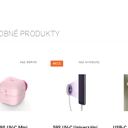
OBNÉ PRODUKTY
Kód:
S6PINK
Kód:
MINISUN2
AKCE
9S UV-C Mini
59S UV-C Univerzální
USB-C 