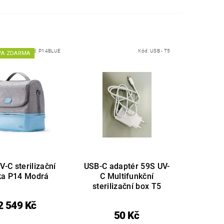
Kód:
P14BLUE
Kód:
USB - T5
VA ZDARMA
V-C sterilizační
USB-C adaptér 59S UV-
ka P14 Modrá
C Multifunkční
sterilizační box T5
2 549 Kč
50 Kč