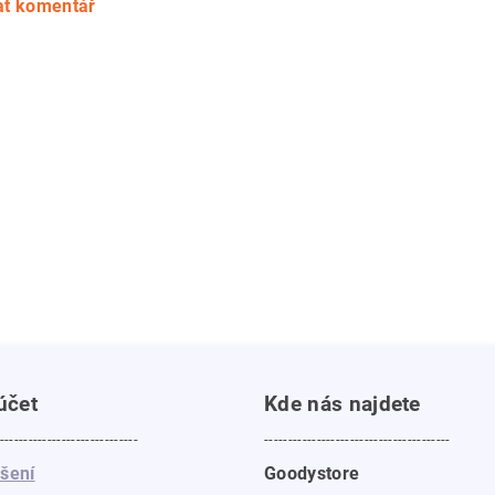
at komentář
účet
Kde nás najdete
-----------------------------
---------------------------------------
ášení
Goodystore