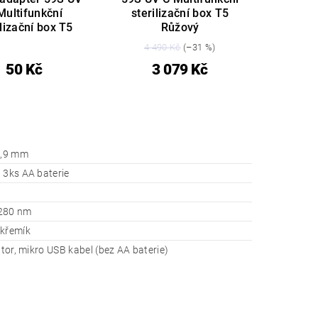
Multifunkční
sterilizační box T5
ilizační box T5
Růžový
4 490 Kč
(–31 %)
50 Kč
3 079 Kč
8,9 mm
 3ks AA baterie
280 nm
 křemík
átor, mikro USB kabel (bez AA baterie)