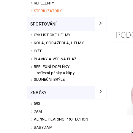
REPELENTY
STERILIZÁTORY
SPORTOVÁNÍ
POD
CYKLISTICKÉ HELMY
KOLA, ODRÁŽEDLA, HELMY
LYŽE
PLAVKY A VŠE NA PLÁŽ
REFLEXNÍ DOPLŇKY
reflexní pásky a klipy
SLUNEČNÍ BRÝLE
ZNAČKY
59S
7AM
ALPINE HEARING PROTECTION
BABYDAM
5