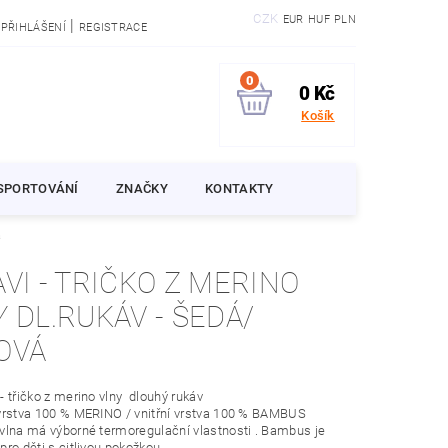
CZK
EUR
HUF
PLN
|
PŘIHLÁŠENÍ
REGISTRACE
0
0 Kč
Košík
SPORTOVÁNÍ
ZNAČKY
KONTAKTY
á
O Z MERINO
L.RUKÁV - ŠEDÁ/
OVÁ
- třičko z merino vlny dlouhý rukáv
vrstva 100 % MERINO / vnitřní vrstva 100 % BAMBUS
vlna má výborné termoregulační vlastnosti . Bambus je
pro děti s citlivou pokožkou