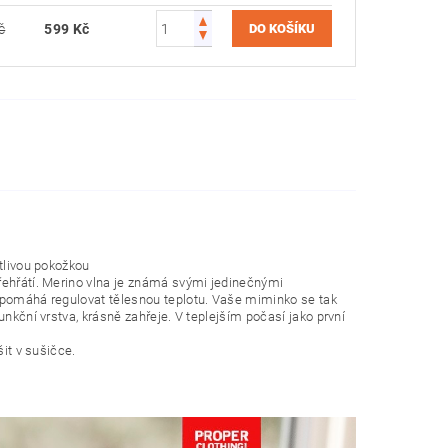
č
599 Kč
tlivou pokožkou
řehřátí. Merino vlna je známá svými jedinečnými
 pomáhá regulovat tělesnou teplotu. Vaše miminko se tak
nkční vrstva, krásně zahřeje. V teplejším počasí jako první
it v sušičce.