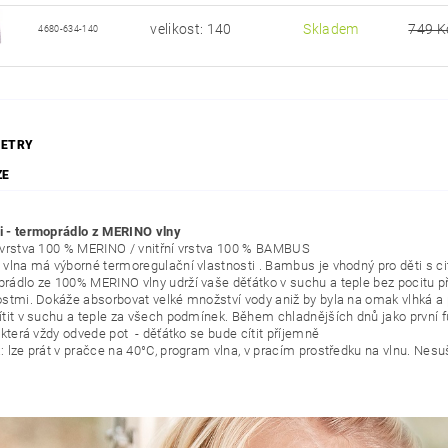
velikost: 140
Skladem
749 K
4680-634-140
ETRY
ZE
 - termoprádlo z MERINO vlny
 vrstva 100 % MERINO / vnitřní vrstva 100 % BAMBUS
 vlna má výborné termoregulační vlastnosti . Bambus je vhodný pro děti s ci
rádlo ze 100% MERINO vlny udrží vaše děťátko v suchu a teple bez pocitu p
ostmi. Dokáže absorbovat velké množství vody aniž by byla na omak vlhká a
ítit v suchu a teple za všech podmínek. Během chladnějších dnů jako první fu
 která vždy odvede pot - děťátko se bude cítit příjemně
: lze prát v pračce na 40°C, program vlna, v pracím prostředku na vlnu. Nesuš