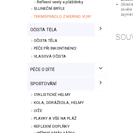
Reflexní vesty a pláštěnky
Oblečen
SLUNEČNÍ BRÝLE
skvěle
zejmén
TERMOPRÁDLO Z MERINO VLNY
OČISTA TĚLA
SOU
OČISTA TĚLA
PÉČE PŘI INKONTINENCI
VLASOVÁ OČISTA
PÉČE O DÍTĚ
SPORTOVÁNÍ
CYKLISTICKÉ HELMY
KOLA, ODRÁŽEDLA, HELMY
LYŽE
PLAVKY A VŠE NA PLÁŽ
REFLEXNÍ DOPLŇKY
reflexní pásky a klipy