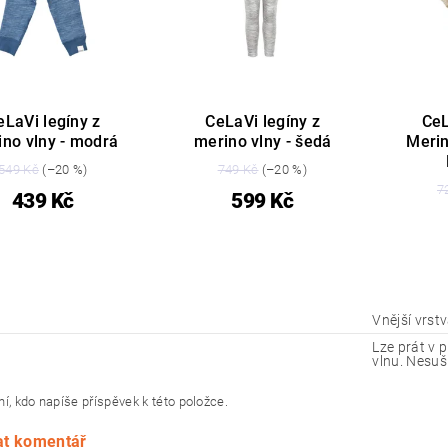
eLaVi legíny z
CeLaVi legíny z
CeL
no vlny - modrá
merino vlny - šedá
Merin
549 Kč
(–20 %)
749 Kč
(–20 %)
7
439 Kč
599 Kč
Vnější vrst
Lze prát v 
vlnu. Nesuši
í, kdo napíše příspěvek k této položce.
at komentář