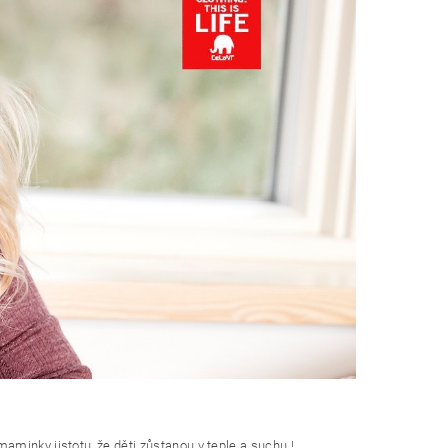
minky jistotu, že děti zůstanou v teple a suchu !