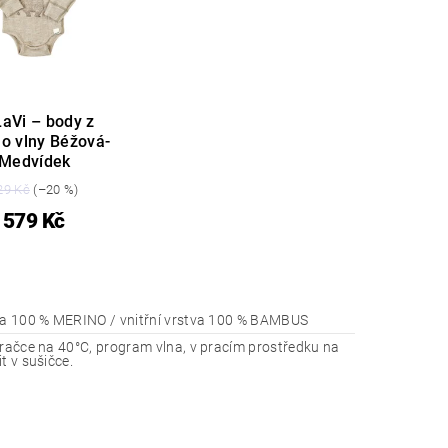
aVi – body z
o vlny Béžová-
Medvídek
29 Kč
(–20 %)
579 Kč
va 100 % MERINO / vnitřní vrstva 100 % BAMBUS
pračce na 40°C, program vlna, v pracím prostředku na
t v sušičce.