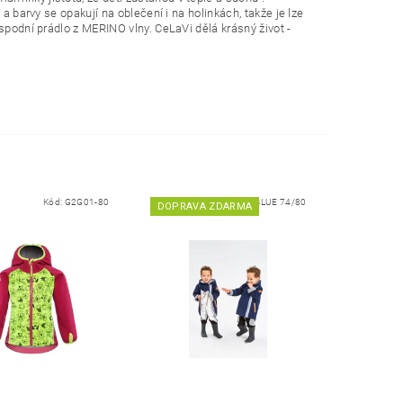
 barvy se opakují na oblečení i na holinkách, takže je lze
spodní prádlo z MERINO vlny. CeLaVi dělá krásný život -
Kód:
G2G01-80
Kód:
M-NAVY BLUE 74/80
DOPRAVA ZDARMA