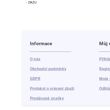
ZAZU
Informace
Můj 
---------------------------------------
----------
O nás
Přihl
Obchodní podmínky
Regis
GDPR
Moje 
Protokol o vrácení zboží
Odhlá
Prodávané značky