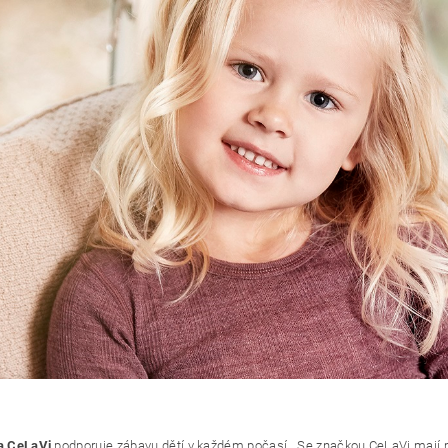
a CeLaVi
podporuje zábavu dětí v každém počasí. Se značkou CeLaVi mají ma