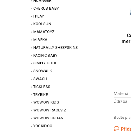
HUANGER
CHERUB BABY
I PLAY
KOOLSUN
MAMATOYZ
C
MIAPKA
meri
NATURALLY SHEEPSKINS
PACIFIC BABY
SIMPLY GOOD
SNOWALK
SWASH
TICKLESS
Materiál
TRYBIKE
Údržba
WOWOW KIDS
WOWOW RACEVIZ
Buďte prvn
WOWOW URBAN
YOOKIDOO
Přid