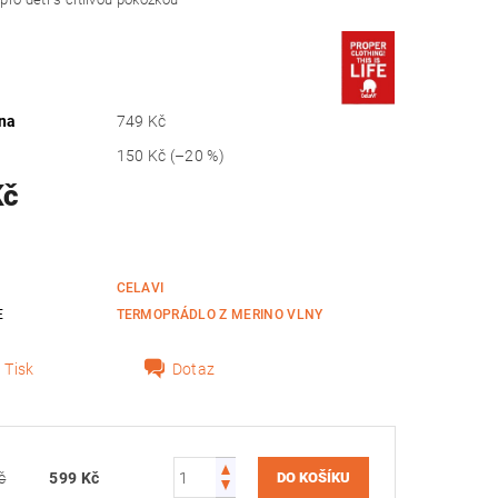
na
749 Kč
150 Kč
(–20 %)
Kč
CELAVI
E
TERMOPRÁDLO Z MERINO VLNY
Tisk
Dotaz
č
599 Kč