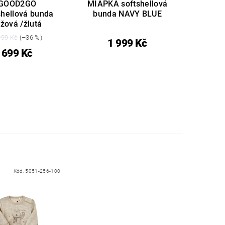
GOOD2GO
MIAPKA softshellová
shellová bunda
bunda NAVY BLUE
ůžová /žlutá
099 Kč
(–36 %)
1 999 Kč
699 Kč
Kód:
5051-256-100