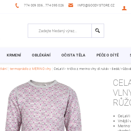
774 009 006 , 774 095 026
INFO@GOODYSTORE.CZ
KRMENÍ
OBLÉKÁNÍ
OČISTA TĚLA
PÉČE O DÍTĚ
ékání
termoprádlo z MERINO vlny
CeLaVi - tričko z merino vlny dl.rukáv - šedá/ růžov
CELAVI - TRIČK
VLNY D
RŮŽ
CeLaVi 
Vnější 
Merino 
vhodný 