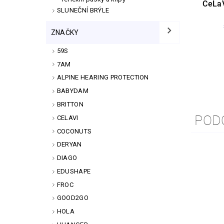
CeLaV
SLUNEČNÍ BRÝLE
ZNAČKY
59S
7AM
ALPINE HEARING PROTECTION
BABYDAM
BRITTON
POD
CELAVI
COCONUTS
DERYAN
DIAGO
EDUSHAPE
FROC
GOOD2GO
HOLA