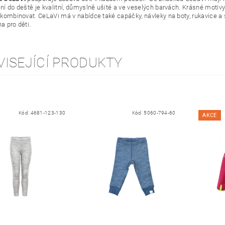
í do deště je kvalitní, důmyslně ušité a ve veselých barvách. Krásné motivy a
 kombinovat. CeLaVi má v nabídce také capáčky, návleky na boty, rukavice a 
a pro děti.
VISEJÍCÍ PRODUKTY
Kód:
4681-123-130
Kód:
5060-794-60
AKCE