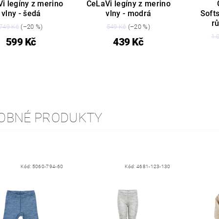
i legíny z merino
CeLaVi legíny z merino
vlny - šedá
vlny - modrá
Soft
r
749 Kč
(–20 %)
549 Kč
(–20 %)
1 
599 Kč
439 Kč
OBNÉ PRODUKTY
Kód:
5060-794-60
Kód:
4681-123-130