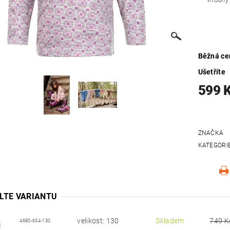
Běžná ce
Ušetříte
599 
ZNAČKA
KATEGORI
LTE VARIANTU
velikost: 130
Skladem
749 K
4680-634-130