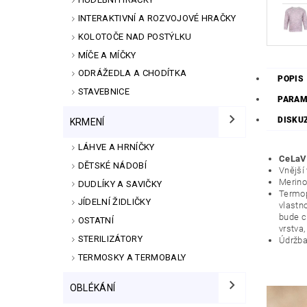
INTERAKTIVNÍ A ROZVOJOVÉ HRAČKY
KOLOTOČE NAD POSTÝLKU
MÍČE A MÍČKY
ODRÁŽEDLA A CHODÍTKA
POPIS
STAVEBNICE
PARAM
DISKU
KRMENÍ
LÁHVE A HRNÍČKY
CeLaVi
DĚTSKÉ NÁDOBÍ
Vnější
Merino
DUDLÍKY A SAVIČKY
Termop
JÍDELNÍ ŽIDLIČKY
vlastn
bude c
OSTATNÍ
vrstva,
STERILIZÁTORY
Údržba
TERMOSKY A TERMOBALY
OBLÉKÁNÍ