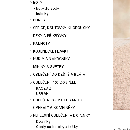
BOTY
boty do vody
holínky
BUNDY
ČEPICE, KŠILTOVKY, KLOBOUČKY
DEKY A PŘIKRÝVKY
KALHOTY
KOJENECKÉ PLAVKY
KUKLY A NÁKRČNÍKY
MIKINY A SVETRY
OBLEČENÍ DO DEŠTĚ A BLÁTA
OBLEČENÍ PRO DOSPĚLÉ
RACEVIZ
URBAN
OBLEČENÍ S UV OCHRANOU
OVERALY A KOMBINÉZY
REFLEXNÍ OBLEČENÍ A DOPLŇKY
Doplňky
Obaly na batohy a tašky
Značk