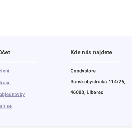
účet
Kde nás najdete
-----------------------------
---------------------------------------
ášení
Goodystore
Bánskobystrická 114/26,
trace
46008, Liberec
objednávky
sit se