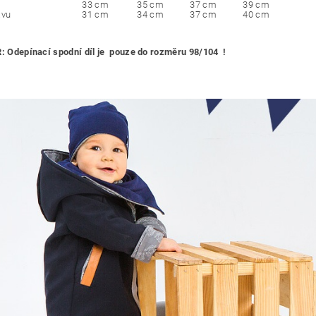
33 cm
35 cm
37 cm
39 cm
ávu
31 cm
34 cm
37 cm
40 cm
R:
Odepínací spodní díl je pouze do rozměru 98/104 !