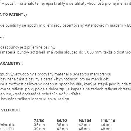
í – použití materiálů té nejlepší kvality s certifikáty vhodnosti pro nejmenš
 TO PATENT :)
vé bundičky se spodním dílem jsou patentovány Patentovacím úřadem v E
 :
 část bundy je z příjemné bavlny.
í materiál bundy- softshell má vodní sloupec do 5 000 mm, takže o dost víc
PARAMETRY :
pudivý, větruodolný a prodyšný materiál s 3-vrstvou membránou
 bavlněná část z bavlny s certifikáty vhodnosti pro nejmenší děti
ce a možnost celkového odepnutí spodního dílu, který je stejně jako bunda z 
kované reflexní prvky po celé délce zipu, u kapes a na zádech reflexní obráze
kapuce, která dodatečně ochrání hlavičku dítěte
- bavlněná taška s logem Miapka Design
 VELIKOSTÍ
74/80
86/92
98/104
110/116
ního dílu
35 cm
38 cm
42 cm
46 cm
ního dílu
39 cm
42 cm
45 cm
48 cm