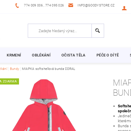
774 009 006 , 774 095 026
INFO@GOODYSTORE.CZ
KRMENÍ
OBLÉKÁNÍ
OČISTA TĚLA
PÉČE O DÍTĚ
ékání
Bundy
MIAPKA softshellová bunda CORAL
MIA
A ZDARMA
BUN
Softshe
společn
Jedineč
kterém
Bunda s
neposed