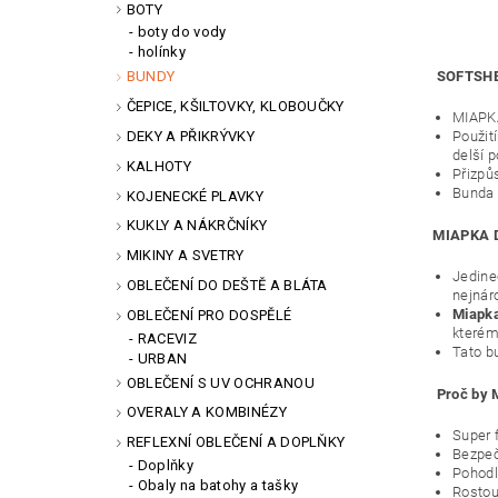
BOTY
boty do vody
holínky
BUNDY
SOFTSHE
ČEPICE, KŠILTOVKY, KLOBOUČKY
MIAPKA
DEKY A PŘIKRÝVKY
Použit
delší 
KALHOTY
Přizpů
Bunda 
KOJENECKÉ PLAVKY
KUKLY A NÁKRČNÍKY
MIAPKA 
MIKINY A SVETRY
Jedine
OBLEČENÍ DO DEŠTĚ A BLÁTA
nejnár
Miapk
OBLEČENÍ PRO DOSPĚLÉ
kterém
RACEVIZ
Tato b
URBAN
OBLEČENÍ S UV OCHRANOU
Proč by 
OVERALY A KOMBINÉZY
Super 
REFLEXNÍ OBLEČENÍ A DOPLŇKY
Bezpeč
Doplňky
Pohodl
Obaly na batohy a tašky
Rostouc