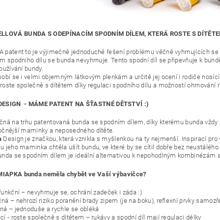
LLOVÁ BUNDA S ODEPÍNACÍM SPODNÍM DÍLEM, KTERÁ ROSTE S DÍTĚTE
 patent to je výjimečně jednoduché řešení problému věčně vyhrnujících se 
ím spodního dílu se bunda nevyhrnuje. Tento spodní díl se připevňuje k bund
používání bundy.
sobí se i velmi objemným látkovým plenkám a určitě jej ocení i rodiče nosící
roste společně s dítětem díky regulaci spodního dílu a možností ohrnování
DESIGN - MÁME PATENT NA ŠŤASTNÉ DĚTSTVÍ :)
čná na trhu patentovaná bunda se spodním dílem, díky kterému bunda vždy 
očnější maminky a neposedného dítěte.
a
Design je značkou, která vznikla s myšlenkou na ty nejmenší. Inspirací pro 
u jeho maminka chtěla ušít bundu, ve které by se cítil dobře bez neustálého
unda se spodním dílem je ideální alternativou k nepohodlným kombinézám 
MIAPKA bunda neměla chybět ve Vaší výbavičce?
funkční – nevyhrnuje se, ochrání zadeček i záda :)
ná – nehrozí riziko poranění brady zipem (je na boku), reflexní prvky samozř
ná – jednoduše a rychle se obléká
í - roste společně s dítětem – rukávy a spodní díl mají regulaci délky