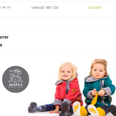
velikost: 98/104
Skladem
L 98/104
ETRY
ZE