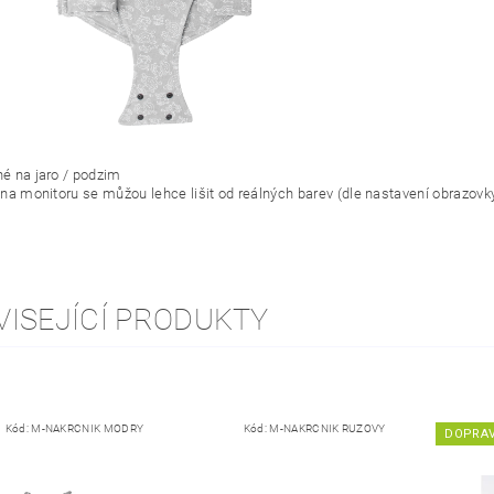
é na jaro / podzim
 na monitoru se můžou lehce lišit od reálných barev (dle nastavení obrazovk
VISEJÍCÍ PRODUKTY
Kód:
M-NAKRCNIK MODRY
Kód:
M-NAKRCNIK RUZOVY
K
DOPRA