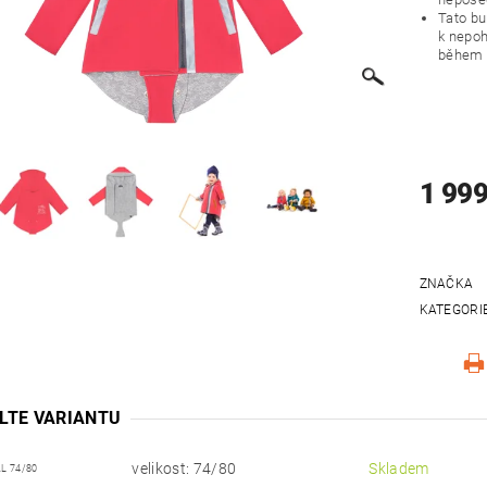
Tato bu
k nepo
během p
1 999
ZNAČKA
KATEGORI
LTE VARIANTU
velikost: 74/80
Skladem
L 74/80