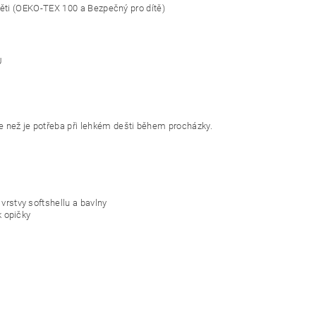
í děti (OEKO-TEX 100 a Bezpečný pro dítě)
U
e než je potřeba při lehkém dešti během procházky.
vrstvy softshellu a bavlny
k opičky