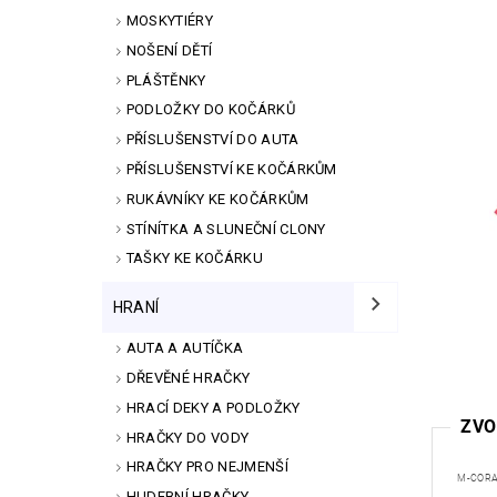
MOSKYTIÉRY
NOŠENÍ DĚTÍ
PLÁŠTĚNKY
PODLOŽKY DO KOČÁRKŮ
PŘÍSLUŠENSTVÍ DO AUTA
PŘÍSLUŠENSTVÍ KE KOČÁRKŮM
RUKÁVNÍKY KE KOČÁRKŮM
STÍNÍTKA A SLUNEČNÍ CLONY
TAŠKY KE KOČÁRKU
HRANÍ
AUTA A AUTÍČKA
DŘEVĚNÉ HRAČKY
HRACÍ DEKY A PODLOŽKY
ZVO
HRAČKY DO VODY
HRAČKY PRO NEJMENŠÍ
M-CORA
HUDEBNÍ HRAČKY