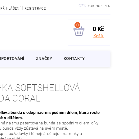
CZK
EUR
HUF
PLN
|
PŘIHLÁŠENÍ
REGISTRACE
0
0 Kč
Košík
SPORTOVÁNÍ
ZNAČKY
KONTAKTY
PKA SOFTSHELLOVÁ
DA CORAL
llová bunda s odepínacím spodním dílem, která roste
ě s dítětem.
ná na trhu patentovaná bunda se spodním dílem, díky
u bunda vždy zůstává na svém místě.
plní požadavky i té nejnáročnější maminky a
ného dítěte.