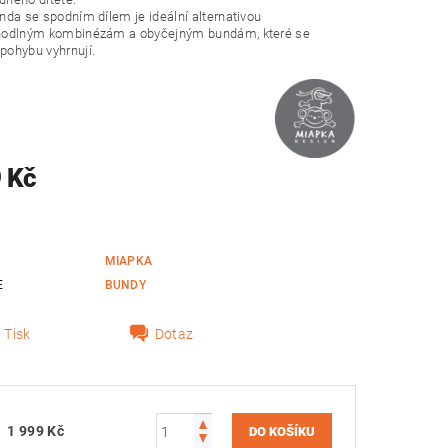
nda se spodním dílem je ideální alternativou
hodlným kombinézám a obyčejným bundám, které se
ohybu vyhrnují.
 Kč
MIAPKA
E
BUNDY
Tisk
Dotaz
1 999 Kč