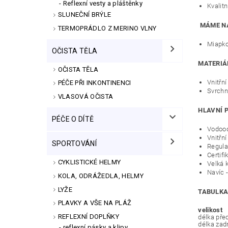
Reflexní vesty a pláštěnky
Kvalitn
SLUNEČNÍ BRÝLE
MÁME NA
TERMOPRÁDLO Z MERINO VLNY
Miapko
OČISTA TĚLA
MATERIÁL
OČISTA TĚLA
Vnitřní
PÉČE PŘI INKONTINENCI
Svrchn
VLASOVÁ OČISTA
HLAVNÍ 
PÉČE O DÍTĚ
Vodood
Vnitřní
SPORTOVÁNÍ
Regula
Certifi
CYKLISTICKÉ HELMY
Velká 
Navíc 
KOLA, ODRÁŽEDLA, HELMY
LYŽE
TABULKA
PLAVKY A VŠE NA PLÁŽ
velikost
REFLEXNÍ DOPLŇKY
délka před
délka zad
reflexní pásky a klipy