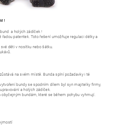
M !
bund a holých zádíček !
ě řadou patentek. Toto řešení umožňuje regulaci délky a
 své děti v nosítku nebo šátku.
 rukávů.
zůstává na svém místě. Bunda splní požadavky i té
vytvoření bundy se spodním dílem byl syn majitelky firmy,
 upravování a holých zádíček.
a obyčejným bundám, které se během pohybu vyhrnují.
ejmostí