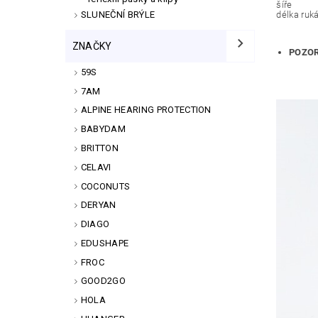
šíře
SLUNEČNÍ BRÝLE
délka ruk
ZNAČKY
POZO
59S
7AM
ALPINE HEARING PROTECTION
BABYDAM
BRITTON
CELAVI
COCONUTS
DERYAN
DIAGO
EDUSHAPE
FROC
GOOD2GO
HOLA