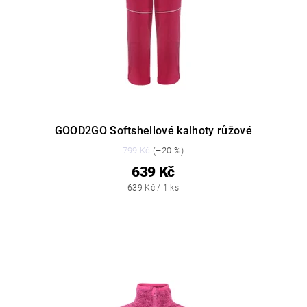
GOOD2GO Softshellové kalhoty růžové
799 Kč
(–20 %)
639 Kč
639 Kč / 1 ks