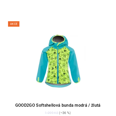
AKCE
GOOD2GO Softshellová bunda modrá / žlutá
1 099 Kč
(–36 %)