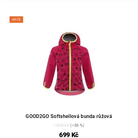
AKCE
GOOD2GO Softshellová bunda růžová
1 099 Kč
(–36 %)
699 Kč