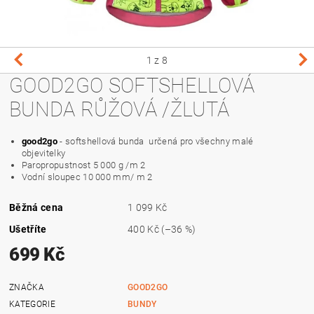
1
z 8
GOOD2GO SOFTSHELLOVÁ
BUNDA RŮŽOVÁ /ŽLUTÁ
good2go
- softshellová bunda určená pro všechny malé
objevitelky
Paropropustnost 5 000 g /m 2
Vodní sloupec 10 000 mm/ m 2
Běžná cena
1 099 Kč
Ušetříte
400 Kč
(–36 %)
699 Kč
ZNAČKA
GOOD2GO
KATEGORIE
BUNDY