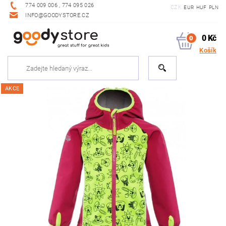
774 009 006 , 774 095 026
CZK
EUR
HUF
PLN
INFO@GOODYSTORE.CZ
0 Kč
0
Košík
AKCE