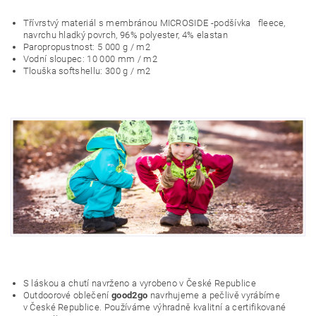
Třívrstvý materiál s membránou MICROSIDE -podšívka fleece,
navrchu hladký povrch, 96% polyester, 4% elastan
Paropropustnost: 5 000 g / m2
Vodní sloupec: 10 000 mm / m2
Tlouška softshellu: 300 g / m2
S láskou a chutí navrženo a vyrobeno v České Republice
Outdoorové oblečení
good2go
navrhujeme a pečlivě vyrábíme
v České Republice. Používáme výhradně kvalitní a certifikované