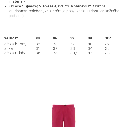
materiály.
Oblečení
good2go
je veselé, kvalitní a především funkční
outdoorové oblečení, ve kterém je pobyt venku radost. Za každého
počasí :)
velikost
80
86
92
98
104
délka bundy
32
34
37
40
42
šířka
31
32
33
34
35
délka rukávu
36
38
40,5
43
45