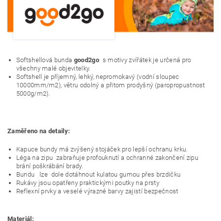
Softshellová bunda
good2go
s motivy zvířátek je určená pro
všechny malé objevitelky.
Softshell je příjemný, lehký, nepromokavý (vodní sloupec
10000mm/m2), větru odolný a přitom prodyšný (paropropustnost
5000g/m2).
Zaměřeno na detaily:
Kapuce bundy má zvýšený stojáček pro lepší ochranu krku.
Léga na zipu zabraňuje profouknutí a ochranné zakončení zipu
brání poškrábání brady.
Bundu lze dole dotáhnout kulatou gumou přes brzdičku
Rukávy jsou opatřeny praktickými poutky na prsty
Reflexní prvky a veselé výrazné barvy zajistí bezpečnost
Materiál: