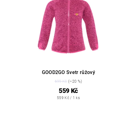
GOOD2GO Svetr růžový
699 Kč
(–20 %)
559 Kč
559 Kč / 1 ks