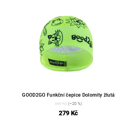
GOOD2GO Funkční čepice Dolomity žlutá
349 Kč
(–20 %)
279 Kč