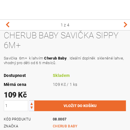
1
z 4
CHERUB BABY SAVIČKA SIPPY
6M+
Savička 6m+ k lahvím
Cherub Baby
. Ideální doplněk skleněné lahve,
vhodný pro děti od 6 ti měsíců.
Dostupnost
Skladem
Měrná cena
109 Kč / 1 ks
109 Kč
KÓD PRODUKTU
08.0007
ZNAČKA
CHERUB BABY