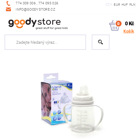
774 009 006 , 774 095 026
CZK
EUR
HUF
PLN
INFO@GOODYSTORE.CZ
0 Kč
0
Košík