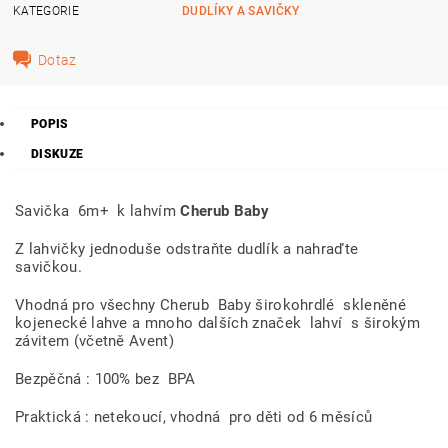
KATEGORIE
DUDLÍKY A SAVIČKY
Dotaz
POPIS
DISKUZE
Savička 6m+ k lahvím
Cherub Baby
Z lahvičky jednoduše odstraňte dudlík a nahraďte
savičkou.
Vhodná pro všechny Cherub
Baby širokohrdlé
skleněné
kojenecké lahve a mnoho dalších značek
lahví
s širokým
závitem (včetně Avent)
Bezpěčná : 100% bez
BPA
Praktická : netekoucí, vhodná
pro děti od 6 měsíců