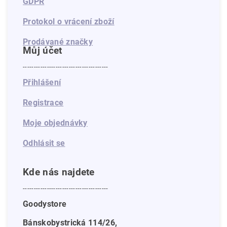
GDPR
Protokol o vrácení zboží
Prodávané značky
Můj účet
---------------------------------------
Přihlášení
Registrace
Moje objednávky
Odhlásit se
Kde nás najdete
---------------------------------------
Goodystore
Bánskobystrická 114/26,