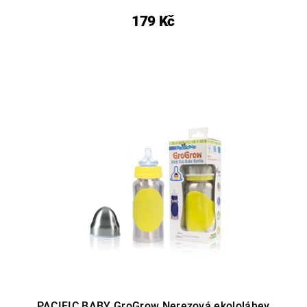
179 Kč
PACIFIC BABY GroGrow Nerezová ekololáhev