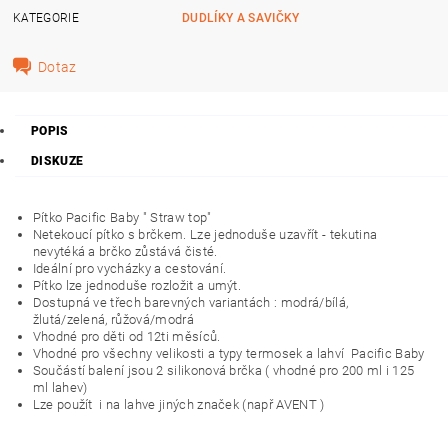
KATEGORIE
DUDLÍKY A SAVIČKY
Dotaz
POPIS
DISKUZE
Pítko Pacific Baby " Straw top"
Netekoucí pítko s brčkem. Lze jednoduše uzavřít - tekutina
nevytéká a brčko zůstává čisté.
Ideální pro vycházky a cestování.
Pítko lze jednoduše rozložit a umýt.
Dostupná ve třech barevných variantách : modrá/bílá,
žlutá/zelená, růžová/modrá
Vhodné pro děti od 12ti měsíců.
Vhodné pro všechny velikosti a typy termosek a lahví Pacific Baby
Součástí balení jsou 2 silikonová brčka ( vhodné pro 200 ml i 125
ml lahev)
Lze použít
i na lahve jiných značek (např AVENT )