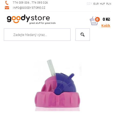
774 009 006 , 774 095 026
CZK
EUR
HUF
PLN
INFO@GOODYSTORE.CZ
0 Kč
0
Košík