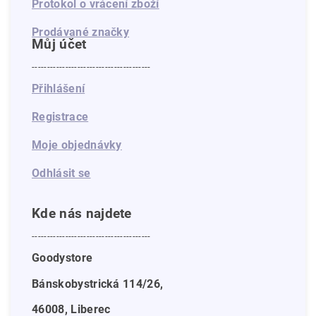
Protokol o vrácení zboží
Prodávané značky
Můj účet
---------------------------------------
Přihlášení
Registrace
Moje objednávky
Odhlásit se
Kde nás najdete
---------------------------------------
Goodystore
Bánskobystrická 114/26,
46008, Liberec