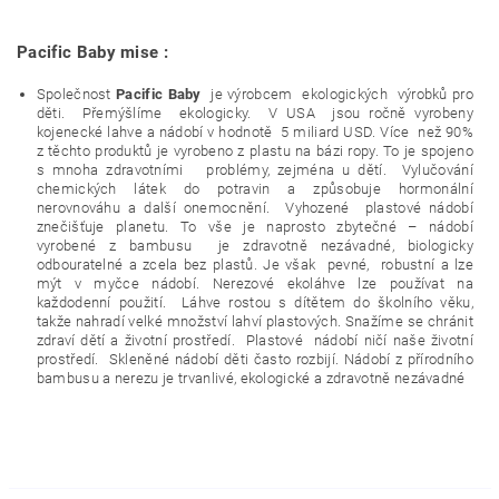
Pacific Baby mise :
Společnost
Pacific Baby
je výrobcem
ekologických
výrobků pro
děti.
Přemýšlíme ekologicky.
V USA
jsou ročně vyrobeny
kojenecké lahve a nádobí v hodnotě
5 miliard USD. Více
než 90%
z těchto produktů je vyrobeno z plastu na bázi ropy. To je spojeno
s mnoha zdravotními
problémy, zejména u dětí.
Vylučování
chemických látek do potravin a způsobuje hormonální
nerovnováhu a další onemocnění.
Vyhozené
plastové nádobí
znečišťuje planetu. To vše je naprosto zbytečné – nádobí
vyrobené z bambusu
je zdravotně nezávadné, biologicky
odbouratelné a zcela bez plastů. Je však
pevné,
robustní a lze
mýt v myčce nádobí.
Nerezové ekoláhve lze používat na
každodenní použití.
Láhve rostou s dítětem do školního věku,
takže nahradí velké množství lahví plastových. Snažíme se chránit
zdraví dětí a životní prostředí. Plastové
nádobí ničí naše životní
prostředí.
Skleněné nádobí děti často rozbijí. Nádobí z přírodního
bambusu a nerezu je trvanlivé, ekologické a zdravotně nezávadné