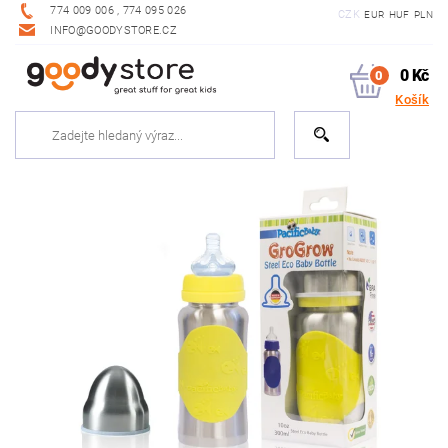
774 009 006 , 774 095 026
CZK
EUR
HUF
PLN
INFO@GOODYSTORE.CZ
0 Kč
0
Košík