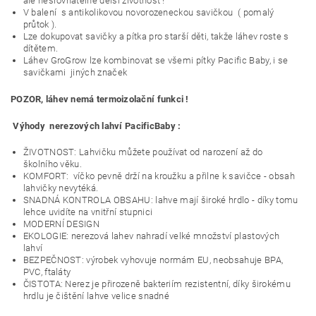
ale nesrovnatelně delší životnost !
V balení
s antikolikovou novorozeneckou savičkou
( pomalý
průtok ).
Lze dokupovat savičky a pítka pro starší děti, takže láhev roste s
dítětem.
Láhev GroGrow lze kombinovat se všemi pítky Pacific Baby, i se
savičkami
jiných značek
POZOR, láhev nemá termoizolační funkci !
Výhody
nerezových lahví PacificBaby :
ŽIVOTNOST: Lahvičku můžete používat od narození až do
školního věku.
KOMFORT:
víčko pevně drží na kroužku a přilne k savičce - obsah
lahvičky nevytéká.
SNADNÁ KONTROLA OBSAHU: lahve mají široké hrdlo - díky tomu
lehce uvidíte na vnitřní stupnici
MODERNÍ DESIGN
EKOLOGIE: nerezová lahev nahradí velké množství plastových
lahví
BEZPEČNOST: výrobek vyhovuje normám EU, neobsahuje BPA,
PVC, ftaláty
ČISTOTA: Nerez je přirozeně bakteriím rezistentní, díky širokému
hrdlu je čištění lahve velice snadné