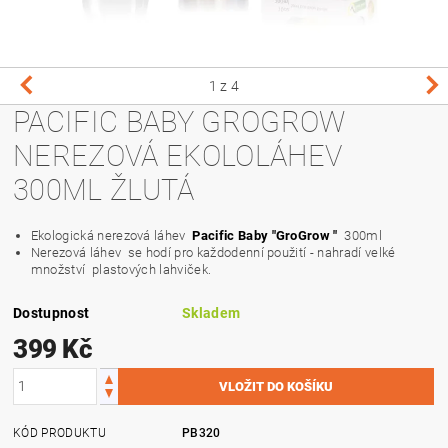
1
z 4
PACIFIC BABY GROGROW
NEREZOVÁ EKOLOLÁHEV
300ML ŽLUTÁ
Ekologická nerezová láhev
Pacific Baby "GroGrow "
300ml
Nerezová láhev
se hodí pro každodenní použití - nahradí velké
množství
plastových lahviček.
Dostupnost
Skladem
399 Kč
KÓD PRODUKTU
PB320