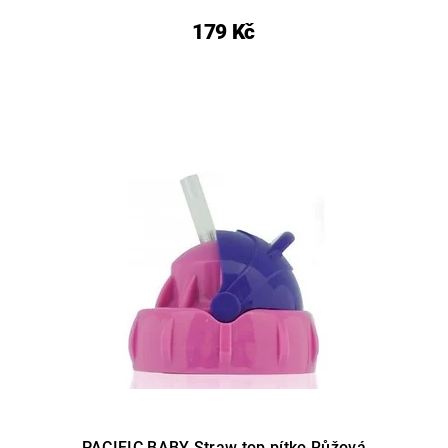
179 Kč
PACIFIC BABY Straw top pítko Růžová