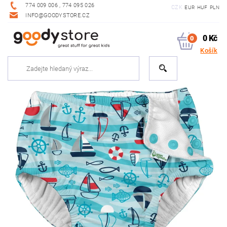
774 009 006 , 774 095 026
CZK
EUR
HUF
PLN
INFO@GOODYSTORE.CZ
0 Kč
0
Košík