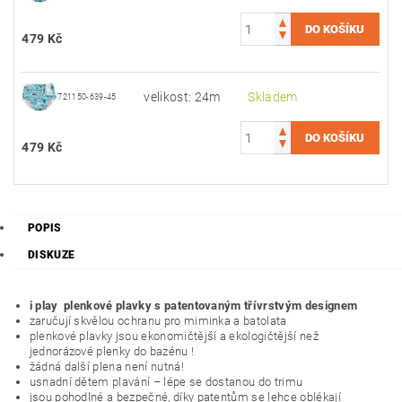
479 Kč
velikost: 24m
Skladem
721150-639-45
479 Kč
POPIS
DISKUZE
i play plenkové plavky s patentovaným třívrstvým designem
zaručují skvělou ochranu pro miminka a batolata
plenkové plavky jsou ekonomičtější a ekologičtější než
jednorázové plenky do bazénu !
žádná další plena není nutná!
usnadní dětem plavání – lépe se dostanou do trimu
jsou pohodlné a bezpečné, díky patentům se lehce oblékají