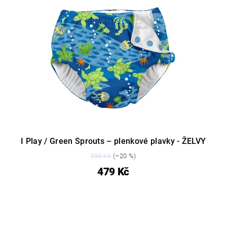
I Play / Green Sprouts – plenkové plavky - ŽELVY
599 Kč
(–20 %)
479 Kč