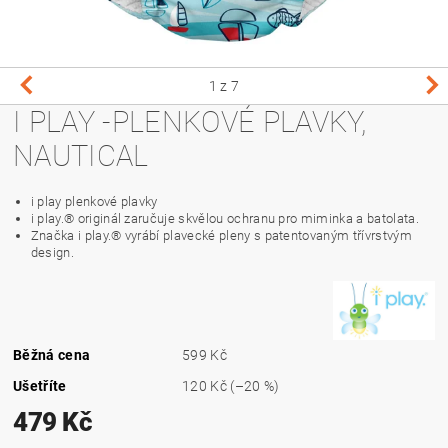
1
z 7
I PLAY -PLENKOVÉ PLAVKY,
NAUTICAL
i play plenkové plavky
i play.® originál zaručuje skvělou ochranu pro miminka a batolata.
Značka i play.® vyrábí plavecké pleny s patentovaným třívrstvým
design.
Běžná cena
599 Kč
Ušetříte
120 Kč
(–20 %)
479 Kč