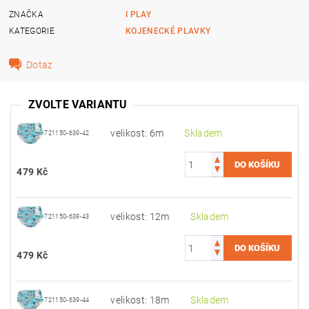
ZNAČKA
I PLAY
KATEGORIE
KOJENECKÉ PLAVKY
Dotaz
ZVOLTE VARIANTU
velikost: 6m
Skladem
721150-639-42
479 Kč
velikost: 12m
Skladem
721150-639-43
479 Kč
velikost: 18m
Skladem
721150-639-44