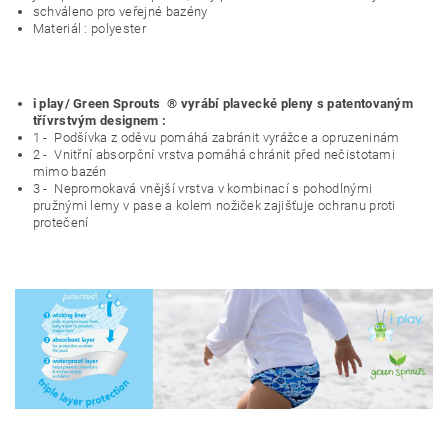
schváleno pro veřejné bazény
Materiál : polyester
i play/ Green Sprouts ® vyrábí plavecké pleny s patentovaným
třívrstvým designem :
1 - Podšívka z oděvu pomáhá zabránit vyrážce a opruzeninám
2 - Vnitřní absorpční vrstva pomáhá chránit před nečistotami
mimo bazén
3 - Nepromokavá vnější vrstva v kombinací s pohodlnými
pružnými lemy v pase a kolem nožiček zajišťuje ochranu proti
protečení