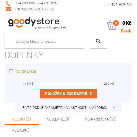
774 009 006 , 774 095 026
CZK
EUR
HUF
PLN
INFO@GOODYSTORE.CZ
0 Kč
0
Košík
DOPLŇKY
NA SKLADĚ
149
Kč
239
Kč
POLOŽEK K ZOBRAZENÍ:
5
FILTR PODLE PARAMETRŮ, VLASTNOSTÍ A VÝROBCŮ
NEJDRAŽŠÍ
NEJLEVNĚJŠÍ
NEJPRODÁVANĚJŠÍ
ABECEDNĚ