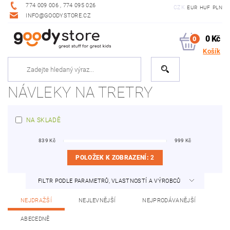
774 009 006 , 774 095 026
CZK
EUR
HUF
PLN
INFO@GOODYSTORE.CZ
0 Kč
0
Košík
NÁVLEKY NA TRETRY
NA SKLADĚ
839
Kč
999
Kč
POLOŽEK K ZOBRAZENÍ:
2
FILTR PODLE PARAMETRŮ, VLASTNOSTÍ A VÝROBCŮ
NEJDRAŽŠÍ
NEJLEVNĚJŠÍ
NEJPRODÁVANĚJŠÍ
ABECEDNĚ