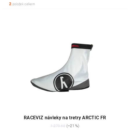
2
položek celkem
RACEVIZ návleky na tretry ARCTIC FR
1 279 Kč
(–21 %)