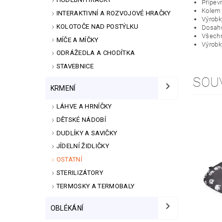
Připev
Kolem 
INTERAKTIVNÍ A ROZVOJOVÉ HRAČKY
Výrobk
KOLOTOČE NAD POSTÝLKU
Dosahu
Všechn
MÍČE A MÍČKY
Výrobk
ODRÁŽEDLA A CHODÍTKA
STAVEBNICE
SOU
KRMENÍ
LÁHVE A HRNÍČKY
DĚTSKÉ NÁDOBÍ
DUDLÍKY A SAVIČKY
JÍDELNÍ ŽIDLIČKY
OSTATNÍ
STERILIZÁTORY
TERMOSKY A TERMOBALY
OBLÉKÁNÍ