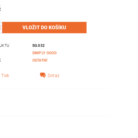
č
UKTU
SG.032
SIMPLY GOOD
E
OSTATNÍ
Tisk
Dotaz