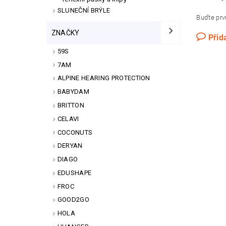
SLUNEČNÍ BRÝLE
Buďte prvn
ZNAČKY
Přid
59S
7AM
ALPINE HEARING PROTECTION
BABYDAM
BRITTON
CELAVI
COCONUTS
DERYAN
DIAGO
EDUSHAPE
FROC
GOOD2GO
HOLA