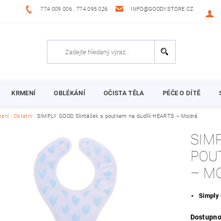
774 009 006 , 774 095 026
INFO@GOODYSTORE.CZ
KRMENÍ
OBLÉKÁNÍ
OČISTA TĚLA
PÉČE O DÍTĚ
ení
Ostatní
SIMPLY GOOD Slintáček s poutkem na dudlík HEARTS – Modrá
SIM
POU
– M
Simply
Dostupno