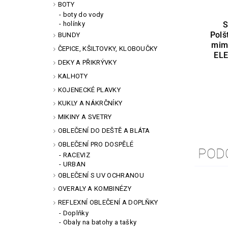
BOTY
boty do vody
S
holínky
Polš
BUNDY
mim
ČEPICE, KŠILTOVKY, KLOBOUČKY
ELE
DEKY A PŘIKRÝVKY
KALHOTY
KOJENECKÉ PLAVKY
KUKLY A NÁKRČNÍKY
MIKINY A SVETRY
OBLEČENÍ DO DEŠTĚ A BLÁTA
OBLEČENÍ PRO DOSPĚLÉ
POD
RACEVIZ
URBAN
OBLEČENÍ S UV OCHRANOU
OVERALY A KOMBINÉZY
REFLEXNÍ OBLEČENÍ A DOPLŇKY
Doplňky
Obaly na batohy a tašky