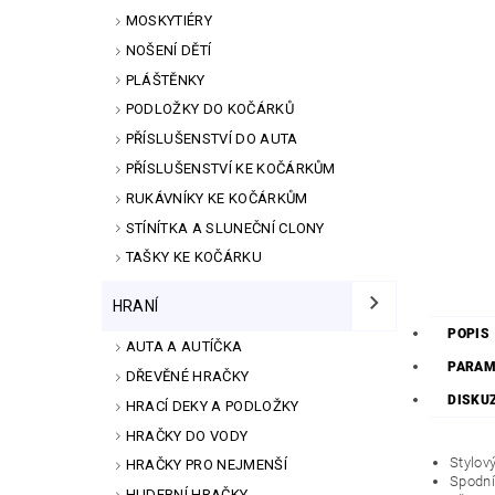
MOSKYTIÉRY
NOŠENÍ DĚTÍ
PLÁŠTĚNKY
PODLOŽKY DO KOČÁRKŮ
PŘÍSLUŠENSTVÍ DO AUTA
PŘÍSLUŠENSTVÍ KE KOČÁRKŮM
RUKÁVNÍKY KE KOČÁRKŮM
STÍNÍTKA A SLUNEČNÍ CLONY
TAŠKY KE KOČÁRKU
HRANÍ
POPIS
AUTA A AUTÍČKA
PARAM
DŘEVĚNÉ HRAČKY
DISKU
HRACÍ DEKY A PODLOŽKY
HRAČKY DO VODY
Stylov
HRAČKY PRO NEJMENŠÍ
Spodní 
HUDEBNÍ HRAČKY