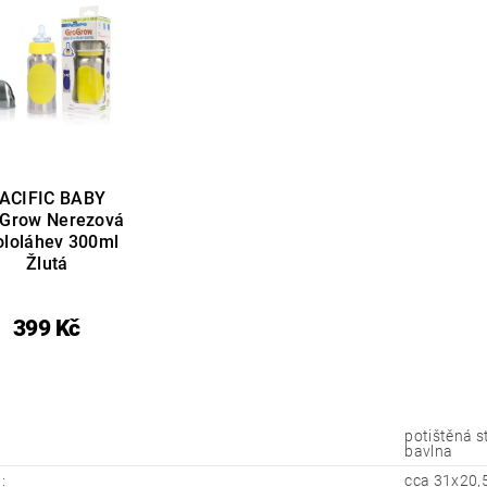
ACIFIC BABY
Grow Nerezová
ololáhev 300ml
Žlutá
399 Kč
:
potištěná s
bavlna
:
cca 31x20,