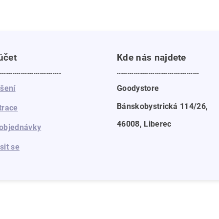
účet
Kde nás najdete
-----------------------------
---------------------------------------
ášení
Goodystore
Bánskobystrická 114/26,
trace
46008, Liberec
objednávky
sit se
a