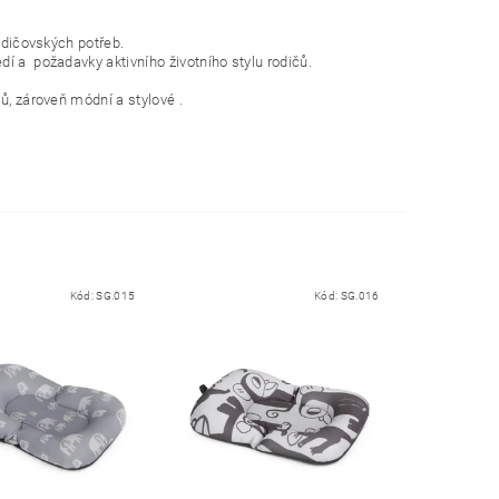
odičovských potřeb.
dí a
požadavky aktivního životního stylu rodičů.
ů, zároveň módní a stylové .
Kód:
SG.015
Kód:
SG.016