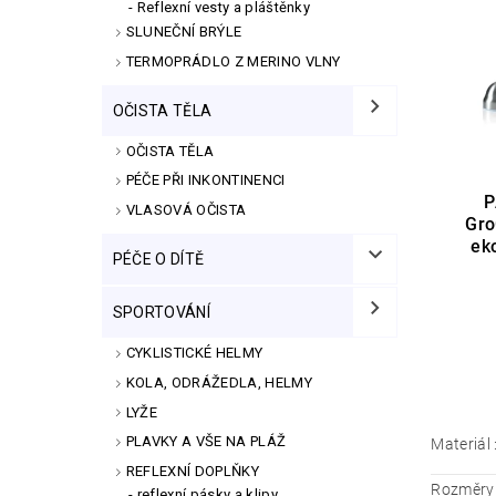
Reflexní vesty a pláštěnky
SLUNEČNÍ BRÝLE
TERMOPRÁDLO Z MERINO VLNY
OČISTA TĚLA
OČISTA TĚLA
PÉČE PŘI INKONTINENCI
P
VLASOVÁ OČISTA
Gro
ek
PÉČE O DÍTĚ
SPORTOVÁNÍ
CYKLISTICKÉ HELMY
KOLA, ODRÁŽEDLA, HELMY
LYŽE
PLAVKY A VŠE NA PLÁŽ
Materiál 
REFLEXNÍ DOPLŇKY
Rozměry 
reflexní pásky a klipy