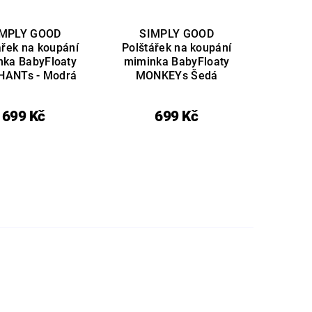
IMPLY GOOD
SIMPLY GOOD
ářek na koupání
Polštářek na koupání
nka BabyFloaty
miminka BabyFloaty
HANTs - Modrá
MONKEYs Šedá
699 Kč
699 Kč