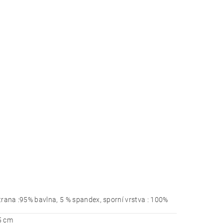
trana :95% bavlna, 5 % spandex, sporní vrstva : 100%
5 cm