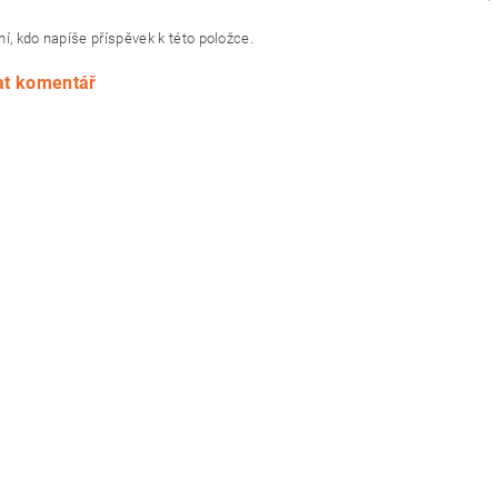
í, kdo napíše příspěvek k této položce.
at komentář