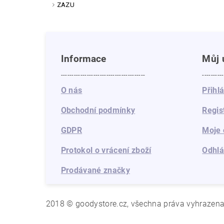
ZAZU
Informace
Můj 
---------------------------------------
----------
O nás
Přihl
Obchodní podmínky
Regis
GDPR
Moje 
Protokol o vrácení zboží
Odhlá
Prodávané značky
2018 © goodystore.cz, všechna práva vyhrazen