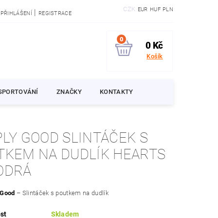
CZK
EUR
HUF
PLN
|
PŘIHLÁŠENÍ
REGISTRACE
0
0 Kč
Košík
SPORTOVÁNÍ
ZNAČKY
KONTAKTY
PLY GOOD SLINTÁČEK S
TKEM NA DUDLÍK HEARTS
ODRÁ
 Good
– Slintáček s poutkem na dudlík
st
Skladem