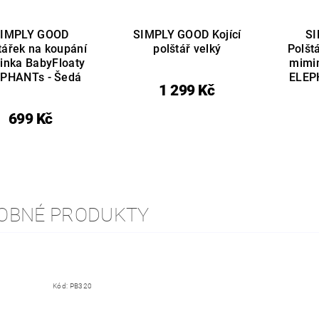
IMPLY GOOD
SIMPLY GOOD Kojící
S
tářek na koupání
polštář velký
Polšt
inka BabyFloaty
mimi
PHANTs - Šedá
ELEP
1 299 Kč
699 Kč
OBNÉ PRODUKTY
Kód:
PB320