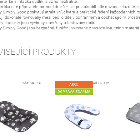
něte
ke slintáčku dudlík
a už ho neztratíte.
krčku dítě připevněte pomocí druků – lze přizpůsobit
dle obvodu krku dítěte.
y Simply Good poskytují atraktivní, chytré a praktické řešení každodenních r
jí dokonalé rovnováhy mezi péčí o dítě v ochranném a obohacujícím prostře
y produkty jsou vyvinuty, navrženy a testovány rodiči.
y Simply Good jsou bezpečné, funkční, vyrobené z vysoce kvalitních materiál
VISEJÍCÍ PRODUKTY
Kód:
SG.014
Kód:
SG.112
AKCE
DOPRAVA ZDARMA